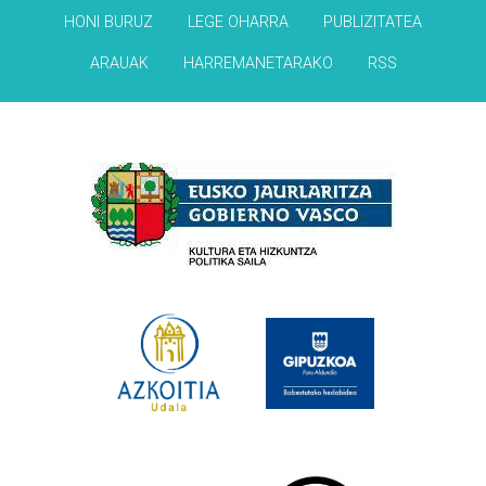
HONI BURUZ
LEGE OHARRA
PUBLIZITATEA
ARAUAK
HARREMANETARAKO
RSS
Babesleak