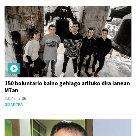
150 boluntario baino gehiago arituko dira lanean
M7an
2017 mai 06
GIZARTEA