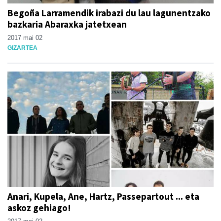
Begoña Larramendik irabazi du lau lagunentzako
bazkaria Abaraxka jatetxean
2017 mai 02
GIZARTEA
Anari, Kupela, Ane, Hartz, Passepartout ... eta
askoz gehiago!