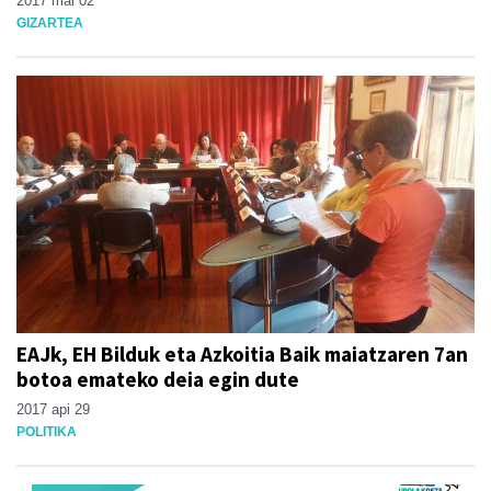
2017 mai 02
GIZARTEA
EAJk, EH Bilduk eta Azkoitia Baik maiatzaren 7an
botoa emateko deia egin dute
2017 api 29
POLITIKA