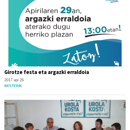
Girotze festa eta argazki erraldoia
2017 api 26
BESTERIK