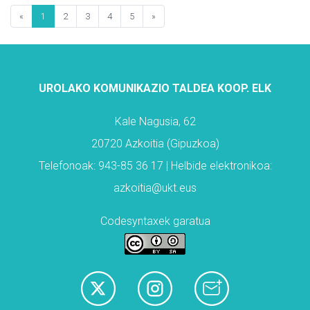
«
1
2
3
4
5
»
UROLAKO KOMUNIKAZIO TALDEA KOOP. ELK
Kale Nagusia, 62
20720 Azkoitia (Gipuzkoa)
Telefonoak: 943-85 36 17 | Helbide elektronikoa:
azkoitia@ukt.eus
Codesyntaxek garatua