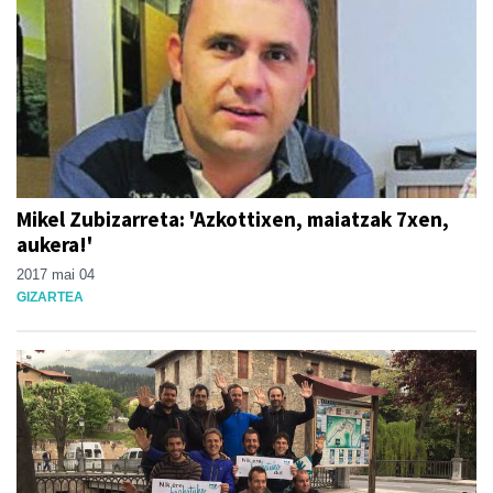
Mikel Zubizarreta: 'Azkottixen, maiatzak 7xen,
aukera!'
2017 mai 04
GIZARTEA