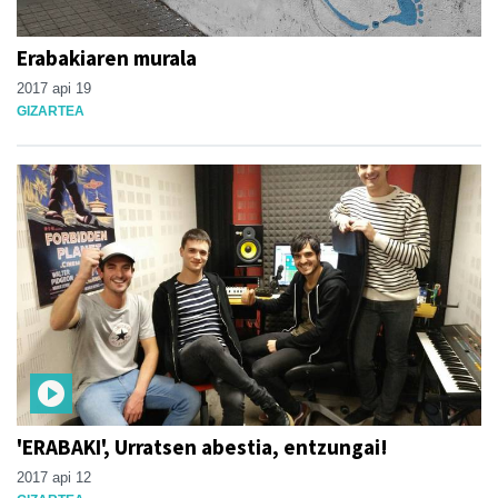
Erabakiaren murala
2017 api 19
GIZARTEA
'ERABAKI', Urratsen abestia, entzungai!
2017 api 12