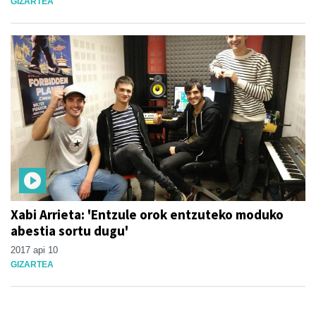
GIZARTEA
Xabi Arrieta: 'Entzule orok entzuteko moduko
abestia sortu dugu'
2017 api 10
GIZARTEA