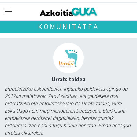
KOMUNITATEA
Urrats taldea
Erabakitzeko eskubidearen inguruko galdeketa egingo da
2017ko maiatzaren 7an Azkoitian, eta galdeketa hori
bideratzeko eta antolatzeko jaio da Urrats taldea, Gure
Esku Dago herri mugimenduaren babespean. Etorkizuna
erabakitzea herritarrei dagokielako, herritar guztiak
bidelagun izan nahi ditugu bidaia honetan. Eman dezagun
urratsa elkarrekin!