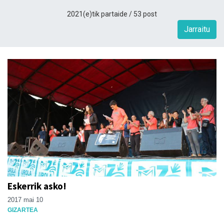
2021(e)tik partaide / 53 post
Jarraitu
Eskerrik asko!
2017 mai 10
GIZARTEA