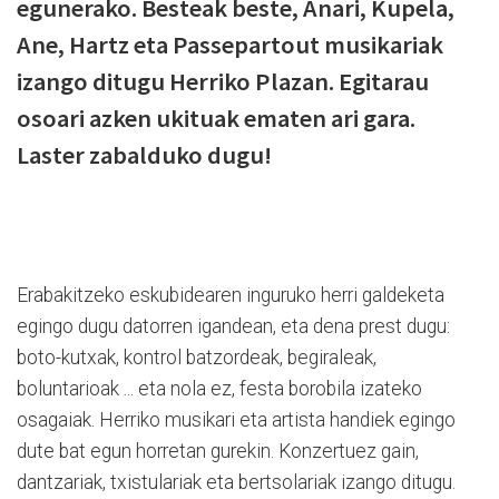
egunerako. Besteak beste, Anari, Kupela,
Ane, Hartz eta Passepartout musikariak
izango ditugu Herriko Plazan. Egitarau
osoari azken ukituak ematen ari gara.
Laster zabalduko dugu!
Erabakitzeko eskubidearen inguruko herri galdeketa
egingo dugu datorren igandean, eta dena prest dugu:
boto-kutxak, kontrol batzordeak, begiraleak,
boluntarioak ... eta nola ez, festa borobila izateko
osagaiak. Herriko musikari eta artista handiek egingo
dute bat egun horretan gurekin. Konzertuez gain,
dantzariak, txistulariak eta bertsolariak izango ditugu.