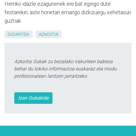
Herriko idazle ezagunenek ere bat egingo dute
festarekin; aste honetan emango dizkizuegu xehetasun
guztiak.
GIZARTEA
AZKOITIA
Azkoitia Gukak zu bezalako irakurleen babesa
behar du tokiko informazioa euskaraz eta modu
profesionalean lantzen jarraitzeko.
Izan Gukakide