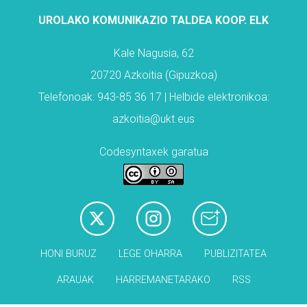
UROLAKO KOMUNIKAZIO TALDEA KOOP. ELK
Kale Nagusia, 62
20720 Azkoitia (Gipuzkoa)
Telefonoak: 943-85 36 17 | Helbide elektronikoa:
azkoitia@ukt.eus
Codesyntaxek garatua
HONI BURUZ
LEGE OHARRA
PUBLIZITATEA
ARAUAK
HARREMANETARAKO
RSS