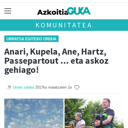
KOMUNITATEA
URRATSA EGITEKO ORDUA
Anari, Kupela, Ane, Hartz,
Passepartout ... eta askoz
gehiago!
Urrats taldea
2017ko maiatzaren 2a