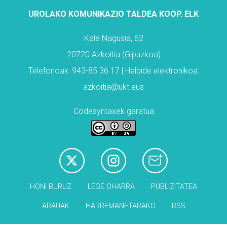
UROLAKO KOMUNIKAZIO TALDEA KOOP. ELK
Kale Nagusia, 62
20720 Azkoitia (Gipuzkoa)
Telefonoak: 943-85 36 17 | Helbide elektronikoa:
azkoitia@ukt.eus
Codesyntaxek garatua
HONI BURUZ
LEGE OHARRA
PUBLIZITATEA
ARAUAK
HARREMANETARAKO
RSS