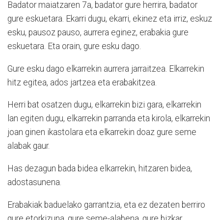
Badator maiatzaren 7a, badator gure herrira, badator
gure eskuetara. Ekarri dugu, ekarri, ekinez eta irriz, eskuz
esku, pausoz pauso, aurrera eginez, erabakia gure
eskuetara. Eta orain, gure esku dago.
Gure esku dago elkarrekin aurrera jarraitzea. Elkarrekin
hitz egitea, ados jartzea eta erabakitzea.
Herri bat osatzen dugu, elkarrekin bizi gara, elkarrekin
lan egiten dugu, elkarrekin parranda eta kirola, elkarrekin
joan ginen ikastolara eta elkarrekin doaz gure seme
alabak gaur.
Has dezagun bada bidea elkarrekin, hitzaren bidea,
adostasunena.
Erabakiak baduelako garrantzia, eta ez dezaten berriro
gure etorkizuna, gure seme-alabena, gure bizkar