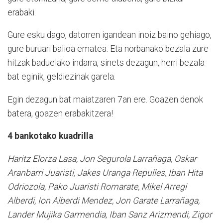
erabaki.
Gure esku dago, datorren igandean inoiz baino gehiago,
gure buruari balioa ematea. Eta norbanako bezala zure
hitzak baduelako indarra, sinets dezagun, herri bezala
bat eginik, geldiezinak garela.
Egin dezagun bat maiatzaren 7an ere. Goazen denok
batera, goazen erabakitzera!
4 bankotako kuadrilla
Haritz Elorza Lasa, Jon Segurola Larrañaga, Oskar
Aranbarri Juaristi, Jakes Uranga Repulles, Iban Hita
Odriozola, Pako Juaristi Romarate, Mikel Arregi
Alberdi, Ion Alberdi Mendez, Jon Garate Larrañaga,
Lander Mujika Garmendia, Iban Sanz Arizmendi, Zigor