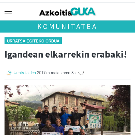
KOMUNITATEA
URRATSA EGITEKO ORDUA
Igandean elkarrekin erabaki!
Urrats taldea
2017ko maiatzaren 3a