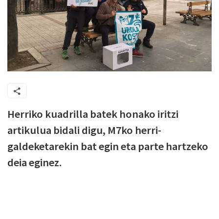
Herriko kuadrilla batek honako iritzi
artikulua bidali digu, M7ko herri-
galdeketarekin bat egin eta parte hartzeko
deia eginez.