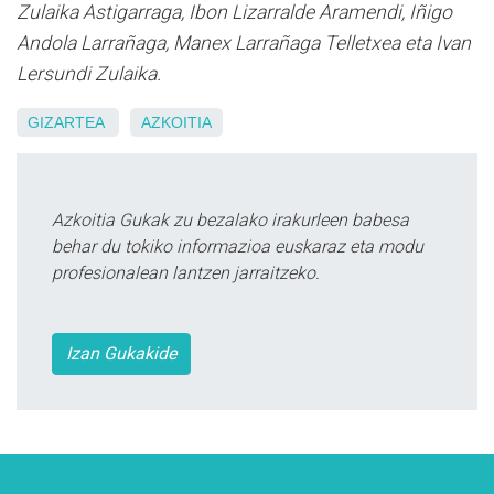
Zulaika Astigarraga, Ibon Lizarralde Aramendi, Iñigo
Andola Larrañaga, Manex Larrañaga Telletxea eta Ivan
Lersundi Zulaika.
GIZARTEA
AZKOITIA
Azkoitia Gukak zu bezalako irakurleen babesa
behar du tokiko informazioa euskaraz eta modu
profesionalean lantzen jarraitzeko.
Izan Gukakide