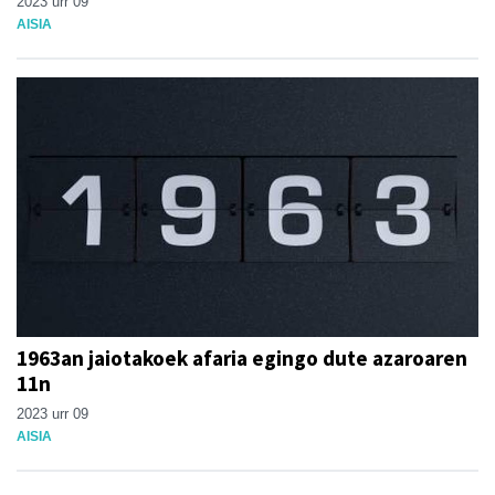
2023 urr 09
AISIA
1963an jaiotakoek afaria egingo dute azaroaren
11n
2023 urr 09
AISIA