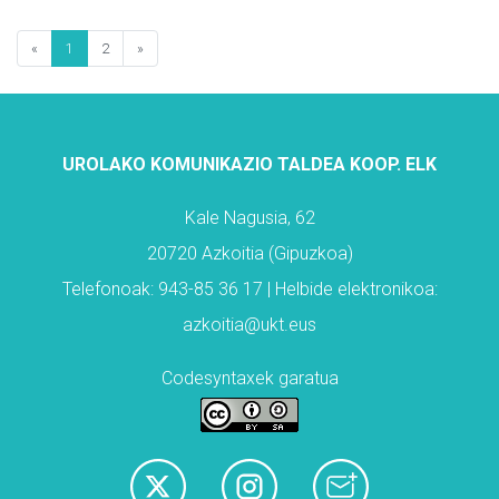
«
1
2
»
UROLAKO KOMUNIKAZIO TALDEA KOOP. ELK
Kale Nagusia, 62
20720 Azkoitia (Gipuzkoa)
Telefonoak: 943-85 36 17 | Helbide elektronikoa:
azkoitia@ukt.eus
Codesyntaxek garatua