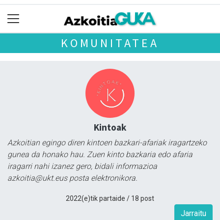
KOMUNITATEA
Kintoak
Azkoitian egingo diren kintoen bazkari-afariak iragartzeko
gunea da honako hau. Zuen kinto bazkaria edo afaria
iragarri nahi izanez gero, bidali informazioa
azkoitia@ukt.eus posta elektronikora.
2022(e)tik partaide / 18 post
Jarraitu