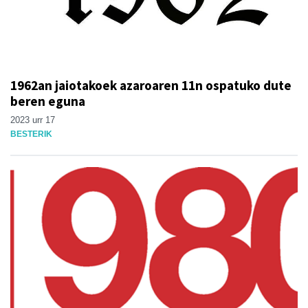
1962an jaiotakoek azaroaren 11n ospatuko dute
beren eguna
2023 urr 17
BESTERIK