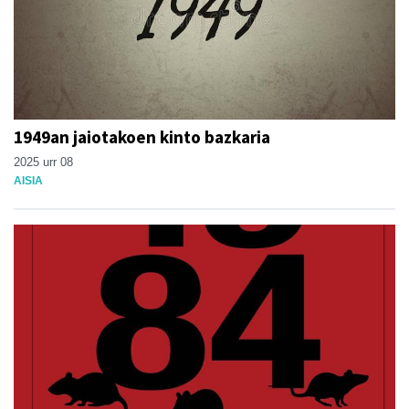
1949an jaiotakoen kinto bazkaria
2025 urr 08
AISIA