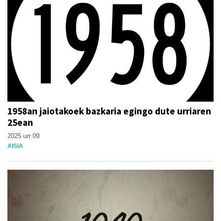
1958an jaiotakoek bazkaria egingo dute urriaren
25ean
2025 urr 09
AISIA