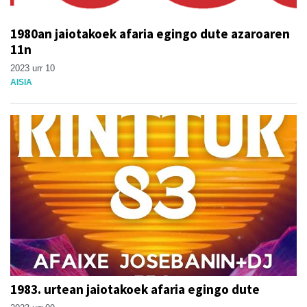
1980an jaiotakoek afaria egingo dute azaroaren
11n
2023 urr 10
AISIA
1983. urtean jaiotakoek afaria egingo dute