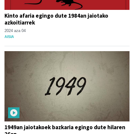
Kinto afaria egingo dute 1984an jaiotako
azkoitiarrek
2024 aza 04
AISIA
1949an jaiotakoek bazkaria egingo dute hilaren
26an