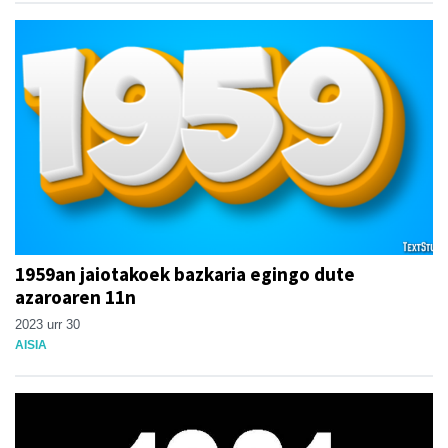
1959an jaiotakoek bazkaria egingo dute
azaroaren 11n
2023 urr 30
AISIA