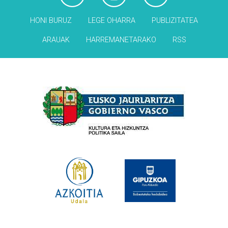
HONI BURUZ
LEGE OHARRA
PUBLIZITATEA
ARAUAK
HARREMANETARAKO
RSS
Babesleak