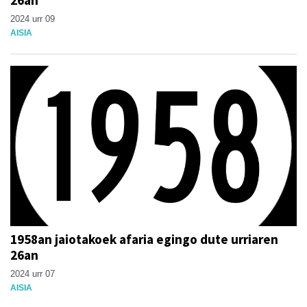
2024 urr 09
AISIA
1958an jaiotakoek afaria egingo dute urriaren
26an
2024 urr 07
AISIA