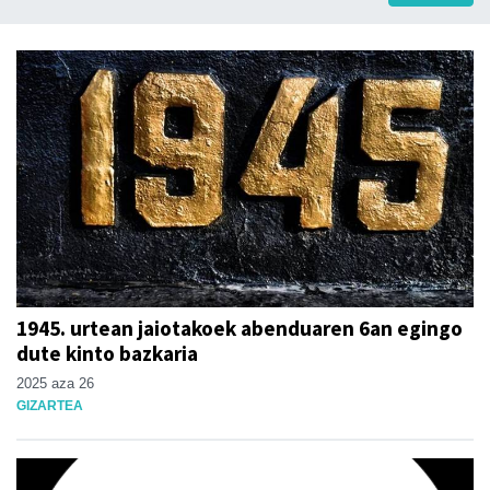
1945. urtean jaiotakoek abenduaren 6an egingo
dute kinto bazkaria
2025 aza 26
GIZARTEA