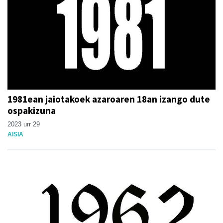
1981ean jaiotakoek azaroaren 18an izango dute
ospakizuna
2023 urr 29
AISIA