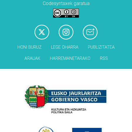
Codesyntaxek garatua
HONI BURUZ
LEGE OHARRA
PUBLIZITATEA
ARAUAK
HARREMANETARAKO
RSS
Babesleak