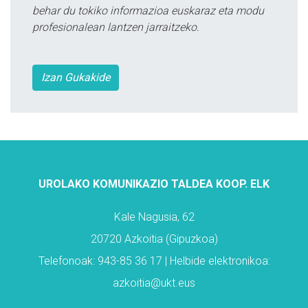
behar du tokiko informazioa euskaraz eta modu
profesionalean lantzen jarraitzeko.
Izan Gukakide
UROLAKO KOMUNIKAZIO TALDEA KOOP. ELK
Kale Nagusia, 62
20720 Azkoitia (Gipuzkoa)
Telefonoak: 943-85 36 17 | Helbide elektronikoa:
azkoitia@ukt.eus