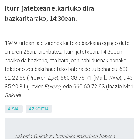
Iturri jatetxean elkartuko dira
bazkaritarako, 14:30ean.
1949. urtean jaio zirenek kintoko bazkaria egingo dute
urriaren 26an, larunbatez, Iturri jatetxean. 14:30ean
hasiko da bazkaria, eta hara joan nahi duenak honako
telefono zenbaki hauetako batera deitu behar du: 688
82 22 58 (Preixen
Epe
), 650 38 78 71 (Mailu
Kiñu
), 943-
85 20 31 (Javier
Etxeza
) edo 660 60 72 93 (Inazio Mari
Bakue
).
AISIA
AZKOITIA
Azkoitia Gukak zu bezalako irakurleen babesa