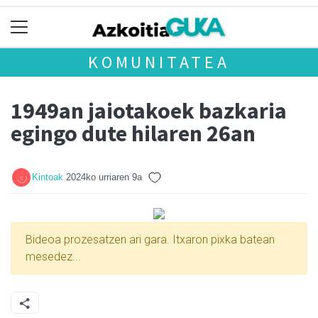
KOMUNITATEA
1949an jaiotakoek bazkaria
egingo dute hilaren 26an
Kintoak
2024ko urriaren 9a
Bideoa prozesatzen ari gara. Itxaron pixka batean
mesedez...