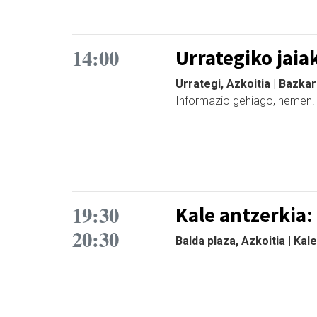
14:00
Urrategiko jaia
Urrategi, Azkoitia | Bazkar
Informazio gehiago, hemen
19:30
Kale antzerkia:
20:30
Balda plaza, Azkoitia | Kal