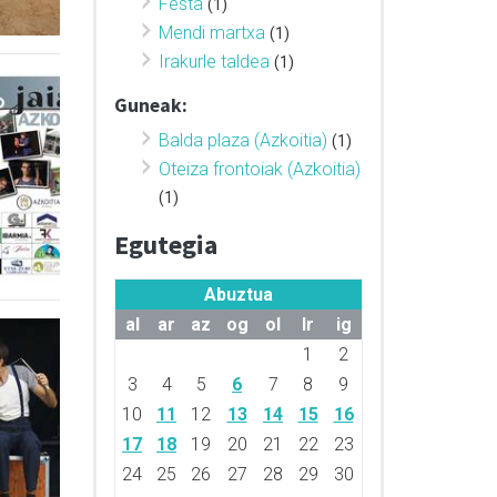
Festa
(1)
Mendi martxa
(1)
Irakurle taldea
(1)
Guneak:
Balda plaza (Azkoitia)
(1)
Oteiza frontoiak (Azkoitia)
(1)
Egutegia
Abuztua
al
ar
az
og
ol
lr
ig
1
2
3
4
5
6
7
8
9
10
11
12
13
14
15
16
17
18
19
20
21
22
23
24
25
26
27
28
29
30