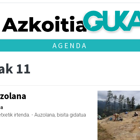
AGENDA
ak 11
zolana
na
xetik irtenda. - Auzolana, bisita gidatua