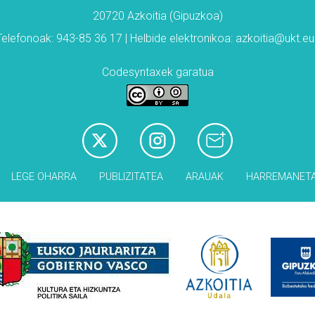
20720 Azkoitia (Gipuzkoa)
Telefonoak: 943-85 36 17 | Helbide elektronikoa: azkoitia@ukt.eu
Codesyntaxek garatua
LEGE OHARRA
PUBLIZITATEA
ARAUAK
HARREMANET
Babesleak