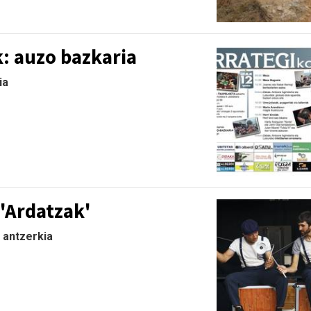
k: auzo bazkaria
ia
.
 'Ardatzak'
e antzerkia