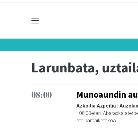
Larunbata, uztail
08:00
Munoaundin au
Azkoitia Azpeitia | Auzola
- 08:00etan, Abaraxka aterpet
eta hamaiketakoa.