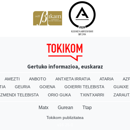
Gertuko informazioa, euskaraz
AMEZTI
ANBOTO
ANTXETA IRRATIA
ATARIA
AZP
TIA
GEURIA
GOIENA
GOIERRI TELEBISTA
GUAIXE
IZMENDI TELEBISTA
ORIO GUKA
TXINTXARRI
ZARAUT
Matx
Gurean
Ttap
Tokikom publizitatea
v16.25.0