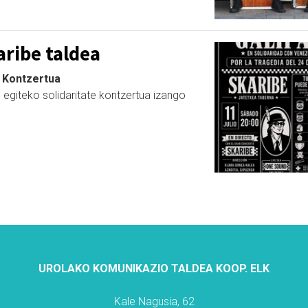
ribe taldea
| Kontzertua
 egiteko solidaritate kontzertua izango
UROLAKO KOMUNIKAZIO TALDEA KOOP. ELK
Kale Nagusia, 62