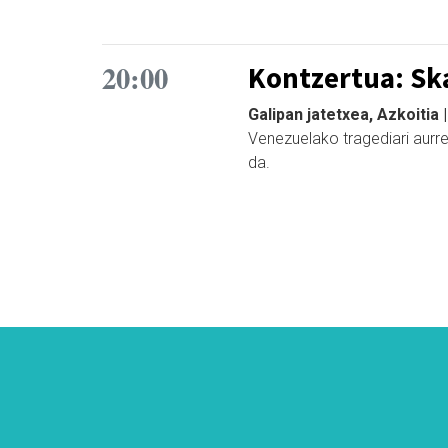
20:00
Kontzertua: Ska
Galipan jatetxea, Azkoitia 
Venezuelako tragediari aurre
da.