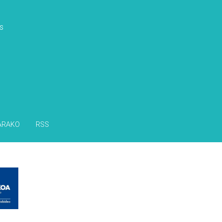
s
ARAKO
RSS