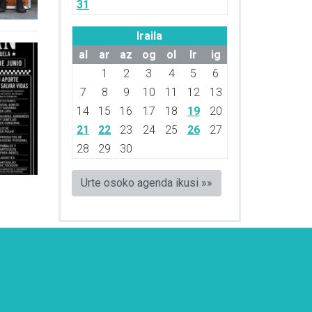
31
Iraila
al
ar
az
og
ol
lr
ig
1
2
3
4
5
6
7
8
9
10
11
12
13
14
15
16
17
18
19
20
21
22
23
24
25
26
27
28
29
30
Urte osoko agenda ikusi »»