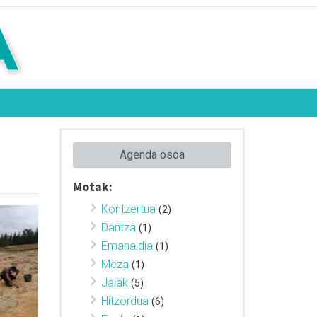
Agenda osoa
Motak:
Kontzertua
(2)
Dantza
(1)
Emanaldia
(1)
Meza
(1)
Jaiak
(5)
Hitzordua
(6)