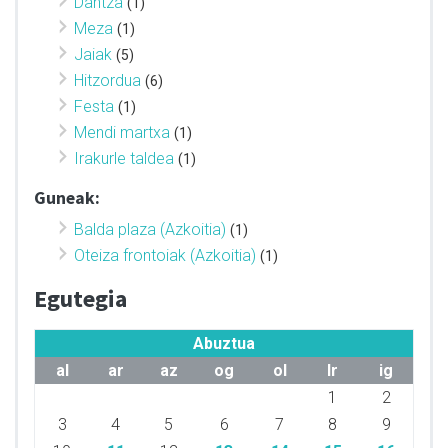
Dantza
(1)
Meza
(1)
Jaiak
(5)
Hitzordua
(6)
Festa
(1)
Mendi martxa
(1)
Irakurle taldea
(1)
Guneak:
Balda plaza (Azkoitia)
(1)
Oteiza frontoiak (Azkoitia)
(1)
Egutegia
Abuztua
al
ar
az
og
ol
lr
ig
1
2
3
4
5
6
7
8
9