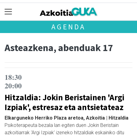
AGENDA
Asteazkena, abenduak 17
18:30
20:00
Hitzaldia: Jokin Beristainen 'Argi
Izpiak', estresaz eta antsietateaz
Elkarguneko Herriko Plaza aretoa, Azkoitia | Hitzaldia
Psikoterapeuta bezala lan egiten duen Jokin Beristain
azkoitiarrak 'Argi Izpiak' izeneko hitzaldiak eskainiko ditu