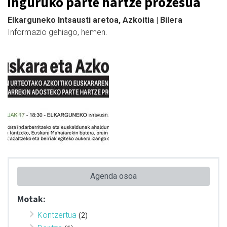
inguruko parte hartze prozesua
Elkarguneko Intsausti aretoa, Azkoitia | Bilera
Informazio gehiago, hemen.
Agenda osoa
Motak:
Kontzertua
(2)