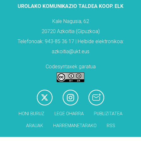
UROLAKO KOMUNIKAZIO TALDEA KOOP. ELK
Kale Nagusia, 62
20720 Azkoitia (Gipuzkoa)
Telefonoak: 943-85 36 17 | Helbide elektronikoa:
azkoitia@ukt.eus
Codesyntaxek garatua
HONI BURUZ
LEGE OHARRA
PUBLIZITATEA
ARAUAK
HARREMANETARAKO
RSS