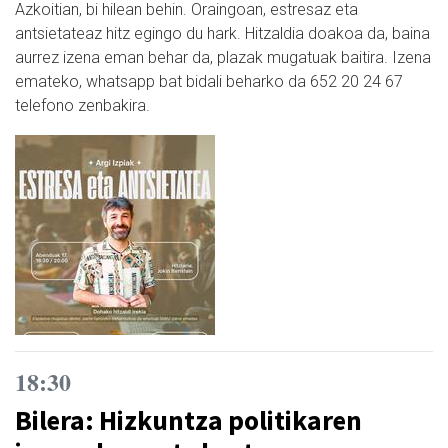
Azkoitian, bi hilean behin. Oraingoan, estresaz eta
antsietateaz hitz egingo du hark. Hitzaldia doakoa da, baina
aurrez izena eman behar da, plazak mugatuak baitira. Izena
emateko, whatsapp bat bidali beharko da 652 20 24 67
telefono zenbakira.
18:30
Bilera: Hizkuntza politikaren