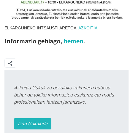
ELKARGUNEKO INTSAUSTI ARETOA,
AZKOITIA
Informazio gehiago,
hemen
.
Azkoitia Gukak zu bezalako irakurleen babesa
behar du tokiko informazioa euskaraz eta modu
profesionalean lantzen jarraitzeko.
Izan Gukakide