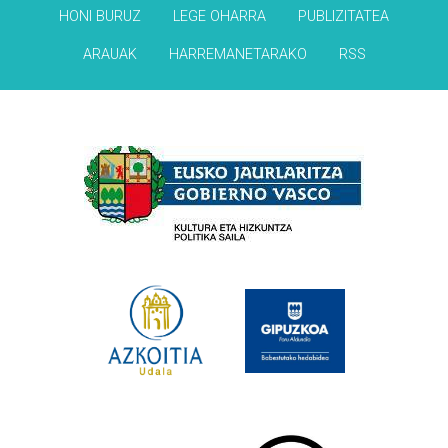
HONI BURUZ
LEGE OHARRA
PUBLIZITATEA
ARAUAK
HARREMANETARAKO
RSS
Babesleak