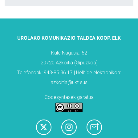
UROLAKO KOMUNIKAZIO TALDEA KOOP. ELK
Kale Nagusia, 62
20720 Azkoitia (Gipuzkoa)
Telefonoak: 943-85 36 17 | Helbide elektronikoa:
azkoitia@ukt.eus
Codesyntaxek garatua