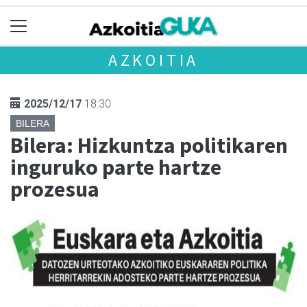
AZKOITIA
2025/12/17
18:30
BILERA
Bilera: Hizkuntza politikaren
inguruko parte hartze
prozesua