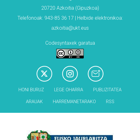
20720 Azkoitia (Gipuzkoa)
Telefonoak: 943-85 36 17 | Helbide elektronikoa:
azkoitia@ukt.eus
Codesyntaxek garatua
HONI BURUZ
LEGE OHARRA
PUBLIZITATEA
ARAUAK
HARREMANETARAKO
RSS
Babesleak