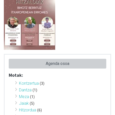
Agenda osoa
Motak:
Kontzertua
(3)
Dantza
(1)
Meza
(1)
Jaiak
(5)
Hitzordua
(6)