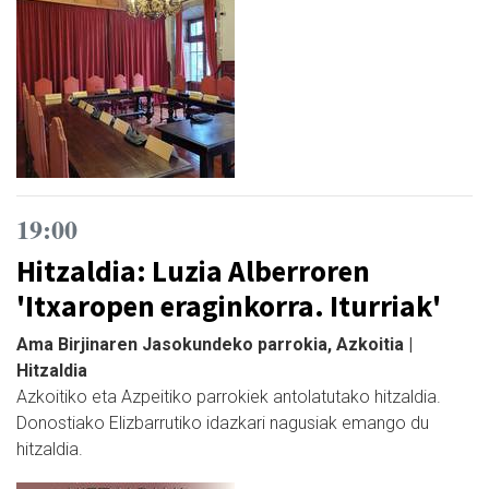
19:00
Hitzaldia: Luzia Alberroren
'Itxaropen eraginkorra. Iturriak'
Ama Birjinaren Jasokundeko parrokia, Azkoitia |
Hitzaldia
Azkoitiko eta Azpeitiko parrokiek antolatutako hitzaldia.
Donostiako Elizbarrutiko idazkari nagusiak emango du
hitzaldia.