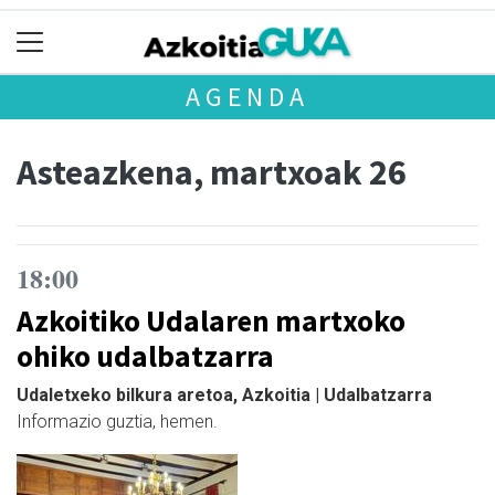
AGENDA
Asteazkena, martxoak 26
18:00
Azkoitiko Udalaren martxoko
ohiko udalbatzarra
Udaletxeko bilkura aretoa, Azkoitia | Udalbatzarra
Informazio guztia, hemen.