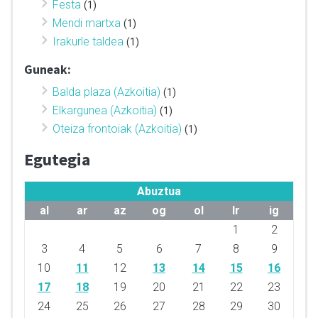
Festa
(1)
Mendi martxa
(1)
Irakurle taldea
(1)
Guneak:
Balda plaza (Azkoitia)
(1)
Elkargunea (Azkoitia)
(1)
Oteiza frontoiak (Azkoitia)
(1)
Egutegia
Abuztua
al
ar
az
og
ol
lr
ig
1
2
3
4
5
6
7
8
9
10
11
12
13
14
15
16
17
18
19
20
21
22
23
24
25
26
27
28
29
30