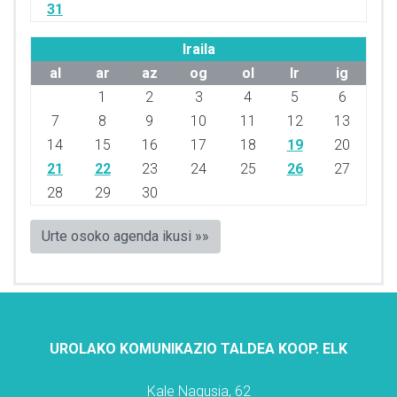
31
Iraila
al
ar
az
og
ol
lr
ig
1
2
3
4
5
6
7
8
9
10
11
12
13
14
15
16
17
18
19
20
21
22
23
24
25
26
27
28
29
30
Urte osoko agenda ikusi »»
UROLAKO KOMUNIKAZIO TALDEA KOOP. ELK
Kale Nagusia, 62