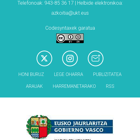
Telefonoak: 943-85 36 17 | Helbide elektronikoa:
azkoitia@ukt.eus
Codesyntaxek garatua
HONI BURUZ
LEGE OHARRA
PUBLIZITATEA
ARAUAK
HARREMANETARAKO
RSS
Babesleak