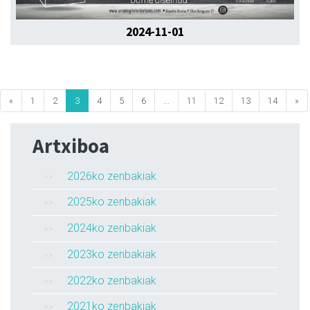
2024-11-01
«
1
2
3
4
5
6
...
11
12
13
14
»
Artxiboa
2026ko zenbakiak
2025ko zenbakiak
2024ko zenbakiak
2023ko zenbakiak
2022ko zenbakiak
2021ko zenbakiak