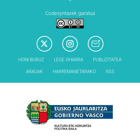
Codesyntaxek garatua
HONI BURUZ
LEGE OHARRA
PUBLIZITATEA
ARAUAK
HARREMANETARAKO
RSS
Babesleak