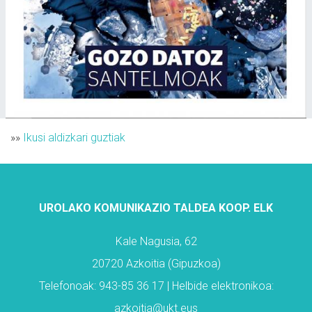
»»
Ikusi aldizkari guztiak
UROLAKO KOMUNIKAZIO TALDEA KOOP. ELK
Kale Nagusia, 62
20720 Azkoitia (Gipuzkoa)
Telefonoak: 943-85 36 17 | Helbide elektronikoa:
azkoitia@ukt.eus