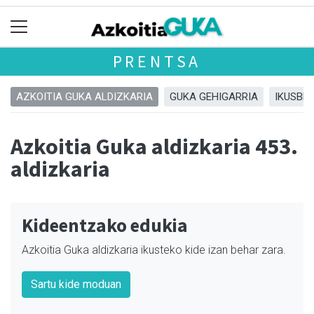
PRENTSA
AZKOITIA GUKA ALDIZKARIA
GUKA GEHIGARRIA
IKUSBE
Azkoitia Guka aldizkaria 453.
aldizkaria
Kideentzako edukia
Azkoitia Guka aldizkaria ikusteko kide izan behar zara.
Sartu kide moduan