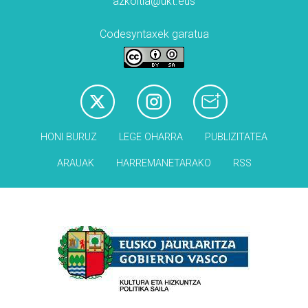
azkoitia@ukt.eus
Codesyntaxek garatua
HONI BURUZ
LEGE OHARRA
PUBLIZITATEA
ARAUAK
HARREMANETARAKO
RSS
Babesleak