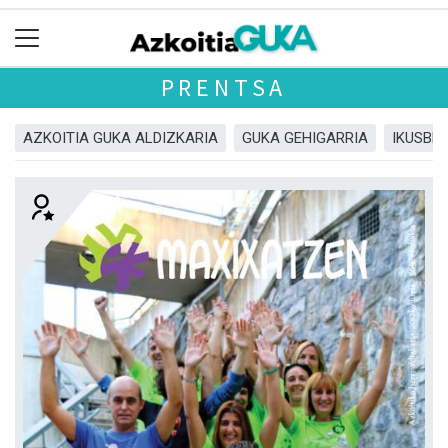
PRENTSA
AZKOITIA GUKA ALDIZKARIA
GUKA GEHIGARRIA
IKUSBE