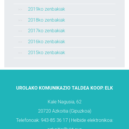
2019ko zenbakiak
2018ko zenbakiak
2017ko zenbakiak
2016ko zenbakiak
2015ko zenbakiak
UROLAKO KOMUNIKAZIO TALDEA KOOP. ELK
Kale Nagusia, 62
20720 Azkoitia (Gipuzkoa)
Telefonoak: 943-85 36 17 | Helbide elektronikoa: