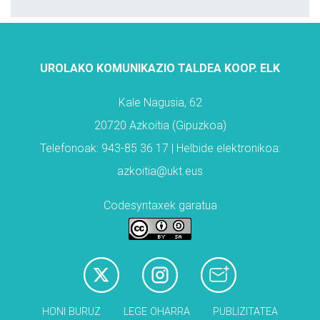
UROLAKO KOMUNIKAZIO TALDEA KOOP. ELK
Kale Nagusia, 62
20720 Azkoitia (Gipuzkoa)
Telefonoak: 943-85 36 17 | Helbide elektronikoa:
azkoitia@ukt.eus
Codesyntaxek garatua
HONI BURUZ
LEGE OHARRA
PUBLIZITATEA