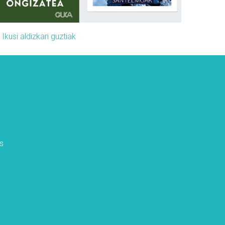
»
Ikusi aldizkari guztiak
s