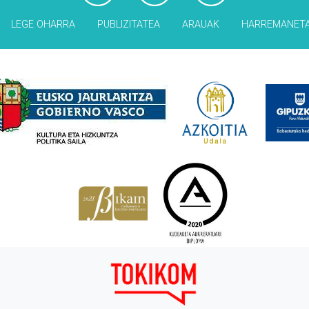
LEGE OHARRA
PUBLIZITATEA
ARAUAK
HARREMANET
Babesleak