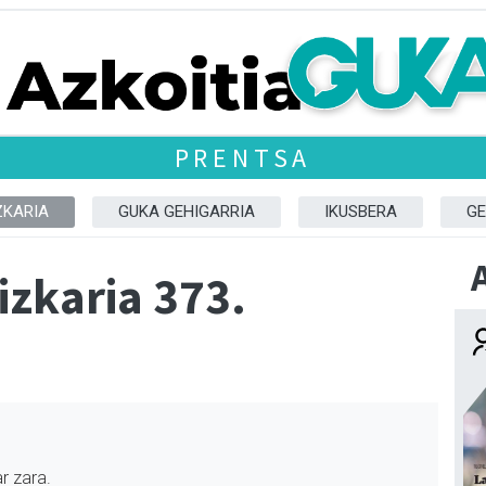
PRENTSA
ZKARIA
GUKA GEHIGARRIA
IKUSBERA
GE
izkaria 373.
r zara.