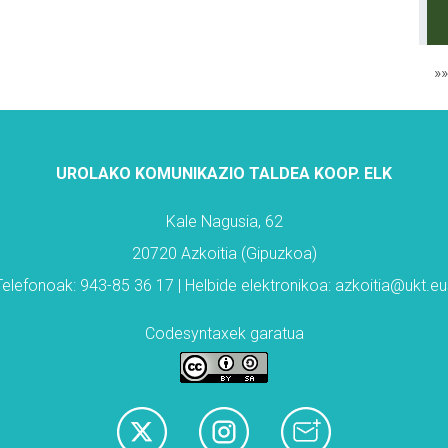
»
UROLAKO KOMUNIKAZIO TALDEA KOOP. ELK
Kale Nagusia, 62
20720 Azkoitia (Gipuzkoa)
Telefonoak: 943-85 36 17 | Helbide elektronikoa: azkoitia@ukt.eu
Codesyntaxek garatua