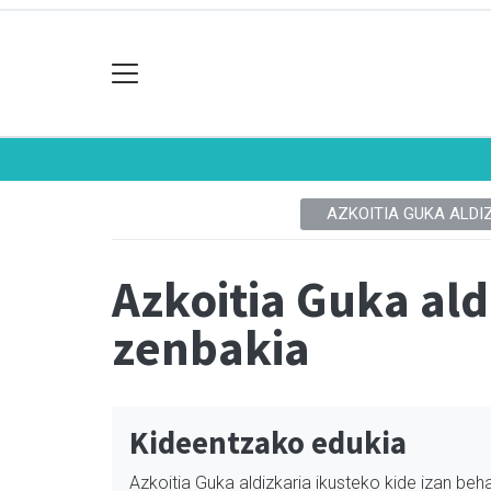
AZKOITIA GUKA ALDI
Azkoitia Guka ald
zenbakia
Kideentzako edukia
Azkoitia Guka aldizkaria ikusteko kide izan beha