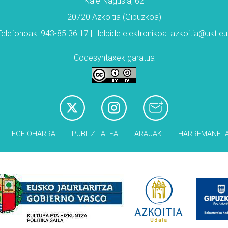
Kale Nagusia, 62
20720 Azkoitia (Gipuzkoa)
Telefonoak: 943-85 36 17 | Helbide elektronikoa: azkoitia@ukt.eu
Codesyntaxek garatua
LEGE OHARRA
PUBLIZITATEA
ARAUAK
HARREMANET
Babesleak