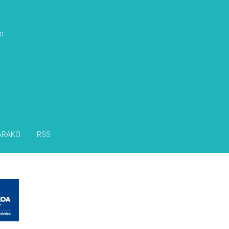
s
ARAKO
RSS