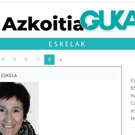
ESKELAK
4
5
6
7
8
»
ESKELA
Es
8
h
C
e
t