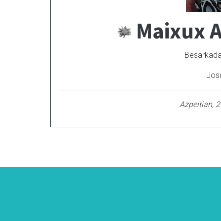
Maixux A
Besarkada 
Josu
Azpeitian, 