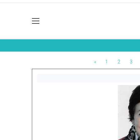
«
1
2
3