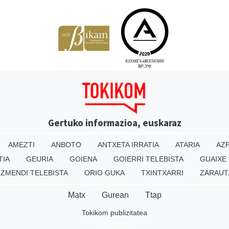
Gertuko informazioa, euskaraz
AMEZTI
ANBOTO
ANTXETA IRRATIA
ATARIA
AZP
TIA
GEURIA
GOIENA
GOIERRI TELEBISTA
GUAIXE
IZMENDI TELEBISTA
ORIO GUKA
TXINTXARRI
ZARAUT
Matx
Gurean
Ttap
Tokikom publizitatea
v16.25.0