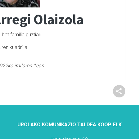
rregi Olaizola
bat familia guztiari
ren kuadrilla
2022ko irailaren 1ean
UROLAKO KOMUNIKAZIO TALDEA KOOP. ELK