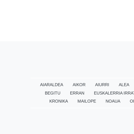
AIARALDEA
AIKOR
AIURRI
ALEA
BEGITU
ERRAN
EUSKALERRIA IRRA
KRONIKA
MAILOPE
NOAUA
O