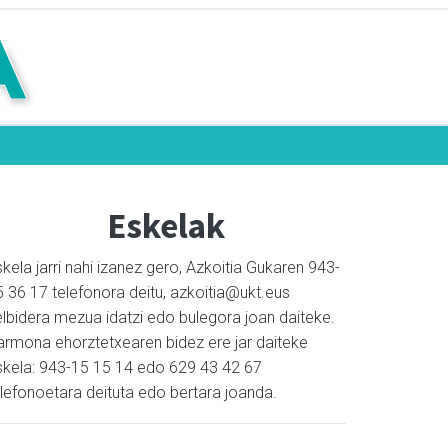
Eskelak
kela jarri nahi izanez gero, Azkoitia Gukaren 943-
5 36 17 telefonora deitu, azkoitia@ukt.eus
elbidera mezua idatzi edo bulegora joan daiteke.
armona ehorztetxearen bidez ere jar daiteke
skela: 943-15 15 14 edo 629 43 42 67
elefonoetara deituta edo bertara joanda.