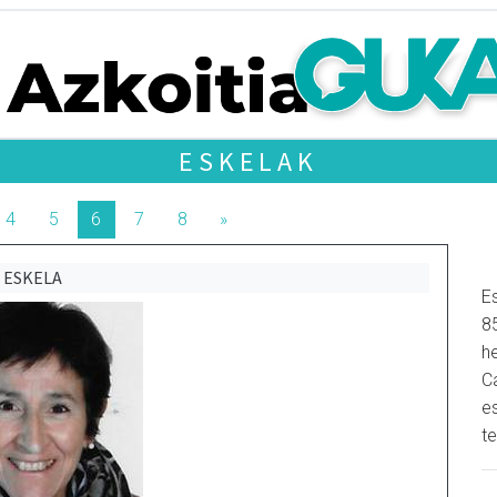
ESKELAK
4
5
6
7
8
»
ESKELA
Es
8
h
C
e
t