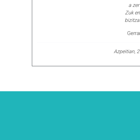
a zer
Zuk e
bizitza
Gerra
Azpeitian, 