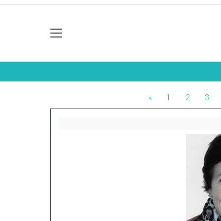
«
1
2
3