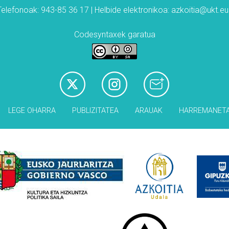
Telefonoak: 943-85 36 17 | Helbide elektronikoa: azkoitia@ukt.eu
Codesyntaxek garatua
LEGE OHARRA
PUBLIZITATEA
ARAUAK
HARREMANET
Babesleak