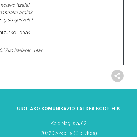
 nolako itzala!
mandako argiak
n gida gaitzala!
ntzuriko ilobak
2022ko irailaren 1ean
UROLAKO KOMUNIKAZIO TALDEA KOOP. ELK
Kale Nagusia, 62
20720 Azkoitia (Gipuzkoa)