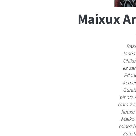
Maixux Ar
T
Base
lanea
Ohiko
ez zar
Edono
kemen
Guretz
bihotz 
Garaiz l
hauxe 
Malko 
minez b
Zure h