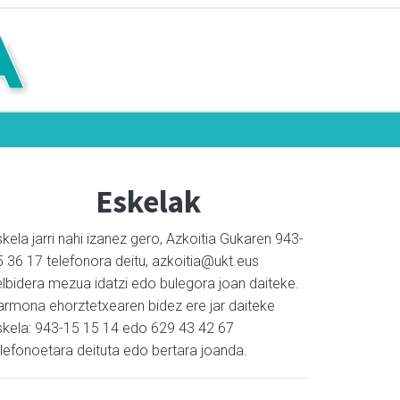
Eskelak
kela jarri nahi izanez gero, Azkoitia Gukaren 943-
5 36 17 telefonora deitu, azkoitia@ukt.eus
elbidera mezua idatzi edo bulegora joan daiteke.
armona ehorztetxearen bidez ere jar daiteke
skela: 943-15 15 14 edo 629 43 42 67
elefonoetara deituta edo bertara joanda.