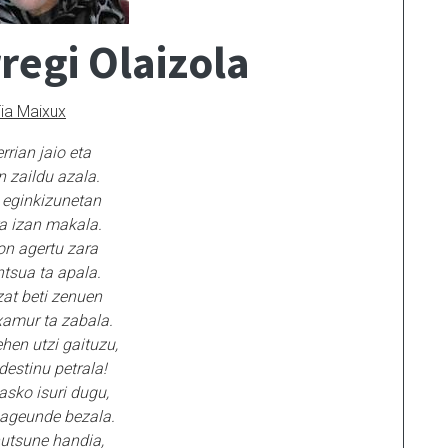
regi Olaizola
ia Maixux
rrian jaio eta
n zaildu azala.
 eginkizunetan
a izan makala.
n agertu zara
tsua ta apala.
at beti zenuen
xamur ta zabala.
ehen utzi gaituzu,
destinu petrala!
asko isuri dugu,
ageunde bezala.
utsune handia,