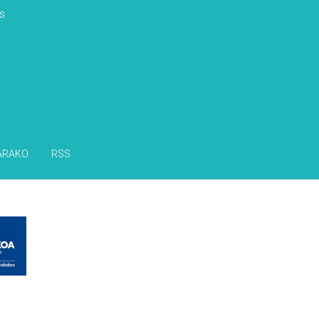
s
ARAKO
RSS