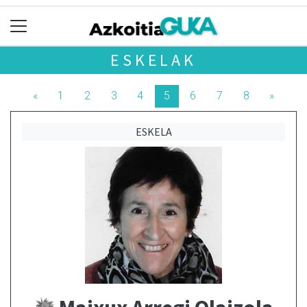
ESKELAK
«
1
2
3
4
5
6
7
8
»
ESKELA