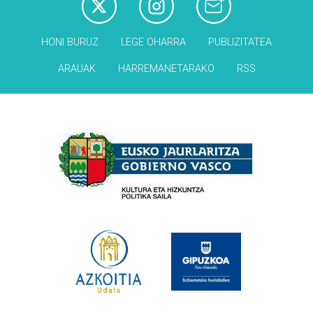
HONI BURUZ
LEGE OHARRA
PUBLIZITATEA
ARAUAK
HARREMANETARAKO
RSS
Babesleak