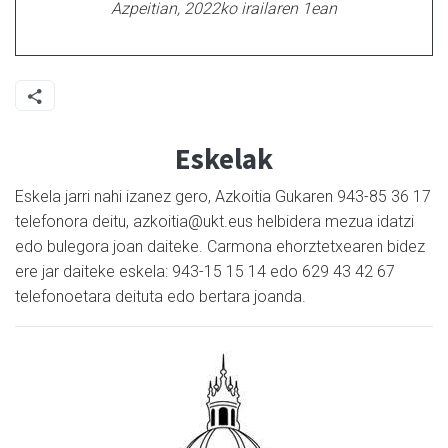
Azpeitian, 2022ko irailaren 1ean
Eskelak
Eskela jarri nahi izanez gero, Azkoitia Gukaren 943-85 36 17
telefonora deitu, azkoitia@ukt.eus helbidera mezua idatzi
edo bulegora joan daiteke. Carmona ehorztetxearen bidez
ere jar daiteke eskela: 943-15 15 14 edo 629 43 42 67
telefonoetara deituta edo bertara joanda.