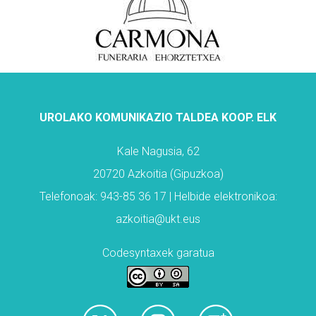
UROLAKO KOMUNIKAZIO TALDEA KOOP. ELK
Kale Nagusia, 62
20720 Azkoitia (Gipuzkoa)
Telefonoak: 943-85 36 17 | Helbide elektronikoa:
azkoitia@ukt.eus
Codesyntaxek garatua