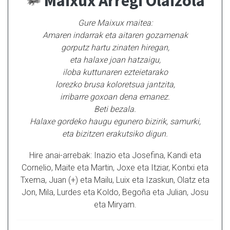
Maixux Arregi Olaizola
Gure Maixux maitea:
Amaren indarrak eta aitaren gozamenak
gorputz hartu zinaten hiregan,
eta halaxe joan hatzaigu,
iloba kuttunaren ezteietarako
lorezko brusa koloretsua jantzita,
irribarre goxoan dena emanez.
Beti bezala.
Halaxe gordeko haugu egunero bizirik, samurki,
eta bizitzen erakutsiko digun.
Hire anai-arrebak: Inazio eta Josefina, Kandi eta
Cornelio, Maite eta Martin, Joxe eta Itziar, Kontxi eta
Txema, Juan (+) eta Mailu, Luix eta Izaskun, Olatz eta
Jon, Mila, Lurdes eta Koldo, Begoña eta Julian, Josu
eta Miryam.