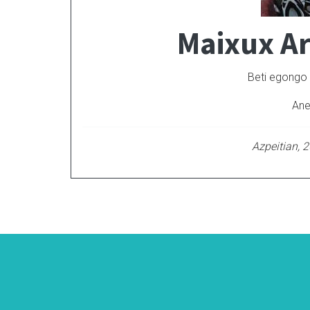
Maixux Ar
Beti egongo 
Ane
Azpeitian, 