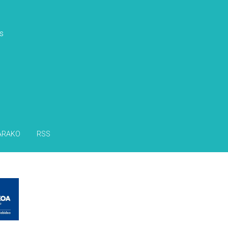
s
ARAKO
RSS