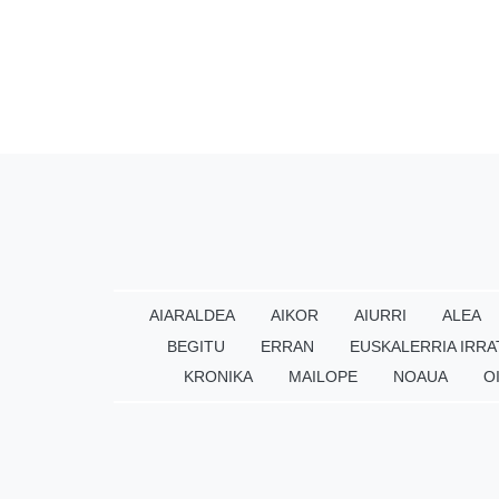
AIARALDEA
AIKOR
AIURRI
ALEA
BEGITU
ERRAN
EUSKALERRIA IRRA
KRONIKA
MAILOPE
NOAUA
O