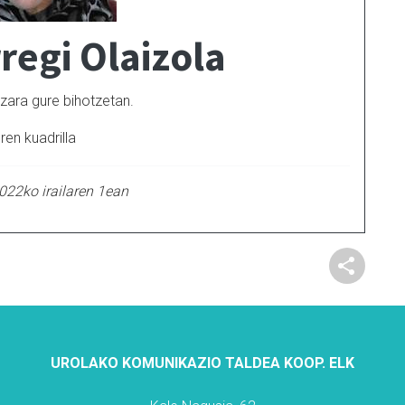
regi Olaizola
zara gure bihotzetan.
ren kuadrilla
2022ko irailaren 1ean
UROLAKO KOMUNIKAZIO TALDEA KOOP. ELK