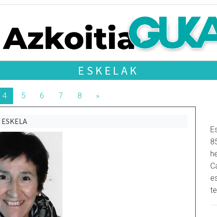
ESKELAK
4
5
6
7
8
»
ESKELA
Es
8
h
C
e
t