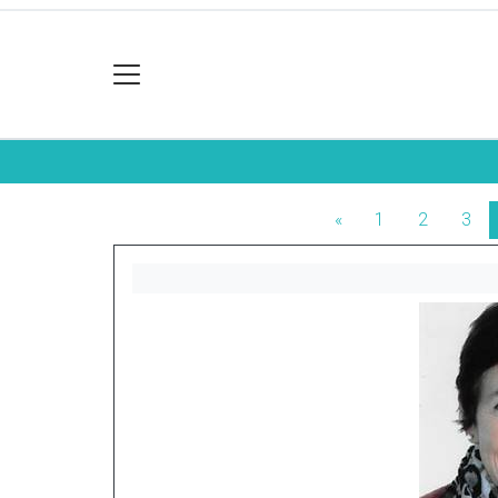
«
1
2
3