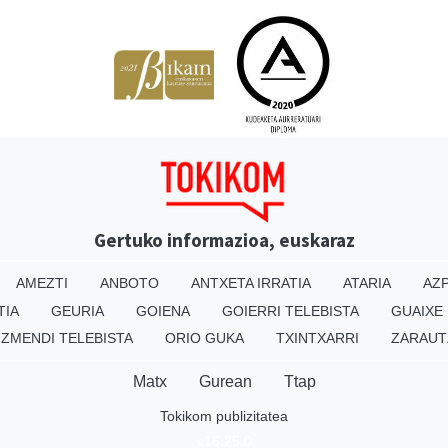
Gertuko informazioa, euskaraz
AMEZTI
ANBOTO
ANTXETA IRRATIA
ATARIA
AZP
TIA
GEURIA
GOIENA
GOIERRI TELEBISTA
GUAIXE
IZMENDI TELEBISTA
ORIO GUKA
TXINTXARRI
ZARAUT
Matx
Gurean
Ttap
Tokikom publizitatea
v16.25.0