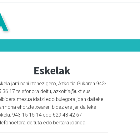
Eskelak
kela jarri nahi izanez gero, Azkoitia Gukaren 943-
5 36 17 telefonora deitu, azkoitia@ukt.eus
elbidera mezua idatzi edo bulegora joan daiteke.
armona ehorztetxearen bidez ere jar daiteke
skela: 943-15 15 14 edo 629 43 42 67
elefonoetara deituta edo bertara joanda.