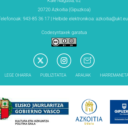
Kale Nagusia, 62
20720 Azkoitia (Gipuzkoa)
Telefonoak: 943-85 36 17 | Helbide elektronikoa: azkoitia@ukt.eu
Codesyntaxek garatua
LEGE OHARRA
PUBLIZITATEA
ARAUAK
HARREMANET
Babesleak