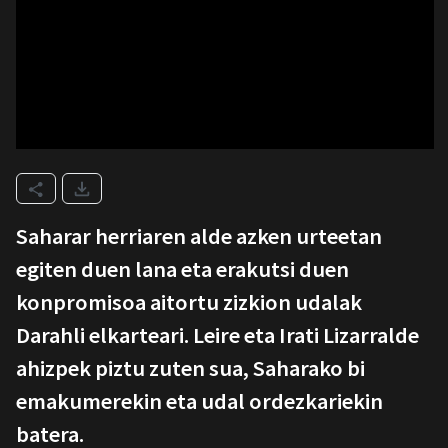
Saharar herriaren alde azken urteetan
egiten duen lana eta erakutsi duen
konpromisoa aitortu zizkion udalak
Darahli elkarteari. Leire eta Irati Lizarralde
ahizpek piztu zuten sua, Saharako bi
emakumerekin eta udal ordezkariekin
batera.