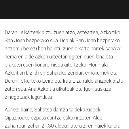
Darahli elkarteak piztu zuen atzo, asteartea, Azkoitiko
San Joan bezperako sua. Udalak San Joan bezperako
hitzordu berezi hori baliatu zuen elkarte horrek saharar
herriaren alde azken urteetan egiten duen lana eta
erakutsi duen konpromisoa aitortzeko. Hori hala,
Azkoitian bizi diren Saharako zenbait emakumek eta
Darahli elkarteko Leire eta Irati Lizarralde ahizpek piztu
zuten sua, Ana Azkoitia alkateak eta Igor Isuskiza
zinegotziak lagunduta.
Aurrez, baina, Sahatsa dantza taldeko kideek
Gipuzkoako ezpata dantza eskaini zuten Alde
Zaharrean zehar. 21:30 aldean atera ziren haiek kalera