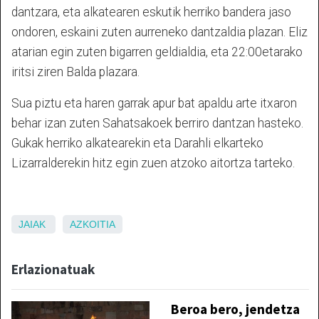
dantzara, eta alkatearen eskutik herriko bandera jaso
ondoren, eskaini zuten aurreneko dantzaldia plazan. Eliz
atarian egin zuten bigarren geldialdia, eta 22:00etarako
iritsi ziren Balda plazara.
Sua piztu eta haren garrak apur bat apaldu arte itxaron
behar izan zuten Sahatsakoek berriro dantzan hasteko.
Gukak herriko alkatearekin eta Darahli elkarteko
Lizarralderekin hitz egin zuen atzoko aitortza tarteko.
JAIAK
AZKOITIA
Erlazionatuak
Beroa bero, jendetza