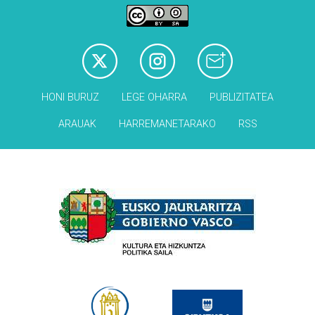
HONI BURUZ
LEGE OHARRA
PUBLIZITATEA
ARAUAK
HARREMANETARAKO
RSS
Babesleak