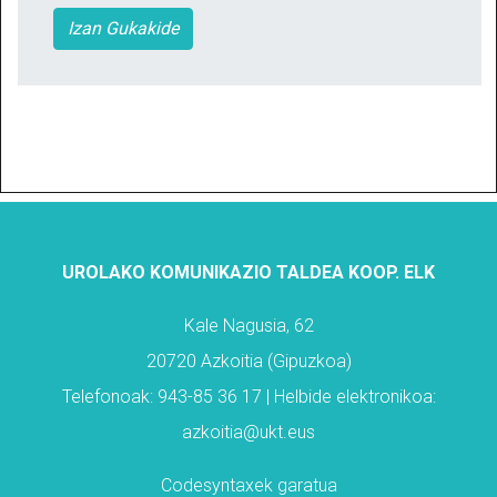
Izan Gukakide
UROLAKO KOMUNIKAZIO TALDEA KOOP. ELK
Kale Nagusia, 62
20720 Azkoitia (Gipuzkoa)
Telefonoak: 943-85 36 17 | Helbide elektronikoa:
azkoitia@ukt.eus
Codesyntaxek garatua