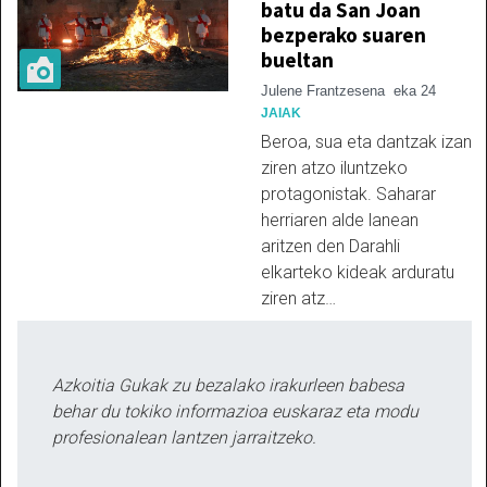
batu da San Joan
bezperako suaren
bueltan
Julene Frantzesena
eka 24
JAIAK
Beroa, sua eta dantzak izan
ziren atzo iluntzeko
protagonistak. Saharar
herriaren alde lanean
aritzen den Darahli
elkarteko kideak arduratu
ziren atz…
Azkoitia Gukak zu bezalako irakurleen babesa
behar du tokiko informazioa euskaraz eta modu
profesionalean lantzen jarraitzeko.