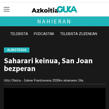
NAHIERAN
TELEBISTA
PODCASTAK
TELEBISTA ZUZENEAN
ALBISTEGIA
Saharari keinua, San Joan
bezperan
Urtzi Oteiza - Julene Frantzesena
2026ko ekainaren 24a