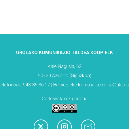
UROLAKO KOMUNIKAZIO TALDEA KOOP. ELK
Kale Nagusia, 62
20720 Azkoitia (Gipuzkoa)
Telefonoak: 943-85 36 17 | Helbide elektronikoa: azkoitia@ukt.eu
Codesyntaxek garatua