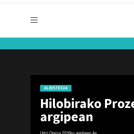
ALBISTEGIA
Hilobirako Proz
argipean
Urtzi Oteiza
2026ko apirilaren 4a