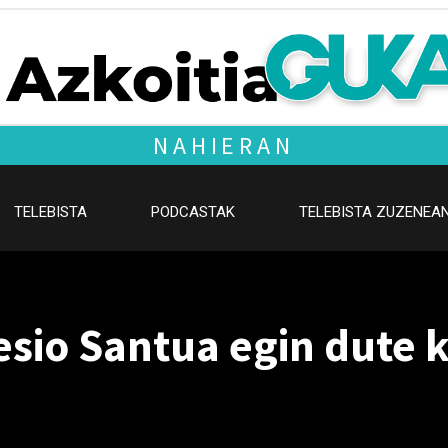
NAHIERAN
TELEBISTA
PODCASTAK
TELEBISTA ZUZENEA
esio Santua egin dute