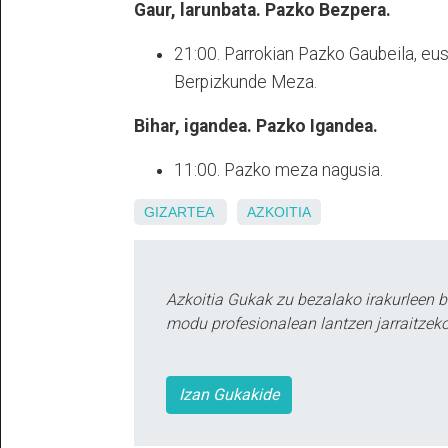
Gaur, larunbata. Pazko Bezpera.
21:00. Parrokian Pazko Gaubeila, eus
Berpizkunde Meza.
Bihar, igandea. Pazko Igandea.
11:00. Pazko meza nagusia.
GIZARTEA
AZKOITIA
Azkoitia Gukak zu bezalako irakurleen 
modu profesionalean lantzen jarraitzeko
Izan Gukakide