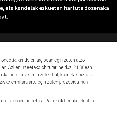
e, eta kandelak eskuetan hartuta dozenaka
bat.
n
ondotik, kandelen argipean egin zuten atzo
an. Azken urteetako ohiturari helduz, 21:30ean
naka herritarrek egin zuten bat, kandelak piztuta
zisko ermitara arte egin zuten prozesioa, han
ari dira modu horretara. Parrokiak honako ekintza
: