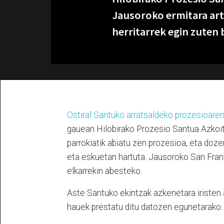
Jausoroko ermitara art
herritarrek egin zuten 
Ostiral Santuko arratsaldeko prozesioare
gauean Hilobirako Prozesio Santua Azkoiti
parrokiatik abiatu zen prozesioa, eta doze
eta eskuetan hartuta. Jausoroko San Fran
elkarrekin abesteko.
Aste Santuko ekintzak azkenetara iristen 
hauek prestatu ditu datozen egunetarako