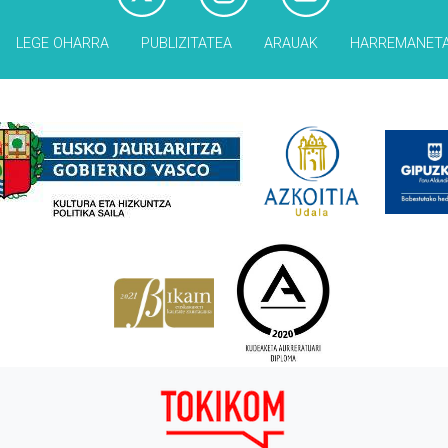
LEGE OHARRA
PUBLIZITATEA
ARAUAK
HARREMANET
Babesleak