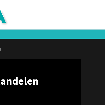
N
 kandelen