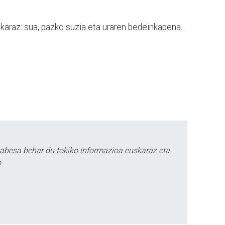
karaz: sua, pazko suzia eta uraren bedeinkapena.
babesa behar du tokiko informazioa euskaraz eta
.