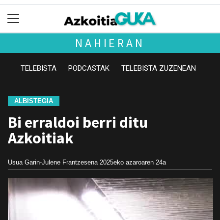
NAHIERAN
TELEBISTA
PODCASTAK
TELEBISTA ZUZENEAN
ALBISTEGIA
Bi erraldoi berri ditu
Azkoitiak
Usua Garin-Julene Frantzesena
2025eko azaroaren 24a