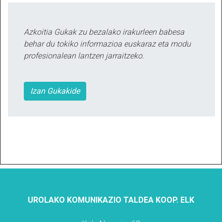
Azkoitia Gukak zu bezalako irakurleen babesa
behar du tokiko informazioa euskaraz eta modu
profesionalean lantzen jarraitzeko.
Izan Gukakide
UROLAKO KOMUNIKAZIO TALDEA KOOP. ELK