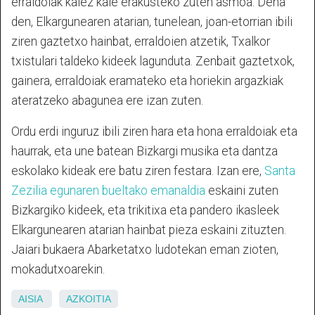
erraldoiak kalez kale erakusteko zuten asmoa. Dena
den, Elkargunearen atarian, tunelean, joan-etorrian ibili
ziren gaztetxo hainbat, erraldoien atzetik, Txalkor
txistulari taldeko kideek lagunduta. Zenbait gaztetxok,
gainera, erraldoiak eramateko eta horiekin argazkiak
ateratzeko abagunea ere izan zuten.
Ordu erdi inguruz ibili ziren hara eta hona erraldoiak eta
haurrak, eta une batean Bizkargi musika eta dantza
eskolako kideak ere batu ziren festara. Izan ere,
Santa
Zezilia egunaren bueltako emanaldia
eskaini zuten
Bizkargiko kideek, eta trikitixa eta pandero ikasleek
Elkargunearen atarian hainbat pieza eskaini zituzten.
Jaiari bukaera Abarketatxo ludotekan eman zioten,
mokadutxoarekin.
AISIA
AZKOITIA