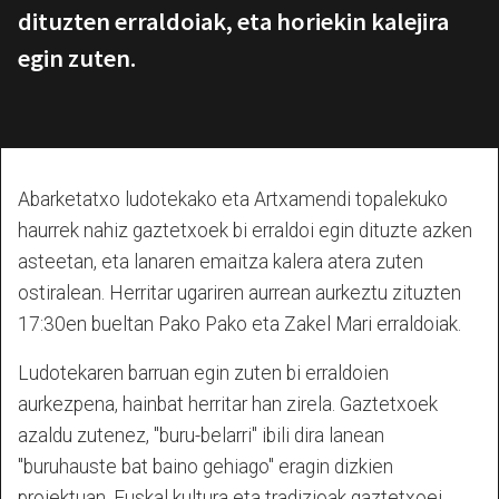
dituzten erraldoiak, eta horiekin kalejira
egin zuten.
Abarketatxo ludotekako eta Artxamendi topalekuko
haurrek nahiz gaztetxoek bi erraldoi egin dituzte azken
asteetan, eta lanaren emaitza kalera atera zuten
ostiralean. Herritar ugariren aurrean aurkeztu zituzten
17:30en bueltan Pako Pako eta Zakel Mari erraldoiak.
Ludotekaren barruan egin zuten bi erraldoien
aurkezpena, hainbat herritar han zirela. Gaztetxoek
azaldu zutenez, "buru-belarri" ibili dira lanean
"buruhauste bat baino gehiago" eragin dizkien
proiektuan. Euskal kultura eta tradizioak gaztetxoei