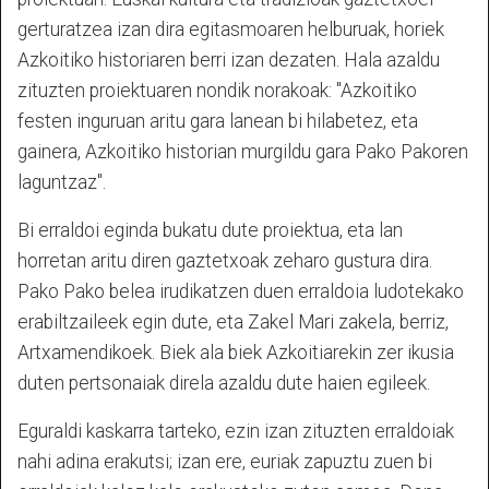
gerturatzea izan dira egitasmoaren helburuak, horiek
Azkoitiko historiaren berri izan dezaten. Hala azaldu
zituzten proiektuaren nondik norakoak: "Azkoitiko
festen inguruan aritu gara lanean bi hilabetez, eta
gainera, Azkoitiko historian murgildu gara Pako Pakoren
laguntzaz".
Bi erraldoi eginda bukatu dute proiektua, eta lan
horretan aritu diren gaztetxoak zeharo gustura dira.
Pako Pako belea irudikatzen duen erraldoia ludotekako
erabiltzaileek egin dute, eta Zakel Mari zakela, berriz,
Artxamendikoek. Biek ala biek Azkoitiarekin zer ikusia
duten pertsonaiak direla azaldu dute haien egileek.
Eguraldi kaskarra tarteko, ezin izan zituzten erraldoiak
nahi adina erakutsi; izan ere, euriak zapuztu zuen bi