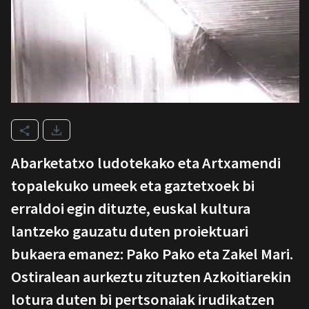
Abarketatxo ludotekako eta Artxamendi
topalekuko umeek eta gaztetxoek bi
erraldoi egin dituzte, euskal kultura
lantzeko gauzatu duten proiektuari
bukaera emanez: Pako Pako eta Zakel Mari.
Ostiralean aurkeztu zituzten Azkoitiarekin
lotura duten bi pertsonaiak irudikatzen