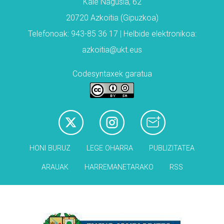
Kale Nagusia, 62
20720 Azkoitia (Gipuzkoa)
Telefonoak: 943-85 36 17 | Helbide elektronikoa:
azkoitia@ukt.eus
Codesyntaxek garatua
HONI BURUZ
LEGE OHARRA
PUBLIZITATEA
ARAUAK
HARREMANETARAKO
RSS
Babesleak