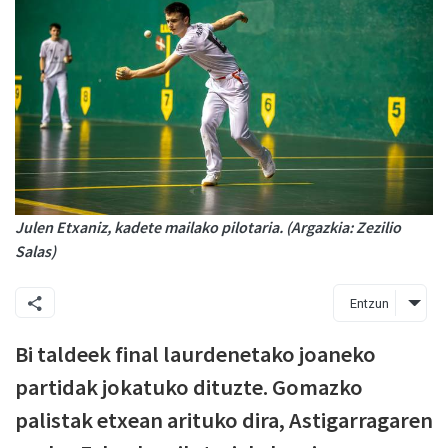
Julen Etxaniz, kadete mailako pilotaria. (Argazkia: Zezilio
Salas)
Entzun
Bi taldeek final laurdenetako joaneko
partidak jokatuko dituzte. Gomazko
palistak etxean arituko dira, Astigarragaren