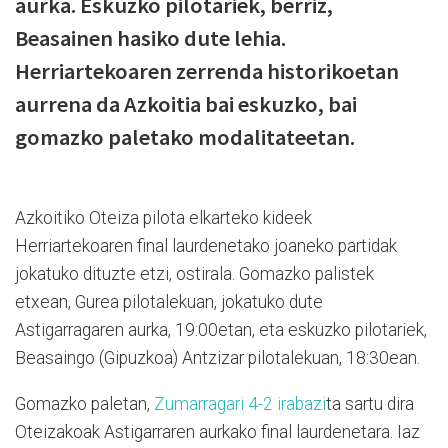
aurka. Eskuzko pilotariek, berriz,
Beasainen hasiko dute lehia.
Herriartekoaren zerrenda historikoetan
aurrena da Azkoitia bai eskuzko, bai
gomazko paletako modalitateetan.
Azkoitiko Oteiza pilota elkarteko kideek
Herriartekoaren final laurdenetako joaneko partidak
jokatuko dituzte etzi, ostirala. Gomazko palistek
etxean, Gurea pilotalekuan, jokatuko dute
Astigarragaren aurka, 19:00etan, eta eskuzko pilotariek,
Beasaingo (Gipuzkoa) Antzizar pilotalekuan, 18:30ean.
Gomazko paletan,
Zumarragari 4-2 irabazi
ta sartu dira
Oteizakoak Astigarraren aurkako final laurdenetara. Iaz