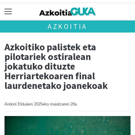
AZKOITIA
Azkoitiko palistek eta
pilotariek ostiralean
jokatuko dituzte
Herriartekoaren final
laurdenetako joanekoak
Andoni Elduaien
2025eko maiatzaren 28a