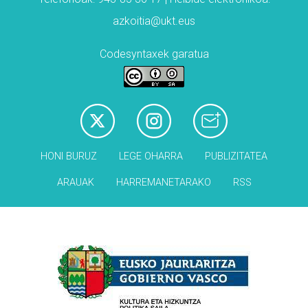
azkoitia@ukt.eus
Codesyntaxek garatua
HONI BURUZ
LEGE OHARRA
PUBLIZITATEA
ARAUAK
HARREMANETARAKO
RSS
Babesleak