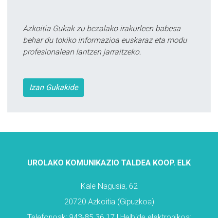
Azkoitia Gukak zu bezalako irakurleen babesa
behar du tokiko informazioa euskaraz eta modu
profesionalean lantzen jarraitzeko.
Izan Gukakide
UROLAKO KOMUNIKAZIO TALDEA KOOP. ELK
Kale Nagusia, 62
20720 Azkoitia (Gipuzkoa)
Telefonoak: 943-85 36 17 | Helbide elektronikoa: