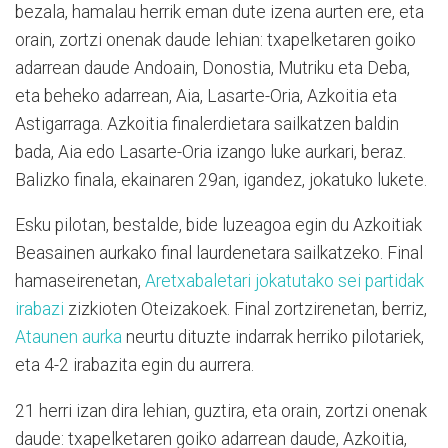
bezala, hamalau herrik eman dute izena aurten ere, eta
orain, zortzi onenak daude lehian: txapelketaren goiko
adarrean daude Andoain, Donostia, Mutriku eta Deba,
eta beheko adarrean, Aia, Lasarte-Oria, Azkoitia eta
Astigarraga. Azkoitia finalerdietara sailkatzen baldin
bada, Aia edo Lasarte-Oria izango luke aurkari, beraz.
Balizko finala, ekainaren 29an, igandez, jokatuko lukete.
Esku pilotan, bestalde, bide luzeagoa egin du Azkoitiak
Beasainen aurkako final laurdenetara sailkatzeko. Final
hamaseirenetan,
Aretxabaletari jokatutako sei partidak
irabazi
zizkioten Oteizakoek. Final zortzirenetan, berriz,
Ataunen aurka
neurtu dituzte indarrak herriko pilotariek,
eta 4-2 irabazita egin du aurrera.
21 herri izan dira lehian, guztira, eta orain, zortzi onenak
daude: txapelketaren goiko adarrean daude, Azkoitia,