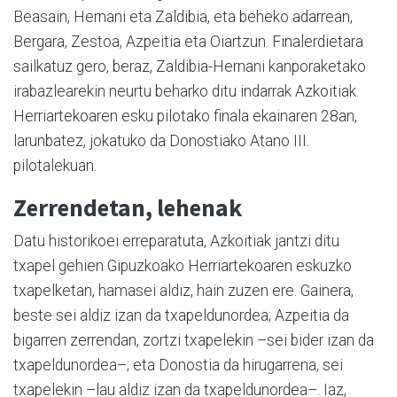
Beasain, Hernani eta Zaldibia, eta beheko adarrean,
Bergara, Zestoa, Azpeitia eta Oiartzun. Finalerdietara
sailkatuz gero, beraz, Zaldibia-Hernani kanporaketako
irabazlearekin neurtu beharko ditu indarrak Azkoitiak.
Herriartekoaren esku pilotako finala ekainaren 28an,
larunbatez, jokatuko da Donostiako Atano III.
pilotalekuan.
Zerrendetan, lehenak
Datu historikoei erreparatuta, Azkoitiak jantzi ditu
txapel gehien Gipuzkoako Herriartekoaren eskuzko
txapelketan, hamasei aldiz, hain zuzen ere. Gainera,
beste sei aldiz izan da txapeldunordea; Azpeitia da
bigarren zerrendan, zortzi txapelekin –sei bider izan da
txapeldunordea–; eta Donostia da hirugarrena, sei
txapelekin –lau aldiz izan da txapeldunordea–. Iaz,