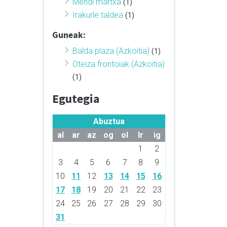
Mendi martxa
(1)
Irakurle taldea
(1)
Guneak:
Balda plaza (Azkoitia)
(1)
Oteiza frontoiak (Azkoitia)
(1)
Egutegia
Abuztua
al
ar
az
og
ol
lr
ig
1
2
3
4
5
6
7
8
9
10
11
12
13
14
15
16
17
18
19
20
21
22
23
24
25
26
27
28
29
30
31