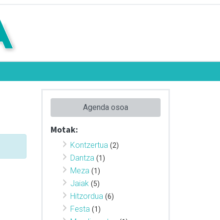
Agenda osoa
Motak:
Kontzertua
(2)
Dantza
(1)
Meza
(1)
Jaiak
(5)
Hitzordua
(6)
Festa
(1)