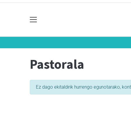
Pastorala
Ez dago ekitaldirik hurrengo egunotarako, kon