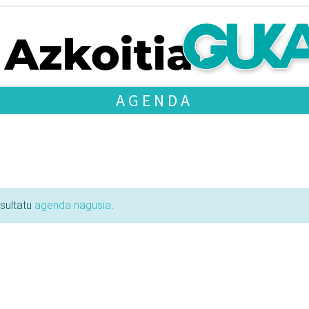
AGENDA
tsultatu
agenda nagusia
.