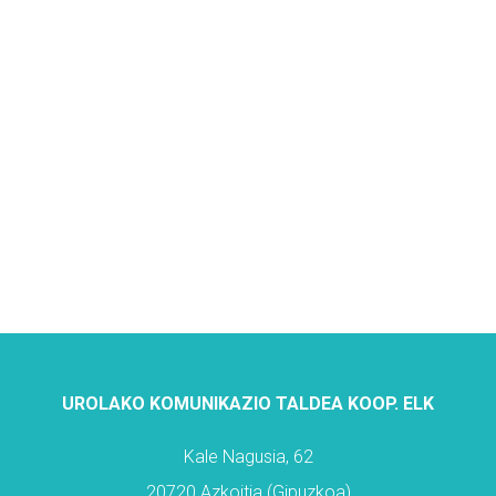
UROLAKO KOMUNIKAZIO TALDEA KOOP. ELK
Kale Nagusia, 62
20720 Azkoitia (Gipuzkoa)