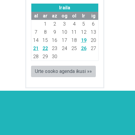
Iraila
al
ar
az
og
ol
lr
ig
1
2
3
4
5
6
7
8
9
10
11
12
13
14
15
16
17
18
19
20
21
22
23
24
25
26
27
28
29
30
Urte osoko agenda ikusi »»