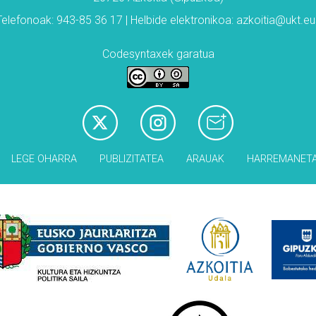
Telefonoak: 943-85 36 17 | Helbide elektronikoa: azkoitia@ukt.eu
Codesyntaxek garatua
LEGE OHARRA
PUBLIZITATEA
ARAUAK
HARREMANET
Babesleak