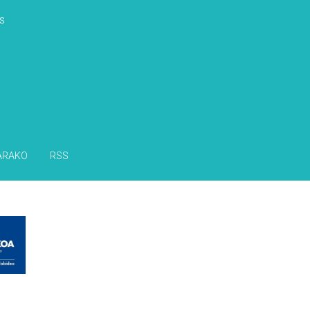
s
ARAKO
RSS