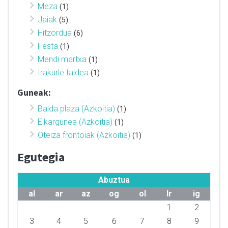
Meza
(1)
Jaiak
(5)
Hitzordua
(6)
Festa
(1)
Mendi martxa
(1)
Irakurle taldea
(1)
Guneak:
Balda plaza (Azkoitia)
(1)
Elkargunea (Azkoitia)
(1)
Oteiza frontoiak (Azkoitia)
(1)
Egutegia
Abuztua
al
ar
az
og
ol
lr
ig
1
2
3
4
5
6
7
8
9