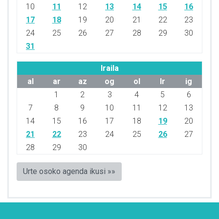
10
11
12
13
14
15
16
17
18
19
20
21
22
23
24
25
26
27
28
29
30
31
Iraila
al
ar
az
og
ol
lr
ig
1
2
3
4
5
6
7
8
9
10
11
12
13
14
15
16
17
18
19
20
21
22
23
24
25
26
27
28
29
30
Urte osoko agenda ikusi »»