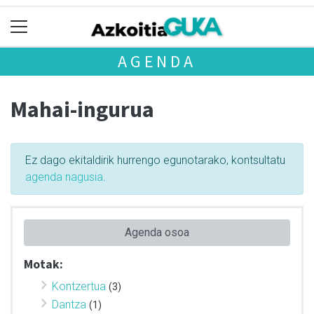
AGENDA
Mahai-ingurua
Ez dago ekitaldirik hurrengo egunotarako, kontsultatu
agenda nagusia
.
Agenda osoa
Motak:
Kontzertua
(3)
Dantza
(1)