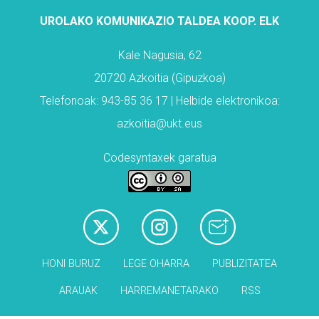
UROLAKO KOMUNIKAZIO TALDEA KOOP. ELK
Kale Nagusia, 62
20720 Azkoitia (Gipuzkoa)
Telefonoak: 943-85 36 17 | Helbide elektronikoa:
azkoitia@ukt.eus
Codesyntaxek garatua
HONI BURUZ
LEGE OHARRA
PUBLIZITATEA
ARAUAK
HARREMANETARAKO
RSS