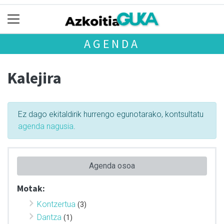
AGENDA
Kalejira
Ez dago ekitaldirik hurrengo egunotarako, kontsultatu
agenda nagusia
.
Agenda osoa
Motak:
Kontzertua
(3)
Dantza
(1)