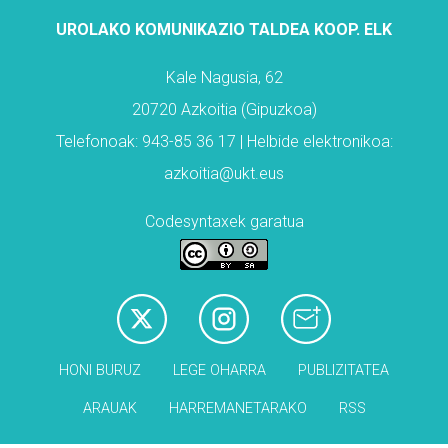
UROLAKO KOMUNIKAZIO TALDEA KOOP. ELK
Kale Nagusia, 62
20720 Azkoitia (Gipuzkoa)
Telefonoak: 943-85 36 17 | Helbide elektronikoa:
azkoitia@ukt.eus
Codesyntaxek garatua
HONI BURUZ
LEGE OHARRA
PUBLIZITATEA
ARAUAK
HARREMANETARAKO
RSS