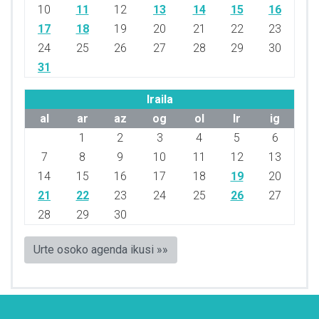
10
11
12
13
14
15
16
17
18
19
20
21
22
23
24
25
26
27
28
29
30
31
Iraila
al
ar
az
og
ol
lr
ig
1
2
3
4
5
6
7
8
9
10
11
12
13
14
15
16
17
18
19
20
21
22
23
24
25
26
27
28
29
30
Urte osoko agenda ikusi »»