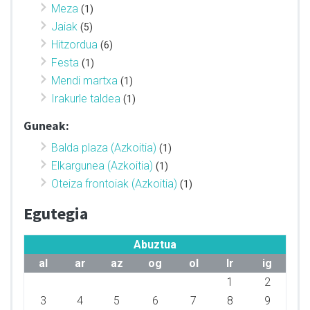
Meza
(1)
Jaiak
(5)
Hitzordua
(6)
Festa
(1)
Mendi martxa
(1)
Irakurle taldea
(1)
Guneak:
Balda plaza (Azkoitia)
(1)
Elkargunea (Azkoitia)
(1)
Oteiza frontoiak (Azkoitia)
(1)
Egutegia
Abuztua
al
ar
az
og
ol
lr
ig
1
2
3
4
5
6
7
8
9