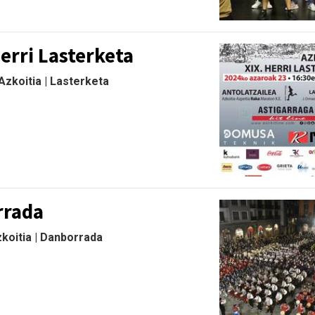
Herri Lasterketa
Azkoitia | Lasterketa
rrada
zkoitia | Danborrada