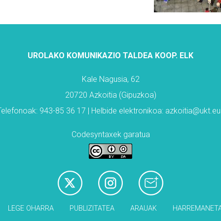
UROLAKO KOMUNIKAZIO TALDEA KOOP. ELK
Kale Nagusia, 62
20720 Azkoitia (Gipuzkoa)
Telefonoak: 943-85 36 17 | Helbide elektronikoa: azkoitia@ukt.eu
Codesyntaxek garatua
LEGE OHARRA
PUBLIZITATEA
ARAUAK
HARREMANET