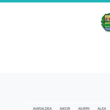
AIARALDEA
AIKOR
AIURRI
ALEA