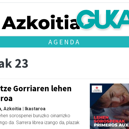
AGENDA
ak 23
tze Gorriaren lehen
aroa
 Azkoitia | Ikastaroa
lehen sorospenei buruzko oinarrizko
ngo da. Sarrera librea izango da, plazak