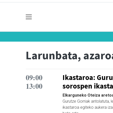
Larunbata, azaro
09:00
Ikastaroa: Guru
13:00
sorospen ikast
Elkarguneko Oteiza aretoa,
Gurutze Gorriak antolatuta, 
ikastaroa egiteko aukera iza