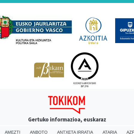
Babesleak
Gertuko informazioa, euskaraz
AMEZTI
ANBOTO
ANTXETA IRRATIA
ATARIA
AZP