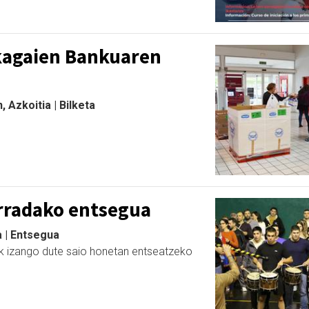
kagaien Bankuaren
Azkoitia | Bilketa
rradako entsegua
a | Entsegua
k izango dute saio honetan entseatzeko