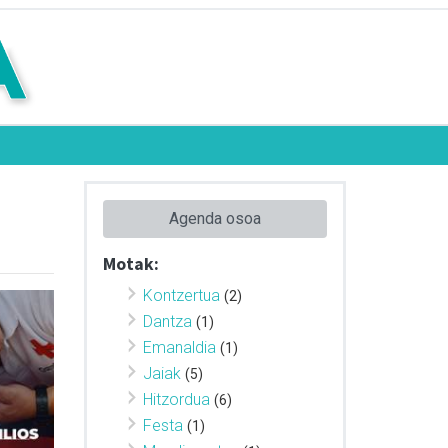
Agenda osoa
Motak:
Kontzertua
(2)
Dantza
(1)
Emanaldia
(1)
Jaiak
(5)
Hitzordua
(6)
Festa
(1)