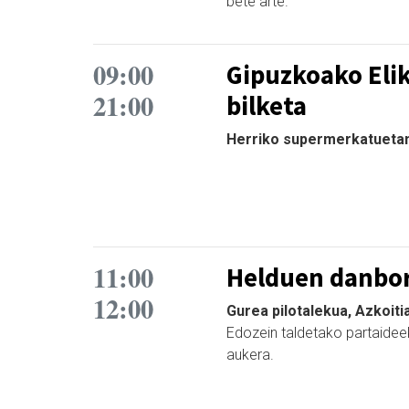
bete arte.
09:00
Gipuzkoako Eli
21:00
bilketa
Herriko supermerkatuetan, 
11:00
Helduen danbo
12:00
Gurea pilotalekua, Azkoiti
Edozein taldetako partaidee
aukera.