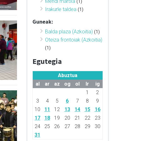
Mendi martxa
(1)
Irakurle taldea
(1)
Guneak:
Balda plaza (Azkoitia)
(1)
Oteiza frontoiak (Azkoitia)
(1)
Egutegia
Abuztua
al
ar
az
og
ol
lr
ig
1
2
3
4
5
6
7
8
9
10
11
12
13
14
15
16
17
18
19
20
21
22
23
24
25
26
27
28
29
30
31