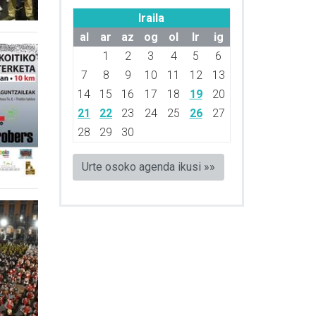
Iraila
al
ar
az
og
ol
lr
ig
1
2
3
4
5
6
7
8
9
10
11
12
13
14
15
16
17
18
19
20
21
22
23
24
25
26
27
28
29
30
Urte osoko agenda ikusi »»