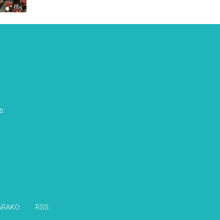
s
ARAKO
RSS