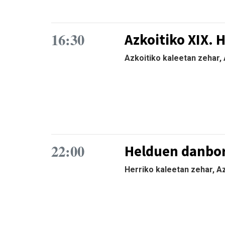
16:30
Azkoitiko XIX. 
Azkoitiko kaleetan zehar, 
22:00
Helduen danbo
Herriko kaleetan zehar, A