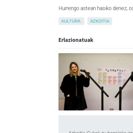
Hurrengo astean hasiko denez, os
KULTURA
AZKOITIA
Erlazionatuak