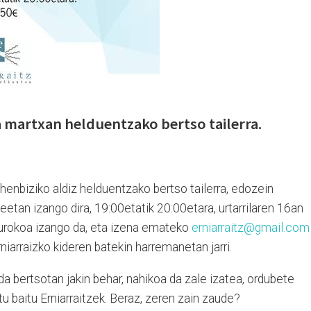
a martxan helduentzako bertso tailerra.
ehenbiziko aldiz helduentzako bertso tailerra, edozein
eetan izango dira, 19:00etatik 20:00etara, urtarrilaren 16an
 eurokoa izango da, eta izena emateko
erniarraitz@gmail.com
niarraizko kideren batekin harremanetan jarri.
da bertsotan jakin behar, nahikoa da zale izatea, ordubete
 baitu Erniarraitzek. Beraz, zeren zain zaude?