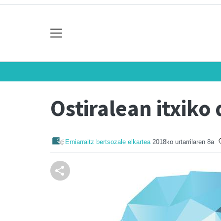
Ostiralean itxiko
Erniarraitz bertsozale elkartea
2018ko urtarrilaren 8a