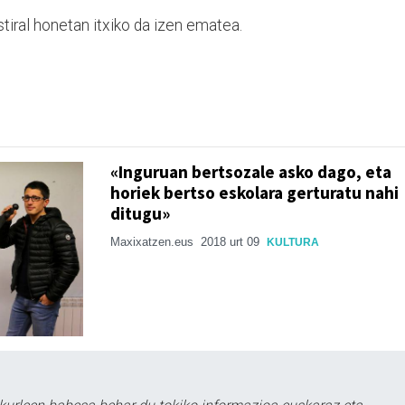
tiral honetan itxiko da izen ematea.
«Inguruan bertsozale asko dago, eta
horiek bertso eskolara gerturatu nahi
ditugu»
Maxixatzen.eus
2018 urt 09
KULTURA