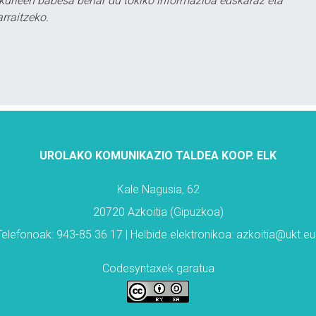
kurleen babesa behar du tokiko informazioa euskaraz eta
rraitzeko.
UROLAKO KOMUNIKAZIO TALDEA KOOP. ELK
Kale Nagusia, 62
20720 Azkoitia (Gipuzkoa)
Telefonoak: 943-85 36 17 | Helbide elektronikoa: azkoitia@ukt.eu
Codesyntaxek garatua