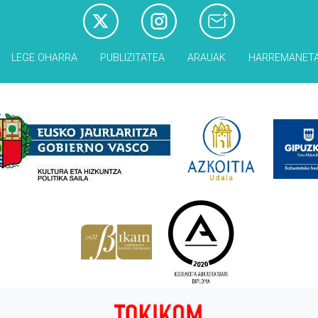
LEGE OHARRA
PUBLIZITATEA
ARAUAK
HARREMANET
Babesleak