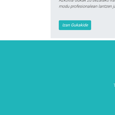
Azkoitia Gukak zu bezalako ira
modu profesionalean lantzen ja
Izan Gukakide