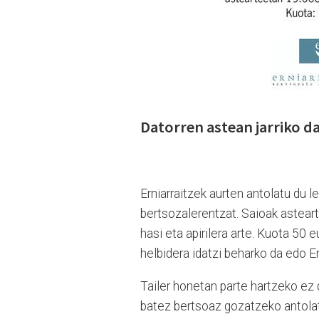
Datorren astean jarriko d
Erniarraitzek aurten antolatu du l
bertsozalerentzat. Saioak asteart
hasi eta apirilera arte. Kuota 50
helbidera idatzi beharko da edo Er
Tailer honetan parte hartzeko ez 
batez bertsoaz gozatzeko antolatu