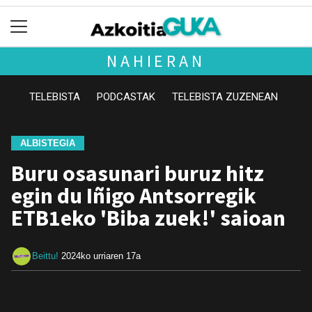
NAHIERAN
TELEBISTA
PODCASTAK
TELEBISTA ZUZENEAN
ALBISTEGIA
Buru osasunari buruz hitz
egin du Iñigo Antsorregik
ETB1eko 'Biba zuek!' saioan
Beittu!
2024ko urriaren 17a