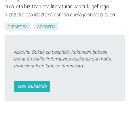
hura, eta bizitzan eta literaturan kapitulu gehiago
bizitzeko eta idazteko asmoa duela jakinarazi zuen.
GIZARTEA
AZKOITIA
Azkoitia Gukak zu bezalako irakurleen babesa
behar du tokiko informazioa euskaraz eta modu
profesionalean lantzen jarraitzeko.
Izan Gukakide