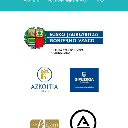
ARAUAK
HARREMANETARAKO
RSS
Babesleak