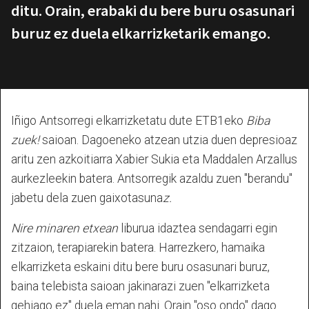
ditu. Orain, erabaki du bere buru osasunari
buruz ez duela elkarrizketarik emango.
Iñigo Antsorregi elkarrizketatu dute ETB1eko
Biba
zuek!
saioan. Dagoeneko atzean utzia duen depresioaz
aritu zen azkoitiarra Xabier Sukia eta Maddalen Arzallus
aurkezleekin batera. Antsorregik azaldu zuen "berandu"
jabetu dela zuen gaixotasuna
z.
Nire minaren etxean
liburua idaztea sendagarri egin
zitzaion, terapiarekin batera. Harrezkero, hamaika
elkarrizketa eskaini ditu bere buru osasunari buruz,
baina telebista saioan jakinarazi zuen "elkarrizketa
gehiago ez" duela eman nahi. Orain "oso ondo" dago