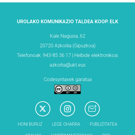
UROLAKO KOMUNIKAZIO TALDEA KOOP. ELK
Kale Nagusia, 62
20720 Azkoitia (Gipuzkoa)
Telefonoak: 943-85 36 17 | Helbide elektronikoa:
azkoitia@ukt.eus
Codesyntaxek garatua
HONI BURUZ
LEGE OHARRA
PUBLIZITATEA