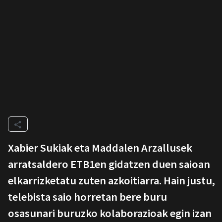
Xabier Sukiak eta Maddalen Arzallusek
arratsaldero ETB1en gidatzen duen saioan
elkarrizketatu zuten azkoitiarra. Hain justu,
telebista saio horretan bere buru
osasunari buruzko kolaborazioak egin izan