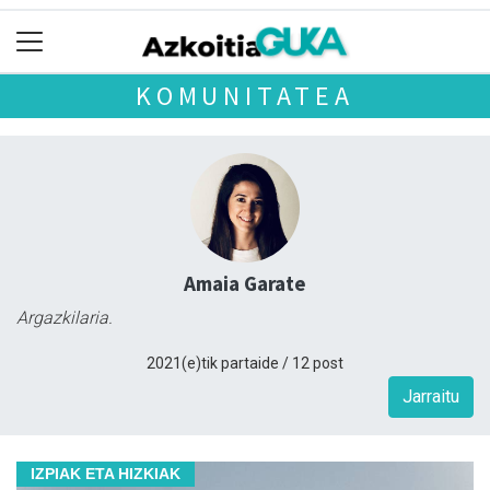
KOMUNITATEA
Amaia Garate
Argazkilaria.
2021(e)tik partaide / 12 post
Jarraitu
IZPIAK ETA HIZKIAK