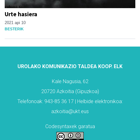
Urte hasiera
2021 api 10
BESTERIK
UROLAKO KOMUNIKAZIO TALDEA KOOP. ELK
Kale Nagusia, 62
20720 Azkoitia (Gipuzkoa)
Telefonoak: 943-85 36 17 | Helbide elektronikoa:
azkoitia@ukt.eus
Codesyntaxek garatua