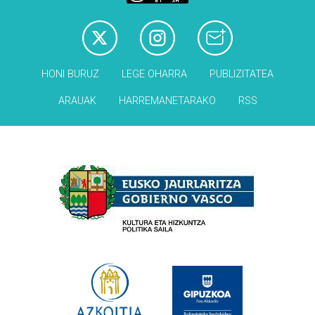
HONI BURUZ
LEGE OHARRA
PUBLIZITATEA
ARAUAK
HARREMANETARAKO
RSS
Babesleak