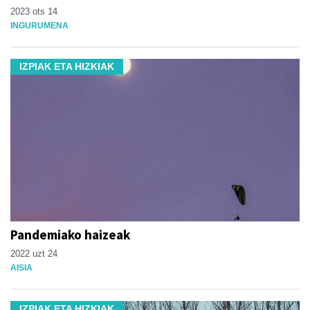
2023 ots 14
INGURUMENA
IZPIAK ETA HIZKIAK
Pandemiako haizeak
2022 uzt 24
AISIA
IZPIAK ETA HIZKIAK