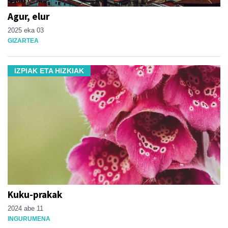
Agur, elur
2025 eka 03
GIZARTEA
IZPIAK ETA HIZKIAK
Kuku-prakak
2024 abe 11
INGURUMENA