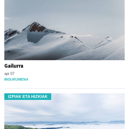
Gailurra
api 07
INGURUMENA
IZPIAK ETA HIZKIAK