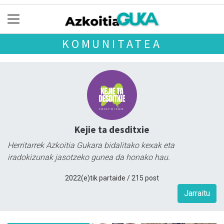
KOMUNITATEA
Kejie ta desditxie
Herritarrek Azkoitia Gukara bidalitako kexak eta
iradokizunak jasotzeko gunea da honako hau.
2022(e)tik partaide / 215 post
Jarraitu