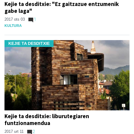
Kejie ta desditxie: "Ez gaitzazue entzumenik
gabe laga"
2017 ots 03
1
KULTURA
KEJIE TA DESDITXIE
Kejie ta desditxie: liburutegiaren
funtzionamendua
2017 urt 11
2