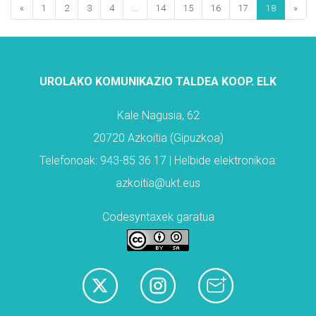
«
1
2
3
4
...
14
15
16
17
18
»
UROLAKO KOMUNIKAZIO TALDEA KOOP. ELK
Kale Nagusia, 62
20720 Azkoitia (Gipuzkoa)
Telefonoak: 943-85 36 17 | Helbide elektronikoa:
azkoitia@ukt.eus
Codesyntaxek garatua