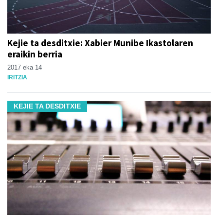
Kejie ta desditxie: Xabier Munibe Ikastolaren
eraikin berria
2017 eka 14
IRITZIA
KEJIE TA DESDITXIE