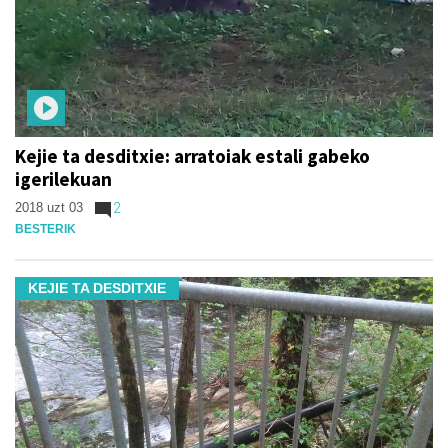
Kejie ta desditxie: arratoiak estali gabeko
igerilekuan
2018 uzt 03
2
BESTERIK
KEJIE TA DESDITXIE