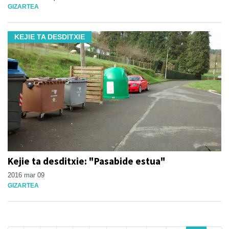
GIZARTEA
KEJIE TA DESDITXIE
Kejie ta desditxie: "Pasabide estua"
2016 mar 09
GIZARTEA