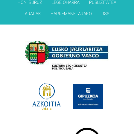
HONI BURUZ
LEGE OHARRA
PUBLIZITATEA
ARAUAK
HARREMANETARAKO
RSS
Babesleak