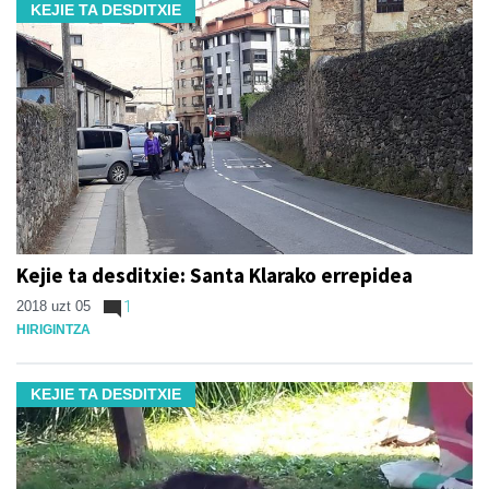
KEJIE TA DESDITXIE
Kejie ta desditxie: Santa Klarako errepidea
2018 uzt 05
1
HIRIGINTZA
KEJIE TA DESDITXIE