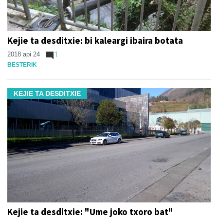
Kejie ta desditxie: bi kaleargi ibaira botata
2018 api 24
1
BESTERIK
KEJIE TA DESDITXIE
Kejie ta desditxie: "Ume joko txoro bat"