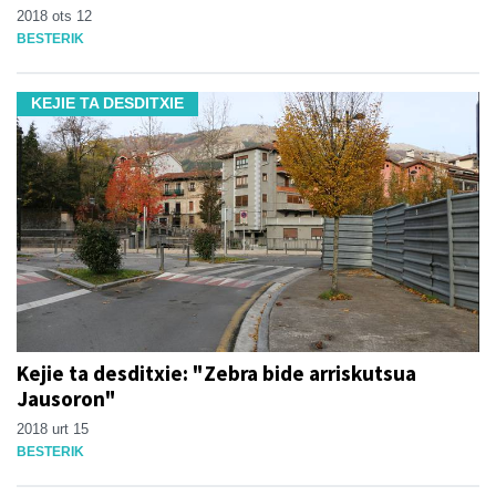
2018 ots 12
BESTERIK
KEJIE TA DESDITXIE
Kejie ta desditxie: "Zebra bide arriskutsua
Jausoron"
2018 urt 15
BESTERIK