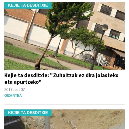
KEJIE TA DESDITXIE
Kejie ta desditxie: "Zuhaitzak ez dira jolasteko
eta apurtzeko"
2017 aza 07
GIZARTEA
KEJIE TA DESDITXIE