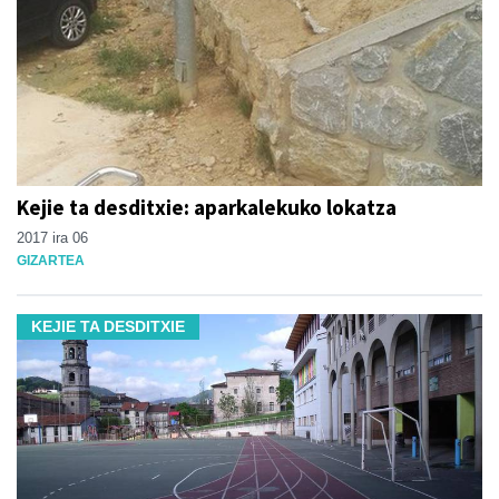
Kejie ta desditxie: aparkalekuko lokatza
2017 ira 06
GIZARTEA
KEJIE TA DESDITXIE