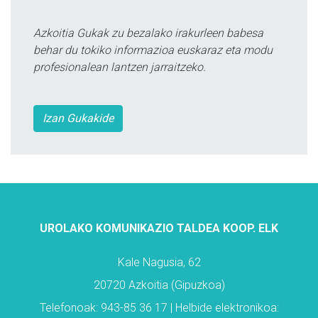
Azkoitia Gukak zu bezalako irakurleen babesa
behar du tokiko informazioa euskaraz eta modu
profesionalean lantzen jarraitzeko.
Izan Gukakide
UROLAKO KOMUNIKAZIO TALDEA KOOP. ELK
Kale Nagusia, 62
20720 Azkoitia (Gipuzkoa)
Telefonoak: 943-85 36 17 | Helbide elektronikoa: