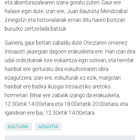
eta abenturazalearen izana goratu zuten. Gaur ere
halaxe egin dute; izan ere, Juan Bautista Mendizabal
zinegotzi eta historialariak eman ditu haren bizitzari
buruzko zertzelada batzuk.
Gainera, gaur bertan zabaldu dute Oteizaren omenez
Intsausti jauregian dagoen erakusketa ere. Han izan dira
udal ordezkariak lore eskaintza egin ostean, eta herritar
hainbat ere gerturatu dira eskultorearen obra
ezagutzera; izan ere, eskulturak ez ezik, margolan
hainbat ere badira ikusgai Intsaustiko aretoko
hormetan. Bihar ere zabalik izango da erakusketa,
12:30etik 14:00etara eta 18:00etatik 20:00etara, eta
igandean ere bai, 12:30etik 14:00etara.
KULTURA
AZKOITIA