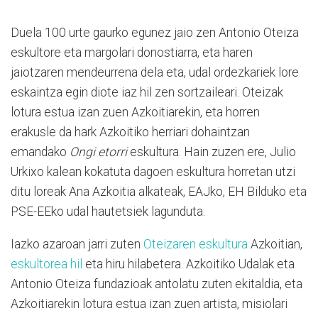
Duela 100 urte gaurko egunez jaio zen Antonio Oteiza
eskultore eta margolari donostiarra, eta haren
jaiotzaren mendeurrena dela eta, udal ordezkariek lore
eskaintza egin diote iaz hil zen sortzaileari. Oteizak
lotura estua izan zuen Azkoitiarekin, eta horren
erakusle da hark Azkoitiko herriari dohaintzan
emandako
Ongi etorri
eskultura. Hain zuzen ere, Julio
Urkixo kalean kokatuta dagoen eskultura horretan utzi
ditu loreak Ana Azkoitia alkateak, EAJko, EH Bilduko eta
PSE-EEko udal hautetsiek lagunduta.
Iazko azaroan jarri zuten
Oteizaren eskultura
Azkoitian,
eskultorea hil
eta hiru hilabetera. Azkoitiko Udalak eta
Antonio Oteiza fundazioak antolatu zuten ekitaldia, eta
Azkoitiarekin lotura estua izan zuen artista, misiolari