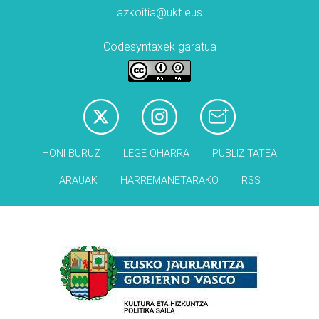
azkoitia@ukt.eus
Codesyntaxek garatua
HONI BURUZ
LEGE OHARRA
PUBLIZITATEA
ARAUAK
HARREMANETARAKO
RSS
Babesleak