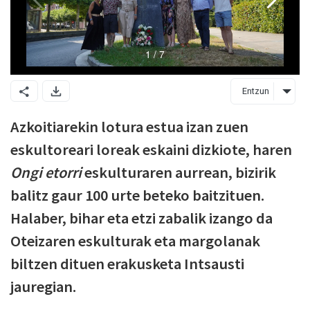
Entzun
Azkoitiarekin lotura estua izan zuen
eskultoreari loreak eskaini dizkiote, haren
Ongi etorri
eskulturaren aurrean, bizirik
balitz gaur 100 urte beteko baitzituen.
Halaber, bihar eta etzi zabalik izango da
Oteizaren eskulturak eta margolanak
biltzen dituen erakusketa Intsausti
jauregian.