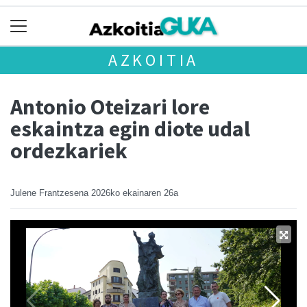
AZKOITIA
Antonio Oteizari lore
eskaintza egin diote udal
ordezkariek
Julene Frantzesena
2026ko ekainaren 26a