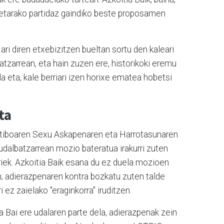
ketarako partidaz gaindiko beste proposamen
ari diren etxebizitzen bueltan sortu den kaleari
batzarrean, eta hain zuzen ere, historikoki eremu
la eta, kale berriari izen horixe ematea hobetsi
ta
ktiboaren Sexu Askapenaren eta Harrotasunaren
dalbatzarrean mozio bateratua irakurri zuten
iek. Azkoitia Baik esana du ez duela mozioen
n; adierazpenaren kontra bozkatu zuten talde
 ez zaielako "eraginkorra" iruditzen.
a Bai ere udalaren parte dela, adierazpenak zein