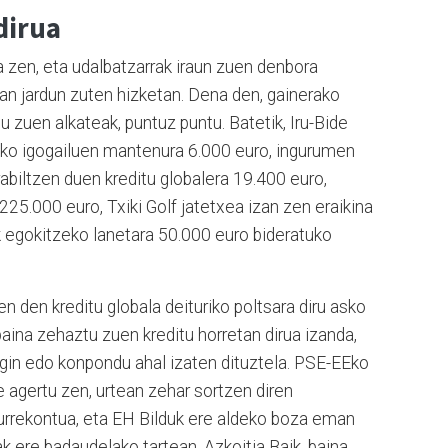
dirua
a zen, eta udalbatzarrak iraun zuen denbora
an jardun zuten hizketan. Dena den, gainerako
u zuen alkateak, puntuz puntu. Batetik, Iru-Bide
eko igogailuen mantenura 6.000 euro, ingurumen
abiltzen duen kreditu globalera 19.400 euro,
 225.000 euro, Txiki Golf jatetxea izan zen eraikina
k egokitzeko lanetara 50.000 euro bideratuko
 den kreditu globala deituriko poltsara diru asko
baina zehaztu zuen kreditu horretan dirua izanda,
gin edo konpondu ahal izaten dituztela. PSE-EEko
e agertu zen, urtean zehar sortzen diren
aurrekontua, eta EH Bilduk ere aldeko boza eman
 ere badaudelako tartean. Azkoitia Baik, baina,