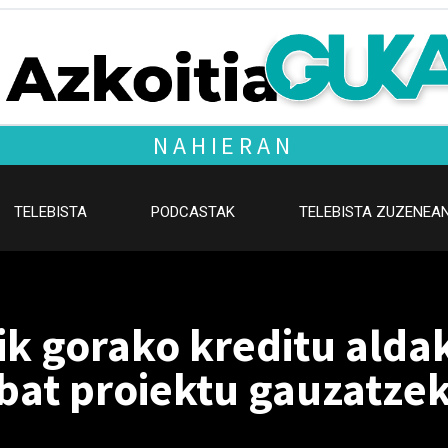
NAHIERAN
TELEBISTA
PODCASTAK
TELEBISTA ZUZENEA
tik gorako kreditu alda
bat proiektu gauzatze