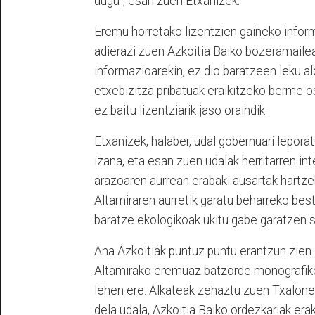
dugu", esan zuen Etxanizek.
Eremu horretako lizentzien gaineko infor
adierazi zuen Azkoitia Baiko bozeramaileak
informazioarekin, ez dio baratzeen leku al
etxebizitza pribatuak eraikitzeko berme o
ez baitu lizentziarik jaso oraindik.
Etxanizek, halaber, udal gobernuari lepora
izana, eta esan zuen udalak herritarren in
arazoaren aurrean erabaki ausartak hartzek
Altamiraren aurretik garatu beharreko bes
baratze ekologikoak ukitu gabe garatzen s
Ana Azkoitiak puntuz puntu erantzun zien
Altamirako eremuaz batzorde monografiko 
lehen ere. Alkateak zehaztu zuen Txalone
dela udala, Azkoitia Baiko ordezkariak era