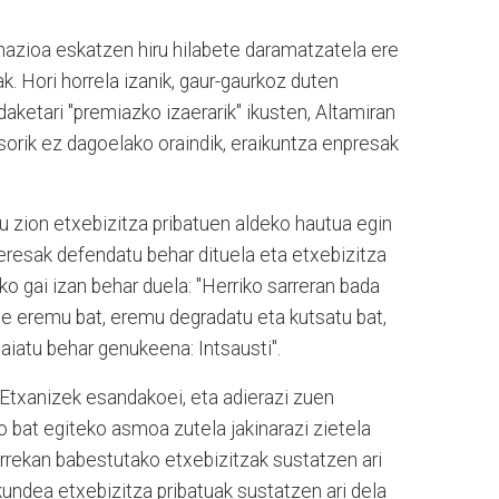
mazioa eskatzen hiru hilabete daramatzatela ere
. Hori horrela izanik, gaur-gaurkoz duten
daketari "premiazko izaerarik" ikusten, Altamiran
sorik ez dagoelako oraindik, eraikuntza enpresak
tu zion etxebizitza pribatuen aldeko hautua egin
teresak defendatu behar dituela eta etxebizitza
o gai izan behar duela: "Herriko sarreran bada
te eremu bat, eremu degradatu eta kutsatu bat,
aiatu behar genukeena: Intsausti".
 Etxanizek esandakoei, eta adierazi zuen
bat egiteko asmoa zutela jakinarazi zietela
rrekan babestutako etxebizitzak sustatzen ari
kundea etxebizitza pribatuak sustatzen ari dela