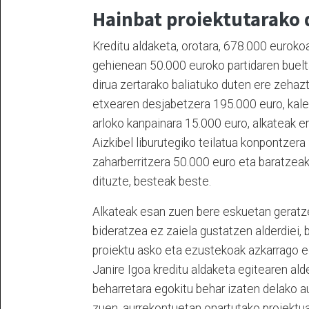
Hainbat proiektutarako 
Kreditu aldaketa, orotara, 678.000 euroko
gehienean 50.000 euroko partidaren buelt
dirua zertarako baliatuko duten ere zehazt
etxearen desjabetzera 195.000 euro, kal
arloko kanpainara 15.000 euro, alkateak er
Aizkibel liburutegiko teilatua konpontzera
zaharberritzera 50.000 euro eta baratzea
dituzte, besteak beste.
Alkateak esan zuen bere eskuetan geratzen
bideratzea ez zaiela gustatzen alderdiei, 
proiektu asko eta ezustekoak azkarrago e
Janire Igoa kreditu aldaketa egitearen ald
beharretara egokitu behar izaten delako 
zuen, aurrekontuetan onartutako proiektuak