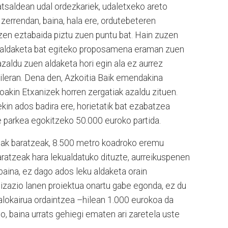
atsaldean udal ordezkariek, udaletxeko areto
 zerrendan, baina, hala ere, ordutebeteren
n zen eztabaida piztu zuen puntu bat. Hain zuzen
tu aldaketa bat egiteko proposamena eraman zuen
azaldu zuen aldaketa hori egin ala ez aurrez
ileran. Dena den, Azkoitia Baik emendakina
Joakin Etxanizek horren zergatiak azaldu zituen.
kin ados badira ere, horietatik bat ezabatzea
 parkea egokitzeko 50.000 euroko partida.
alak baratzeak, 8.500 metro koadroko eremu
aratzeak hara lekualdatuko dituzte, aurreikuspenen
 baina, ez dago ados leku aldaketa orain
nizazio lanen proiektua onartu gabe egonda, ez du
 alokairua ordaintzea –hilean 1.000 eurokoa da
o, baina urrats gehiegi ematen ari zaretela uste