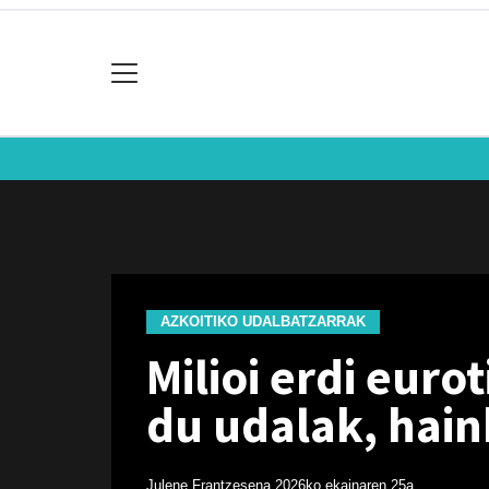
AZKOITIKO UDALBATZARRAK
Milioi erdi euro
du udalak, hain
Julene Frantzesena
2026ko ekainaren 25a