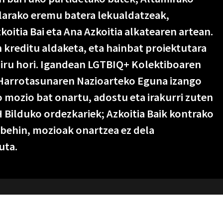
larako eremu batera lekualdatzeak,
koitia Bai eta Ana Azkoitia alkatearen artean.
 kreditu aldaketa, eta hainbat proiektutara
iru hori. Igandean LGTBIQ+ Kolektiboaren
Harrotasunaren Nazioarteko Eguna izango
 mozio bat onartu, adostu eta irakurri zuten
 Bilduko ordezkariek; Azkoitia Baik kontrako
behin, mozioak onartzea ez dela
uta.