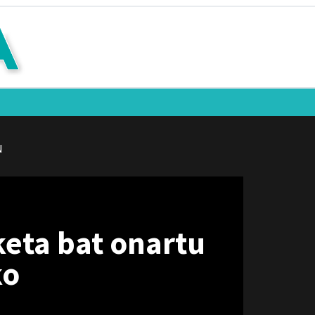
N
keta bat onartu
ko