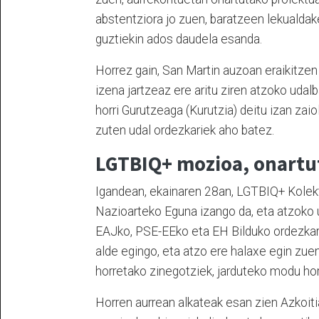
abstentziora jo zuen, baratzeen lekualda
guztiekin ados daudela esanda.
Horrez gain, San Martin auzoan eraikitzen 
izena jartzeaz ere aritu ziren atzoko udal
horri Gurutzeaga (Kurutzia) deitu izan zaio
zuten udal ordezkariek aho batez.
LGTBIQ+ mozioa, onartu
Igandean, ekainaren 28an, LGTBIQ+ Kole
Nazioarteko Eguna izango da, eta atzoko u
EAJko, PSE-EEko eta EH Bilduko ordezkar
alde egingo, eta atzo ere halaxe egin zue
horretako zinegotziek, jarduteko modu hori
Horren aurrean alkateak esan zien Azkoiti