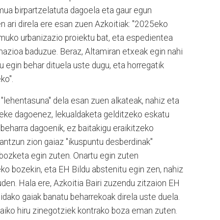
emua birpartzelatuta dagoela eta gaur egun
zen ari direla ere esan zuen Azkoitiak: "2025eko
uko urbanizazio proiektu bat, eta espedientea
ormazioa baduzue. Beraz, Altamiran etxeak egin nahi
 egin behar dituela uste dugu, eta horregatik
eko".
"lehentasuna" dela esan zuen alkateak, nahiz eta
eke dagoenez, lekualdaketa gelditzeko eskatu
 beharra dagoenik, ez baitakigu eraikitzeko
erantzun zion gaiaz "ikuspuntu desberdinak"
 bozketa egin zuten. Onartu egin zuten
 bozekin, eta EH Bildu abstenitu egin zen, nahiz
uden. Hala ere, Azkoitia Bairi zuzendu zitzaion EH
idako gaiak banatu beharrekoak direla uste duela.
 Baiko hiru zinegotziek kontrako boza eman zuten.