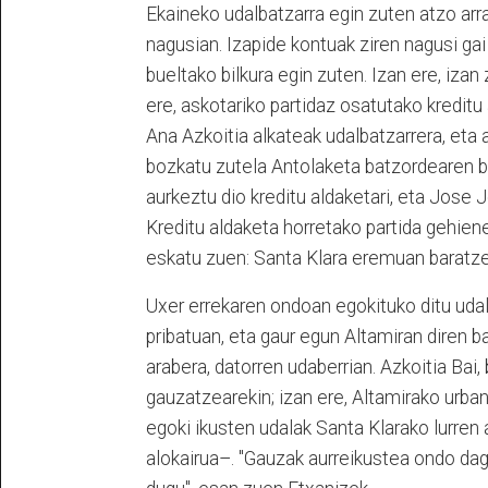
Ekaineko udalbatzarra egin zuten atzo arr
nagusian. Izapide kontuak ziren nagusi gai
bueltako bilkura egin zuten. Izan ere, iza
ere, askotariko partidaz osatutako kredi
Ana Azkoitia alkateak udalbatzarrera, eta 
bozkatu zutela Antolaketa batzordearen b
aurkeztu dio kreditu aldaketari, eta Jose 
Kreditu aldaketa horretako partida gehiene
eskatu zuen: Santa Klara eremuan baratze
Uxer errekaren ondoan egokituko ditu ud
pribatuan, eta gaur egun Altamiran diren b
arabera, datorren udaberrian. Azkoitia Bai,
gauzatzearekin; izan ere, Altamirako urba
egoki ikusten udalak Santa Klarako lurren
alokairua–. "Gauzak aurreikustea ondo dag