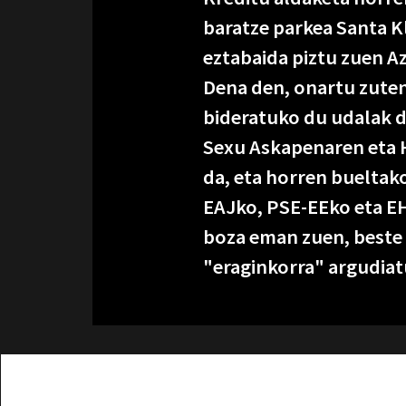
baratze parkea Santa K
eztabaida piztu zuen Az
Dena den, onartu zuten
bideratuko du udalak d
Sexu Askapenaren eta 
da, eta horren bueltako
EAJko, PSE-EEko eta EH
boza eman zuen, beste 
"eraginkorra" argudiat