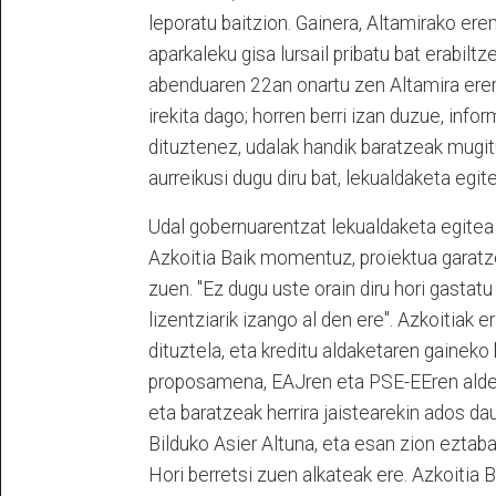
leporatu baitzion. Gainera, Altamirako er
aparkaleku gisa lursail pribatu bat erabilt
abenduaren 22an onartu zen Altamira erem
irekita dago; horren berri izan duzue, inf
dituztenez, udalak handik baratzeak mugitu
aurreikusi dugu diru bat, lekualdaketa egit
Udal gobernuarentzat lekualdaketa egitea 
Azkoitia Baik momentuz, proiektua garatz
zuen. "Ez dugu uste orain diru hori gastatu
lizentziarik izango al den ere". Azkoitiak 
dituztela, eta kreditu aldaketaren gaineko
proposamena, EAJren eta PSE-EEren aldeko
eta baratzeak herrira jaistearekin ados da
Bilduko Asier Altuna, eta esan zion eztaba
Hori berretsi zuen alkateak ere. Azkoitia