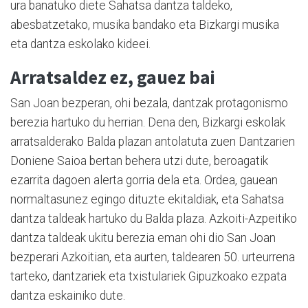
ura banatuko diete Sahatsa dantza taldeko,
abesbatzetako, musika bandako eta Bizkargi musika
eta dantza eskolako kideei.
Arratsaldez ez, gauez bai
San Joan bezperan, ohi bezala, dantzak protagonismo
berezia hartuko du herrian. Dena den, Bizkargi eskolak
arratsalderako Balda plazan antolatuta zuen Dantzarien
Doniene Saioa bertan behera utzi dute, beroagatik
ezarrita dagoen alerta gorria dela eta. Ordea, gauean
normaltasunez egingo dituzte ekitaldiak, eta Sahatsa
dantza taldeak hartuko du Balda plaza. Azkoiti-Azpeitiko
dantza taldeak ukitu berezia eman ohi dio San Joan
bezperari Azkoitian, eta aurten, taldearen 50. urteurrena
tarteko, dantzariek eta txistulariek Gipuzkoako ezpata
dantza eskainiko dute.