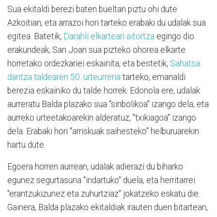
Sua ekitaldi berezi baten bueltan piztu ohi dute
Azkoitian, eta arrazoi hori tarteko erabaki du udalak sua
egitea. Batetik,
Darahli elkarteari aitortza
egingo dio
erakundeak, San Joan sua pizteko ohorea elkarte
horretako ordezkariei eskainita, eta bestetik,
Sahatsa
dantza taldearen 50. urteurrena
tarteko, emanaldi
berezia eskainiko du talde horrek. Edonola ere, udalak
aurreratu Balda plazako sua "sinbolikoa" izango dela, eta
aurreko urteetakoarekin alderatuz, "txikiagoa" izango
dela. Erabaki hori "arriskuak saihesteko" helburuarekin
hartu dute.
Egoera horren aurrean, udalak adierazi du biharko
egunez segurtasuna "indartuko" duela, eta herritarrei
"erantzukizunez eta zuhurtziaz" jokatzeko eskatu die.
Gainera, Balda plazako ekitaldiak irauten duen bitartean,