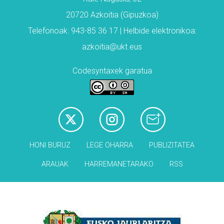
20720 Azkoitia (Gipuzkoa)
Telefonoak: 943-85 36 17 | Helbide elektronikoa:
azkoitia@ukt.eus
Codesyntaxek garatua
HONI BURUZ
LEGE OHARRA
PUBLIZITATEA
ARAUAK
HARREMANETARAKO
RSS
Babesleak