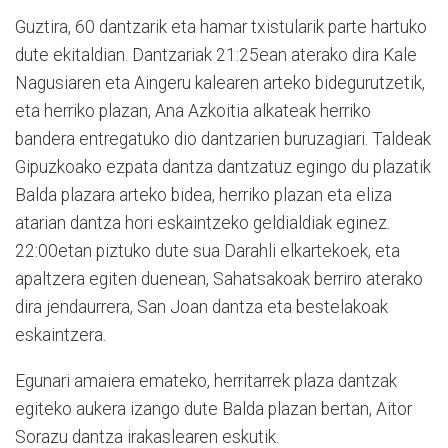
Guztira, 60 dantzarik eta hamar txistularik parte hartuko
dute ekitaldian. Dantzariak 21:25ean aterako dira Kale
Nagusiaren eta Aingeru kalearen arteko bidegurutzetik,
eta herriko plazan, Ana Azkoitia alkateak herriko
bandera entregatuko dio dantzarien buruzagiari. Taldeak
Gipuzkoako ezpata dantza dantzatuz egingo du plazatik
Balda plazara arteko bidea, herriko plazan eta eliza
atarian dantza hori eskaintzeko geldialdiak eginez.
22:00etan piztuko dute sua Darahli elkartekoek, eta
apaltzera egiten duenean, Sahatsakoak berriro aterako
dira jendaurrera, San Joan dantza eta bestelakoak
eskaintzera.
Egunari amaiera emateko, herritarrek plaza dantzak
egiteko aukera izango dute Balda plazan bertan, Aitor
Sorazu dantza irakaslearen eskutik.