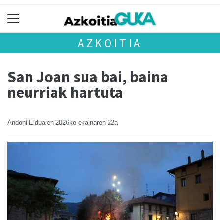
AZKOITIA
San Joan sua bai, baina
neurriak hartuta
Andoni Elduaien
2026ko ekainaren 22a