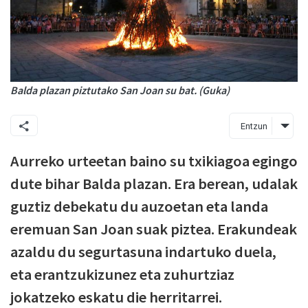
Balda plazan piztutako San Joan su bat. (Guka)
Entzun
Aurreko urteetan baino su txikiagoa egingo
dute bihar Balda plazan. Era berean, udalak
guztiz debekatu du auzoetan eta landa
eremuan San Joan suak piztea. Erakundeak
azaldu du segurtasuna indartuko duela,
eta erantzukizunez eta zuhurtziaz
jokatzeko eskatu die herritarrei.