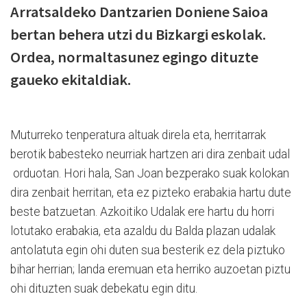
Arratsaldeko Dantzarien Doniene Saioa
bertan behera utzi du Bizkargi eskolak.
Ordea, normaltasunez egingo dituzte
gaueko ekitaldiak.
Muturreko tenperatura altuak direla eta, herritarrak
berotik babesteko neurriak hartzen ari dira zenbait udal
orduotan. Hori hala, San Joan bezperako suak kolokan
dira zenbait herritan, eta ez pizteko erabakia hartu dute
beste batzuetan. Azkoitiko Udalak ere hartu du horri
lotutako erabakia, eta azaldu du Balda plazan udalak
antolatuta egin ohi duten sua besterik ez dela piztuko
bihar herrian; landa eremuan eta herriko auzoetan piztu
ohi dituzten suak debekatu egin ditu.