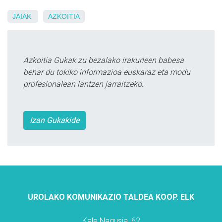
JAIAK
AZKOITIA
Azkoitia Gukak zu bezalako irakurleen babesa
behar du tokiko informazioa euskaraz eta modu
profesionalean lantzen jarraitzeko.
Izan Gukakide
UROLAKO KOMUNIKAZIO TALDEA KOOP. ELK
Kale Nagusia, 62