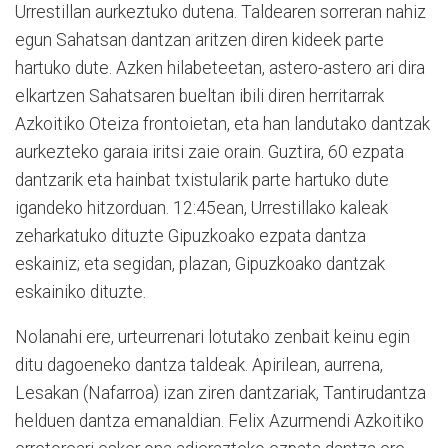
Urrestillan aurkeztuko dutena. Taldearen sorreran nahiz
egun Sahatsan dantzan aritzen diren kideek parte
hartuko dute. Azken hilabeteetan, astero-astero ari dira
elkartzen Sahatsaren bueltan ibili diren herritarrak
Azkoitiko Oteiza frontoietan, eta han landutako dantzak
aurkezteko garaia iritsi zaie orain. Guztira, 60 ezpata
dantzarik eta hainbat txistularik parte hartuko dute
igandeko hitzorduan. 12:45ean, Urrestillako kaleak
zeharkatuko dituzte Gipuzkoako ezpata dantza
eskainiz; eta segidan, plazan, Gipuzkoako dantzak
eskainiko dituzte.
Nolanahi ere, urteurrenari lotutako zenbait keinu egin
ditu dagoeneko dantza taldeak. Apirilean, aurrena,
Lesakan (Nafarroa) izan ziren dantzariak, Tantirudantza
helduen dantza emanaldian. Felix Azurmendi Azkoitiko