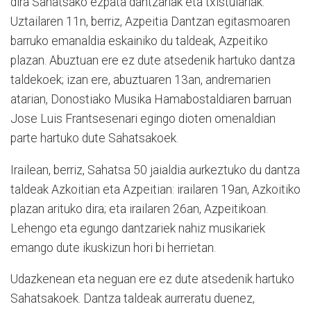
dira Sahatsako ezpata dantzariak eta txistulariak.
Uztailaren 11n, berriz, Azpeitia Dantzan egitasmoaren
barruko emanaldia eskainiko du taldeak, Azpeitiko
plazan. Abuztuan ere ez dute atsedenik hartuko dantza
taldekoek; izan ere, abuztuaren 13an, andremarien
atarian, Donostiako Musika Hamabostaldiaren barruan
Jose Luis Frantsesenari egingo dioten omenaldian
parte hartuko dute Sahatsakoek.
Irailean, berriz, Sahatsa 50 jaialdia aurkeztuko du dantza
taldeak Azkoitian eta Azpeitian: irailaren 19an, Azkoitiko
plazan arituko dira; eta irailaren 26an, Azpeitikoan.
Lehengo eta egungo dantzariek nahiz musikariek
emango dute ikuskizun hori bi herrietan.
Udazkenean eta neguan ere ez dute atsedenik hartuko
Sahatsakoek. Dantza taldeak aurreratu duenez,