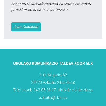
behar du tokiko informazioa euskaraz eta modu
profesionalean lantzen jarraitzeko.
Izan Gukakide
UROLAKO KOMUNIKAZIO TALDEA KOOP. ELK
Kale Nagusia, 62
20720 Azkoitia (Gipuzkoa)
Telefonoak: 943-85 36 17 | Helbide elektronikoa:
azkoitia@ukt.eus