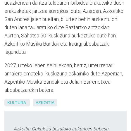
udazkenean dantza taldearen ibilbidea erakutsiko duen
erakusketak jartzea aurreikusi dute. Azaroan, Azkoitiko
San Andres jaien bueltan, bi urtez behin aurkeztu ohi
duten lana taularatuko dute Baztartxo antzokian.
Aurten, Sahatsa 50 ikuskizuna aurkeztuko dute han,
Azkoitiko Musika Bandak eta Iraurgi abesbatzak
lagunduta.
2027. urteko lehen seihilekoan, berriz, urteurrenari
amaiera emateko ikuskizuna eskainiko dute Azpeitian,
Azpeitiko Musika Bandak eta Julian Barrenetxea
abesbatzarekin batera.
KULTURA
AZKOITIA
Azkoitia Gukak zu bezalako irakurleen babesa