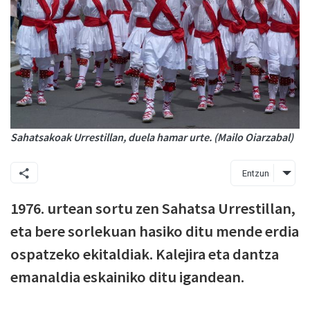
Sahatsakoak Urrestillan, duela hamar urte. (Mailo Oiarzabal)
Entzun
1976. urtean sortu zen Sahatsa Urrestillan,
eta bere sorlekuan hasiko ditu mende erdia
ospatzeko ekitaldiak. Kalejira eta dantza
emanaldia eskainiko ditu igandean.