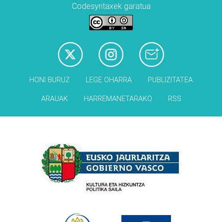
Codesyntaxek garatua
HONI BURUZ
LEGE OHARRA
PUBLIZITATEA
ARAUAK
HARREMANETARAKO
RSS
Babesleak