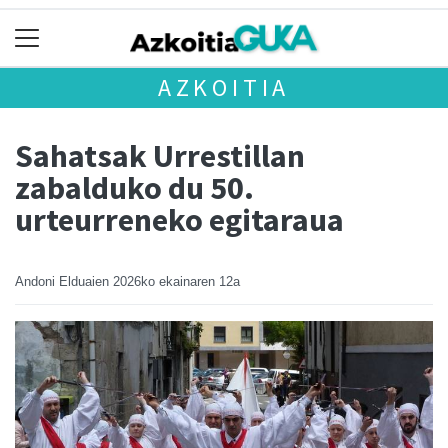
AZKOITIA
Sahatsak Urrestillan
zabalduko du 50.
urteurreneko egitaraua
Andoni Elduaien
2026ko ekainaren 12a