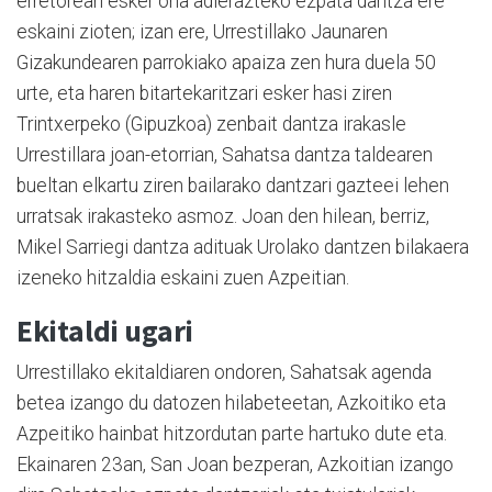
erretoreari esker ona adierazteko ezpata dantza ere
eskaini zioten; izan ere, Urrestillako Jaunaren
Gizakundearen parrokiako apaiza zen hura duela 50
urte, eta haren bitartekaritzari esker hasi ziren
Trintxerpeko (Gipuzkoa) zenbait dantza irakasle
Urrestillara joan-etorrian, Sahatsa dantza taldearen
bueltan elkartu ziren bailarako dantzari gazteei lehen
urratsak irakasteko asmoz. Joan den hilean, berriz,
Mikel Sarriegi dantza adituak Urolako dantzen bilakaera
izeneko hitzaldia eskaini zuen Azpeitian.
Ekitaldi ugari
Urrestillako ekitaldiaren ondoren, Sahatsak agenda
betea izango du datozen hilabeteetan, Azkoitiko eta
Azpeitiko hainbat hitzordutan parte hartuko dute eta.
Ekainaren 23an, San Joan bezperan, Azkoitian izango