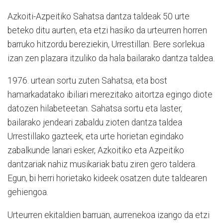
Azkoiti-Azpeitiko Sahatsa dantza taldeak 50 urte
beteko ditu aurten, eta etzi hasiko da urteurren horren
barruko hitzordu bereziekin, Urrestillan. Bere sorlekua
izan zen plazara itzuliko da hala bailarako dantza taldea.
1976. urtean sortu zuten Sahatsa, eta bost
hamarkadatako ibiliari merezitako aitortza egingo diote
datozen hilabeteetan. Sahatsa sortu eta laster,
bailarako jendeari zabaldu zioten dantza taldea
Urrestillako gazteek, eta urte horietan egindako
zabalkunde lanari esker, Azkoitiko eta Azpeitiko
dantzariak nahiz musikariak batu ziren gero taldera.
Egun, bi herri horietako kideek osatzen dute taldearen
gehiengoa.
Urteurren ekitaldien barruan, aurrenekoa izango da etzi