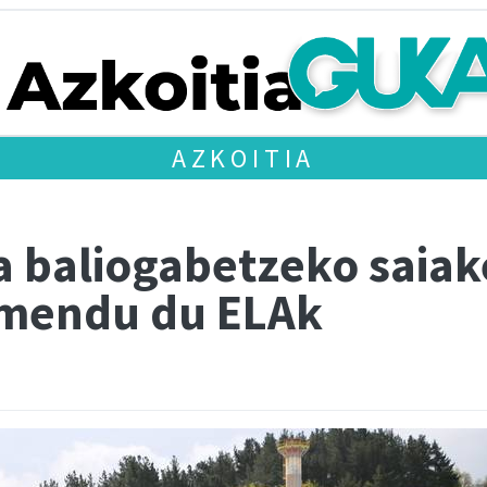
AZKOITIA
a baliogabetzeko saiak
rmendu du ELAk