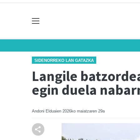
SIDENORREKO LAN GATAZKA
Langile batzorde
egin duela naba
Andoni Elduaien
2026ko maiatzaren 29a