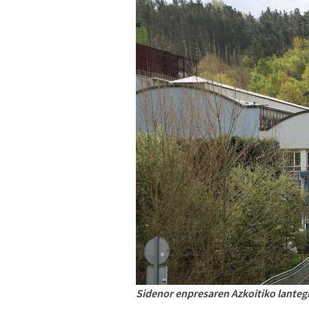
Sidenor enpresaren Azkoitiko lantegi