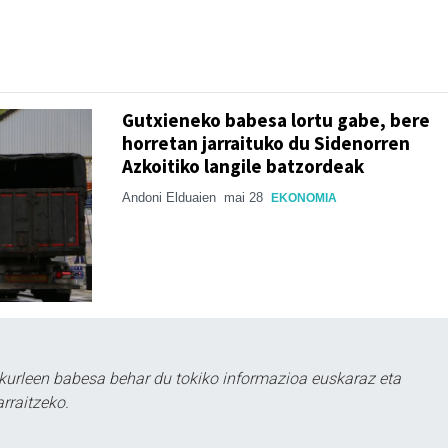
Gutxieneko babesa lortu gabe, bere
horretan jarraituko du Sidenorren
Azkoitiko langile batzordeak
Andoni Elduaien
mai 28
EKONOMIA
kurleen babesa behar du tokiko informazioa euskaraz eta
rraitzeko.