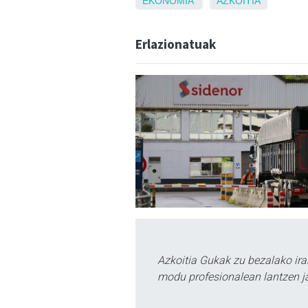
EKONOMIA
AZKOITIA
Erlazionatuak
Azkoitia Gukak zu bezalako ira
modu profesionalean lantzen ja