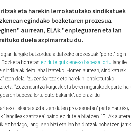
ritzak eta harekin lerrokatutako sindikatuek
azkenean egindako bozketaren prozesua.
eginen" aurrean, ELAk "enpleguaren eta lan
raituko duela azpimarratu du.
egian langile batzordea aldatzeko prozesuak "porrot" egin
k. Bozketa horretan
ez dute gutxieneko babesa lortu
langile
sindikalak deitu ahal izateko. Horren aurrean, sindikatuak
" izan dela, "zuzendaritzak eta harekin lerrokatutako
ozketa. "Zuzendaritza karguak eta beren ingurukoek parte har
oaren babesa lortu dute bakarrik", adierazi du.
arteko liskarra sustatzen duten prozesuetan" parte hartuko,
 "langileak zatitzea" baino ez dutela bilatzen. "ELAk aurrera
ik ez badago, langileen bizi eta lan baldintzak hobetzen jarri