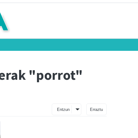
erak "porrot"
Entzun
Erraztu