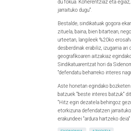
du fokua. Koherentziaz eta egiaz,
jarraituko dugu".
Bestalde, sindikatuak gogora ekarr
zituela, baina, bien bitartean, n
urteetan, langileek %20ko erosah
desberdinak erabiliz, izugarria ar
geografikoaren aitzakiaz egindako
Sindikatuarentzat hori da Sidenor
"defendatu beharreko interes nagu
Aste honetan egindako bozketen 
batzuek "beste interes batzuk" di
"Hitz egin dezatela behingoz gezu
etorkizuna defendatzen jarraituko 
erakundeei "ardura hartzeko deia" 