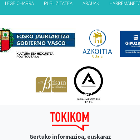
LEGE OHARRA
PUBLIZITATEA
ARAUAK
HARREMANET
Babesleak
Gertuko informazioa, euskaraz