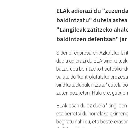
ELAk adierazi du "zuzenda
baldintzatu" dutela aste
"Langileak zatitzeko ahal
baldintzen defentsan" jar
Sidenor enpresaren Azkoitiko lant
duela adierazi du ELA sindikatua
batzordea berritzeko hauteskunde 
salatu du "kontrolatutako prozesua
sindikatuek baldintzatu" dutela b
zuten bozketan. Hala ere, gutxieng
ELAk esan du ez duela "langileen 
eta berretsi du horrelako ekimenek
begiratu nahi du, eta beste erasor