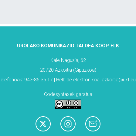
UROLAKO KOMUNIKAZIO TALDEA KOOP. ELK
Kale Nagusia, 62
20720 Azkoitia (Gipuzkoa)
Telefonoak: 943-85 36 17 | Helbide elektronikoa: azkoitia@ukt.eu
Codesyntaxek garatua