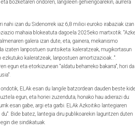
 eta bozketaren ondoren, langileen gehiengoarekin, aurrera
i nahi izan du Sidenorrek iaz 6,8 milioi euroko irabaziak izan
egoziazio mahaia blokeatuta dagoela 2025eko martxotik. "Azk
almenaren galera izan dute, eta, gainera, mekanismo
i da izaten lanpostuen suntsiketa: kaleratzeak, mugikortasun
 ezkutuko kaleratzeak, lanpostuen amortizazioak...".
ren egun eta etorkizunean "aldatu beharreko bakarra", hori da
sia".
ondotik, ELAk esan du langile batzordean dauden beste kid
tuztela egun, eta horiei zuzenduta, honako hau adierazi du:
rrik esan gabe, argi eta garbi. ELAk Azkoitiko lantegiaren
du". Bide batez, lantegia diru publikoarekin laguntzen duten
egin die sindikatuak.