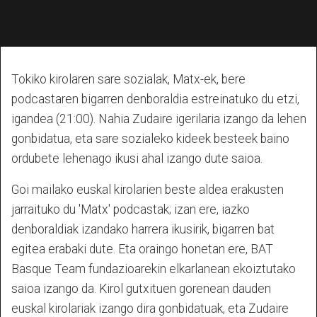
Tokiko kirolaren sare sozialak, Matx-ek, bere
podcastaren bigarren denboraldia
estreinatuko du etzi,
igandea (21:00). Nahia Zudaire igerilaria izango da lehen
gonbidatua, eta sare sozialeko kideek besteek baino
ordubete lehenago ikusi ahal izango dute saioa.
Goi mailako euskal kirolarien beste aldea erakusten
jarraituko du 'Matx' podcastak; izan ere, iazko
denboraldiak izandako harrera ikusirik, bigarren bat
egitea erabaki dute. Eta oraingo honetan ere, BAT
Basque Team fundazioarekin elkarlanean ekoiztutako
saioa izango da.
Kirol gutxituen gorenean dauden
euskal kirolariak izango dira gonbidatuak, eta Zudaire