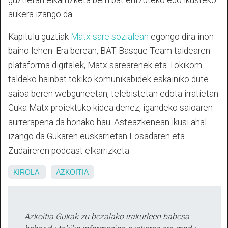
guztietan elkarrizketa berri bat entzuteko edo ikusteko
aukera izango da.
Kapitulu guztiak
Matx
sare sozialean
egongo dira inon
baino lehen. Era berean, BAT Basque Team taldearen
plataforma digitalek, Matx sarearenek eta Tokikom
taldeko hainbat tokiko komunikabidek eskainiko dute
saioa beren webguneetan, telebistetan edota irratietan.
Guka
Matx proiektuko kidea denez, igandeko saioaren
aurrerapena da honako hau.
Asteazkenean ikusi ahal
izango da Gukaren euskarrietan Losadaren eta
Zudaireren podcast elkarrizketa.
KIROLA
AZKOITIA
Azkoitia Gukak zu bezalako irakurleen babesa