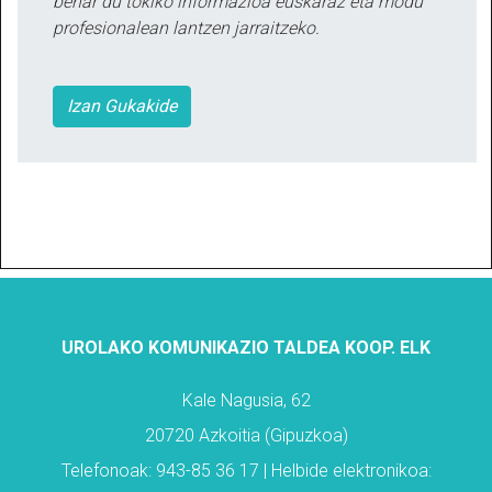
behar du tokiko informazioa euskaraz eta modu
profesionalean lantzen jarraitzeko.
Izan Gukakide
UROLAKO KOMUNIKAZIO TALDEA KOOP. ELK
Kale Nagusia, 62
20720 Azkoitia (Gipuzkoa)
Telefonoak: 943-85 36 17 | Helbide elektronikoa: