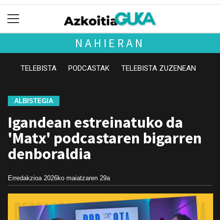
NAHIERAN
TELEBISTA
PODCASTAK
TELEBISTA ZUZENEAN
ALBISTEGIA
Igandean estreinatuko da
'Matx' podcastaren bigarren
denboraldia
Erredakzioa
2026ko maiatzaren 29a