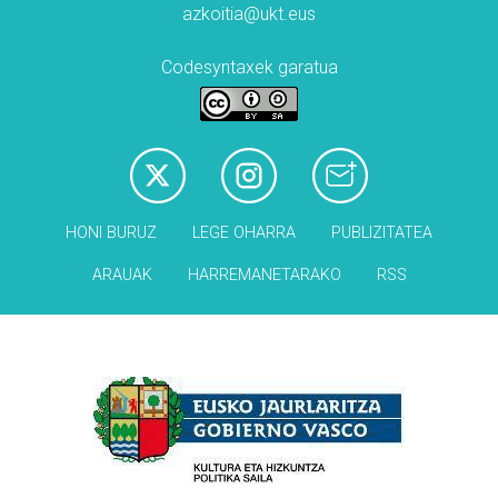
azkoitia@ukt.eus
Codesyntaxek garatua
HONI BURUZ
LEGE OHARRA
PUBLIZITATEA
ARAUAK
HARREMANETARAKO
RSS
Babesleak