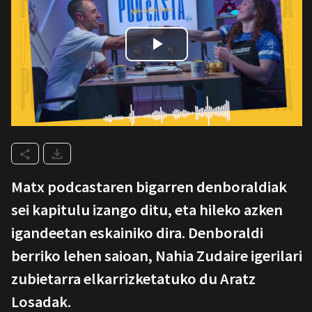
Matx podcastaren bigarren denboraldiak
sei kapitulu izango ditu, eta hileko azken
igandeetan eskainiko dira.
Denboraldi
berriko lehen saioan, Nahia Zudaire igerilari
zubietarra elkarrizketatuko du Aratz
Losadak.