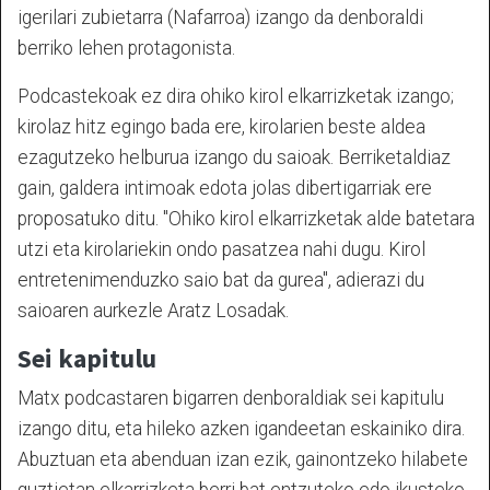
igerilari zubietarra (Nafarroa) izango da denboraldi
berriko lehen protagonista.
Podcastekoak ez dira ohiko kirol elkarrizketak izango;
kirolaz hitz egingo bada ere, kirolarien beste aldea
ezagutzeko helburua izango du saioak. Berriketaldiaz
gain, galdera intimoak edota jolas dibertigarriak ere
proposatuko ditu. "Ohiko kirol elkarrizketak alde batetara
utzi eta kirolariekin ondo pasatzea nahi dugu. Kirol
entretenimenduzko saio bat da gurea",
adierazi du
saioaren aurkezle Aratz Losadak.
Sei kapitulu
Matx podcastaren bigarren denboraldiak sei kapitulu
izango ditu, eta hileko azken igandeetan eskainiko dira.
Abuztuan eta abenduan izan ezik, gainontzeko hilabete