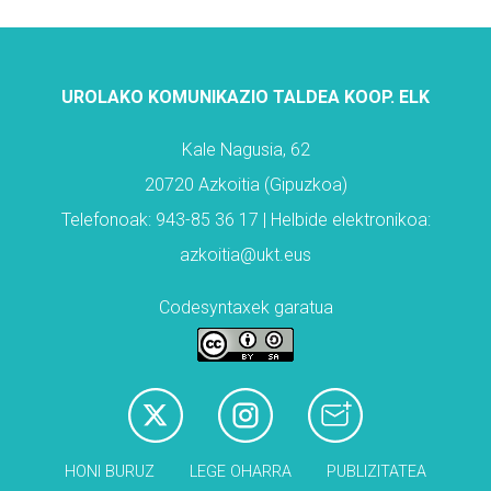
UROLAKO KOMUNIKAZIO TALDEA KOOP. ELK
Kale Nagusia, 62
20720 Azkoitia (Gipuzkoa)
Telefonoak: 943-85 36 17 | Helbide elektronikoa:
azkoitia@ukt.eus
Codesyntaxek garatua
HONI BURUZ
LEGE OHARRA
PUBLIZITATEA