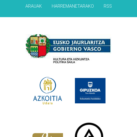
ARAUAK
HARREMANETARAKO
RSS
Babesleak