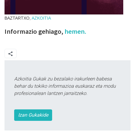
BAZTARTXO,
AZKOITIA
Informazio gehiago,
hemen.
Azkoitia Gukak zu bezalako irakurleen babesa
behar du tokiko informazioa euskaraz eta modu
profesionalean lantzen jarraitzeko.
Izan Gukakide