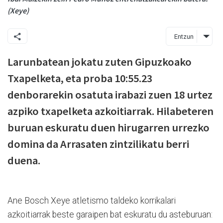
(Xeye)
Entzun
Larunbatean jokatu zuten Gipuzkoako
Txapelketa, eta proba 10:55.23
denborarekin osatuta irabazi zuen 18 urtez
azpiko txapelketa azkoitiarrak. Hilabeteren
buruan eskuratu duen hirugarren urrezko
domina da Arrasaten zintzilikatu berri
duena.
Ane Bosch Xeye atletismo taldeko korrikalari
azkoitiarrak beste garaipen bat eskuratu du asteburuan: