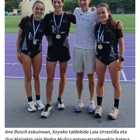
Ane Bosch eskuinean, Xeyeko taldekide Laia Urrestilla eta
Ibai Maizekin zein Pedro Muñoz entrenatzailearekin batera.