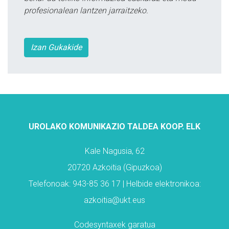
profesionalean lantzen jarraitzeko.
Izan Gukakide
UROLAKO KOMUNIKAZIO TALDEA KOOP. ELK
Kale Nagusia, 62
20720 Azkoitia (Gipuzkoa)
Telefonoak: 943-85 36 17 | Helbide elektronikoa:
azkoitia@ukt.eus
Codesyntaxek garatua