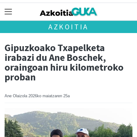
AZKOITIA
Gipuzkoako Txapelketa
irabazi du Ane Boschek,
oraingoan hiru kilometroko
proban
Ane Olaizola
2026ko maiatzaren 25a