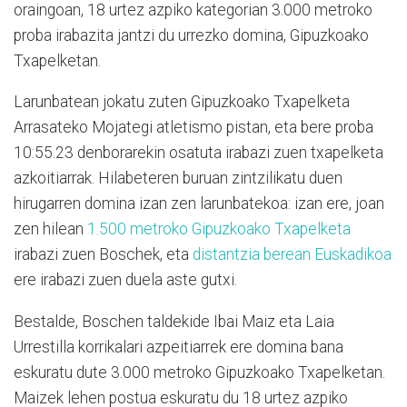
oraingoan, 18 urtez azpiko kategorian 3.000 metroko
proba irabazita jantzi du urrezko domina, Gipuzkoako
Txapelketan.
Larunbatean jokatu zuten Gipuzkoako Txapelketa
Arrasateko Mojategi atletismo pistan, eta bere proba
10:55.23 denborarekin osatuta irabazi zuen txapelketa
azkoitiarrak. Hilabeteren buruan zintzilikatu duen
hirugarren domina izan zen larunbatekoa: izan ere, joan
zen hilean
1.500 metroko Gipuzkoako Txapelketa
irabazi zuen Boschek, eta
distantzia berean Euskadikoa
ere irabazi zuen duela aste gutxi.
Bestalde, Boschen taldekide Ibai Maiz eta Laia
Urrestilla korrikalari azpeitiarrek ere domina bana
eskuratu dute 3.000 metroko Gipuzkoako Txapelketan.
Maizek lehen postua eskuratu du 18 urtez azpiko