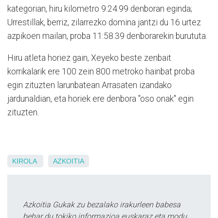
kategorian, hiru kilometro 9:24.99 denboran eginda;
Urrestillak, berriz, zilarrezko domina jantzi du 16 urtez
azpikoen mailan, proba 11:58.39 denborarekin burututa.
Hiru atleta horiez gain, Xeyeko beste zenbait
korrikalarik ere 100 zein 800 metroko hainbat proba
egin zituzten larunbatean Arrasaten izandako
jardunaldian, eta horiek ere denbora "oso onak" egin
zituzten.
KIROLA
AZKOITIA
Azkoitia Gukak zu bezalako irakurleen babesa
behar du tokiko informazioa euskaraz eta modu