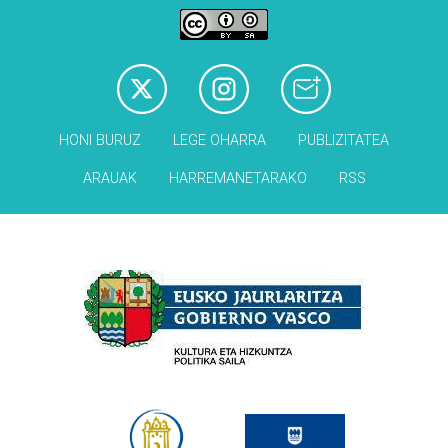
HONI BURUZ
LEGE OHARRA
PUBLIZITATEA
ARAUAK
HARREMANETARAKO
RSS
Babesleak