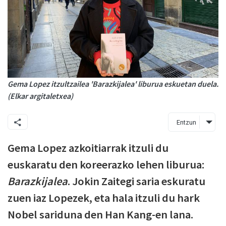
Gema Lopez itzultzailea 'Barazkijalea' liburua eskuetan duela.
(Elkar argitaletxea)
Entzun
Gema Lopez azkoitiarrak itzuli du
euskaratu den koreerazko lehen liburua:
Barazkijalea
. Jokin Zaitegi saria eskuratu
zuen iaz Lopezek, eta hala itzuli du hark
Nobel sariduna den Han Kang-en lana.