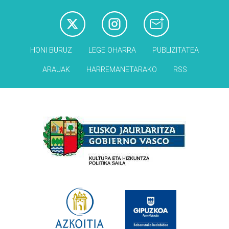
HONI BURUZ
LEGE OHARRA
PUBLIZITATEA
ARAUAK
HARREMANETARAKO
RSS
Babesleak