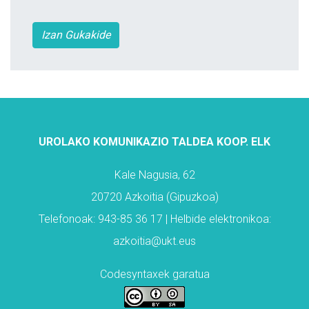
Izan Gukakide
UROLAKO KOMUNIKAZIO TALDEA KOOP. ELK
Kale Nagusia, 62
20720 Azkoitia (Gipuzkoa)
Telefonoak: 943-85 36 17 | Helbide elektronikoa:
azkoitia@ukt.eus
Codesyntaxek garatua