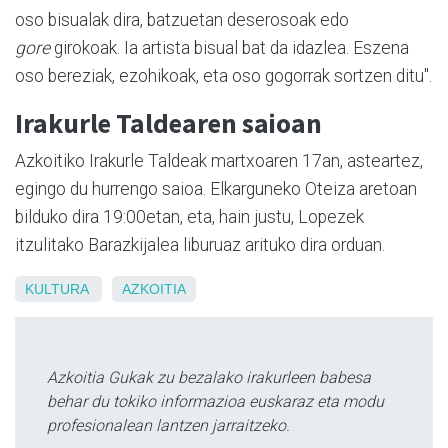
oso bisualak dira, batzuetan deserosoak edo
gore
girokoak. Ia artista bisual bat da idazlea. Eszena
oso bereziak, ezohikoak, eta oso gogorrak sortzen ditu".
Irakurle Taldearen saioan
Azkoitiko Irakurle Taldeak martxoaren 17an, asteartez,
egingo du hurrengo saioa. Elkarguneko Oteiza aretoan
bilduko dira 19:00etan, eta, hain justu, Lopezek
itzulitako Barazkijalea liburuaz arituko dira orduan.
KULTURA
AZKOITIA
Azkoitia Gukak zu bezalako irakurleen babesa
behar du tokiko informazioa euskaraz eta modu
profesionalean lantzen jarraitzeko.