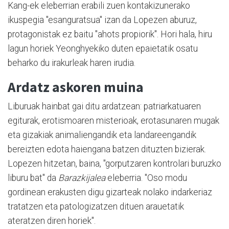
Kang-ek eleberrian erabili zuen kontakizunerako
ikuspegia "esanguratsua" izan da Lopezen aburuz,
protagonistak ez baitu "ahots propiorik". Hori hala, hiru
lagun horiek Yeonghyekiko duten epaietatik osatu
beharko du irakurleak haren irudia.
Ardatz askoren muina
Liburuak hainbat gai ditu ardatzean: patriarkatuaren
egiturak, erotismoaren misterioak, erotasunaren mugak
eta gizakiak animaliengandik eta landareengandik
bereizten edota haiengana batzen dituzten bizierak.
Lopezen hitzetan, baina, "gorputzaren kontrolari buruzko
liburu bat" da
Barazkijalea
eleberria. "Oso modu
gordinean erakusten digu gizarteak nolako indarkeriaz
tratatzen eta patologizatzen dituen arauetatik
ateratzen diren horiek".