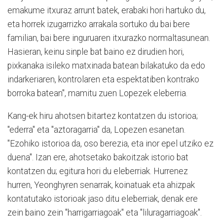
emakume itxuraz arrunt batek, erabaki hori hartuko du,
eta horrek izugarrizko arrakala sortuko du bai bere
familian, bai bere inguruaren itxurazko normaltasunean.
Hasieran, keinu sinple bat baino ez dirudien hori,
pixkanaka isileko matxinada batean bilakatuko da edo
indarkeriaren, kontrolaren eta espektatiben kontrako
borroka batean", mamitu zuen Lopezek eleberria.
Kang-ek hiru ahotsen bitartez kontatzen du istorioa;
"ederra" eta "aztoragarria" da, Lopezen esanetan.
"Ezohiko istorioa da, oso berezia, eta inor epel utziko ez
duena". Izan ere, ahotsetako bakoitzak istorio bat
kontatzen du; egitura hori du eleberriak. Hurrenez
hurren, Yeonghyren senarrak, koinatuak eta ahizpak
kontatutako istorioak jaso ditu eleberriak, denak ere
zein baino zein "harrigarriagoak" eta "liluragarriagoak".