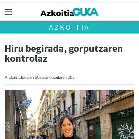
AZKOITIA
Hiru begirada, gorputzaren
kontrolaz
Andoni Elduaien
2026ko otsailaren 19a