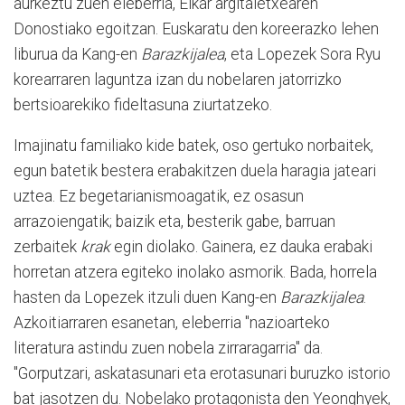
aurkeztu zuen eleberria, Elkar argitaletxearen
Donostiako egoitzan. Euskaratu den koreerazko lehen
liburua da Kang-en
Barazkijalea
, eta Lopezek Sora Ryu
korearraren laguntza izan du nobelaren jatorrizko
bertsioarekiko fideltasuna ziurtatzeko.
Imajinatu familiako kide batek, oso gertuko norbaitek,
egun batetik bestera erabakitzen duela haragia jateari
uztea. Ez begetarianismoagatik, ez osasun
arrazoiengatik; baizik eta, besterik gabe, barruan
zerbaitek
krak
egin diolako. Gainera, ez dauka erabaki
horretan atzera egiteko inolako asmorik. Bada, horrela
hasten da Lopezek itzuli duen Kang-en
Barazkijalea
.
Azkoitiarraren esanetan, eleberria "nazioarteko
literatura astindu zuen nobela zirraragarria" da.
"Gorputzari, askatasunari eta erotasunari buruzko istorio
bat jasotzen du. Nobelako protagonista den Yeonghyek,