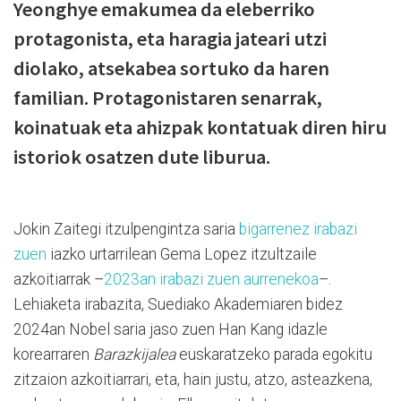
Yeonghye emakumea da eleberriko
protagonista, eta haragia jateari utzi
diolako, atsekabea sortuko da haren
familian. Protagonistaren senarrak,
koinatuak eta ahizpak kontatuak diren hiru
istoriok osatzen dute liburua.
Jokin Zaitegi itzulpengintza saria
bigarrenez irabazi
zuen
iazko urtarrilean Gema Lopez itzultzaile
azkoitiarrak –
2023an irabazi zuen aurrenekoa
–.
Lehiaketa irabazita, Suediako Akademiaren bidez
2024an Nobel saria jaso zuen Han Kang idazle
korearraren
Barazkijalea
euskaratzeko parada egokitu
zitzaion azkoitiarrari, eta, hain justu, atzo, asteazkena,