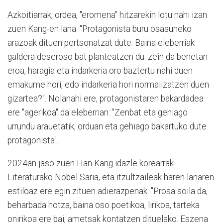
Azkoitiarrak, ordea, "eromena" hitzarekin lotu nahi izan
zuen Kang-en lana. "Protagonista buru osasuneko
arazoak dituen pertsonatzat dute. Baina eleberriak
galdera deseroso bat planteatzen du: zein da benetan
eroa, haragia eta indarkeria oro baztertu nahi duen
emakume hori, edo indarkeria hori normalizatzen duen
gizartea?". Nolanahi ere, protagonistaren bakardadea
ere "agerikoa" da eleberrian: "Zenbat eta gehiago
urrundu arauetatik, orduan eta gehiago bakartuko dute
protagonista".
2024an jaso zuen Han Kang idazle korearrak
Literaturako Nobel Saria, eta itzultzaileak haren lanaren
estiloaz ere egin zituen adierazpenak: "Prosa soila da,
beharbada hotza, baina oso poetikoa, lirikoa, tarteka
onirikoa ere bai, ametsak kontatzen dituelako. Eszena