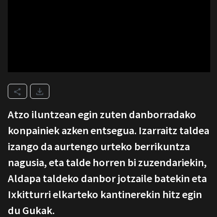
Atzo iluntzean egin zuten danborradako
konpainiek azken entsegua. Izarraitz taldea
izango da aurtengo urteko berrikuntza
nagusia, eta talde horren bi zuzendariekin,
Aldapa taldeko danbor jotzaile batekin eta
Ixkitturri elkarteko kantinerekin hitz egin
du Gukak.