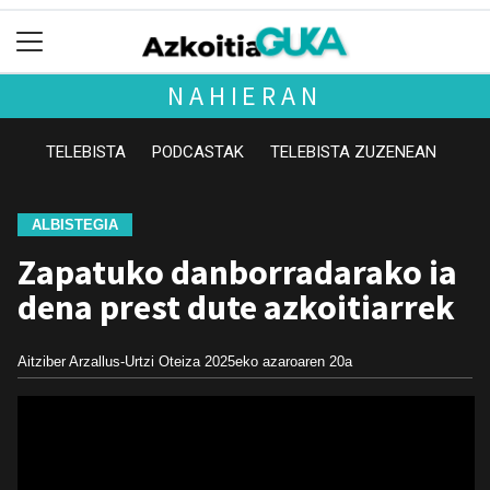
NAHIERAN
TELEBISTA
PODCASTAK
TELEBISTA ZUZENEAN
ALBISTEGIA
Zapatuko danborradarako ia
dena prest dute azkoitiarrek
Aitziber Arzallus-Urtzi Oteiza
2025eko azaroaren 20a