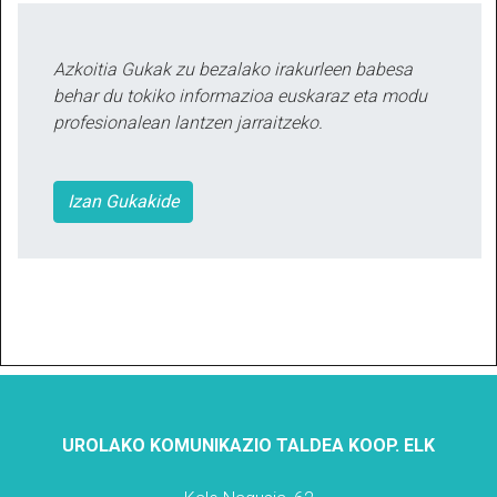
Azkoitia Gukak zu bezalako irakurleen babesa
behar du tokiko informazioa euskaraz eta modu
profesionalean lantzen jarraitzeko.
Izan Gukakide
UROLAKO KOMUNIKAZIO TALDEA KOOP. ELK