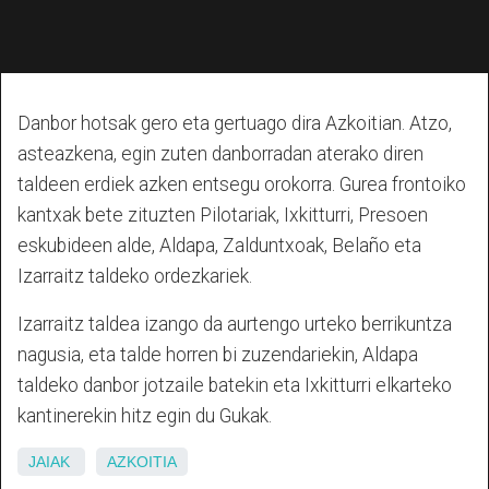
Danbor hotsak gero eta gertuago dira Azkoitian. Atzo,
asteazkena, egin zuten danborradan aterako diren
taldeen erdiek azken entsegu orokorra. Gurea frontoiko
kantxak bete zituzten Pilotariak, Ixkitturri, Presoen
eskubideen alde, Aldapa, Zalduntxoak, Belaño eta
Izarraitz taldeko ordezkariek.
Izarraitz taldea izango da aurtengo urteko berrikuntza
nagusia, eta talde horren bi zuzendariekin, Aldapa
taldeko danbor jotzaile batekin eta Ixkitturri elkarteko
kantinerekin hitz egin du Gukak.
JAIAK
AZKOITIA