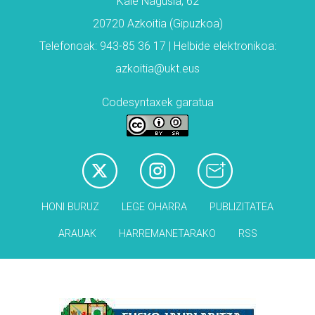
Kale Nagusia, 62
20720 Azkoitia (Gipuzkoa)
Telefonoak: 943-85 36 17 | Helbide elektronikoa:
azkoitia@ukt.eus
Codesyntaxek garatua
HONI BURUZ
LEGE OHARRA
PUBLIZITATEA
ARAUAK
HARREMANETARAKO
RSS
Babesleak