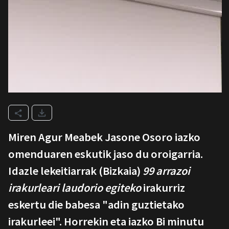
Miren Agur Meabek Jasone Osoro iazko
omenduaren eskutik jaso du oroigarria.
Idazle lekeitiarrak (Bizkaia)
99 arrazoi
irakurleari laudorio egiteko
irakurriz
eskertu die babesa "adin guztietako
irakurleei". Horrekin eta iazko Bi minutu