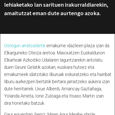
lehiaketako lan sarituen irakurraldiarekin,
amaitutzat eman dute aurtengo azoka.
Ostegun arratsaldetik
emakume idazleen plaza izan da
Elkarguneko Oteiza aretoa. Maxixatzen Euskaldunon
Elkarteak Azkoitiko Udalaren laguntzarekin antolatu
duen Geure Gelatik azokan, euskara hutsez eta
emakumeek idatzitako liburuak eskuratzeko eta hainbat
liburu aurkezpen bertatik bertara jarraitzeko aukera izan
dute herritarrek. Uxue Alberdi, Amancay Gaztañaga,
Yolanda Arrieta, Ione Zuloaga eta Itsaso Martin izan
dira horietako batzuk.
Gaur eguerdian, berriz, Miren Agur Meabe idazle