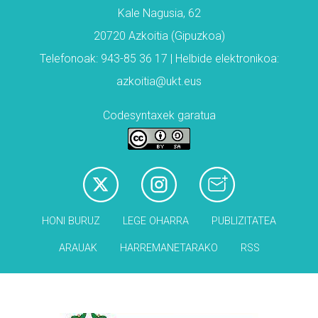
Kale Nagusia, 62
20720 Azkoitia (Gipuzkoa)
Telefonoak: 943-85 36 17 | Helbide elektronikoa:
azkoitia@ukt.eus
Codesyntaxek garatua
HONI BURUZ
LEGE OHARRA
PUBLIZITATEA
ARAUAK
HARREMANETARAKO
RSS
Babesleak