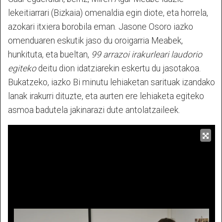
lekeitiarrari (Bizkaia) omenaldia egin diote, eta horrela,
azokari itxiera borobila eman. Jasone Osoro iazko
omenduaren eskutik jaso du oroigarria Meabek,
hunkituta, eta bueltan,
99 arrazoi irakurleari laudorio
egiteko
deitu dion idatziarekin eskertu du jasotakoa.
Bukatzeko, iazko Bi minutu lehiaketan sarituak izandako
lanak irakurri dituzte, eta aurten ere lehiaketa egiteko
asmoa badutela jakinarazi dute antolatzaileek.