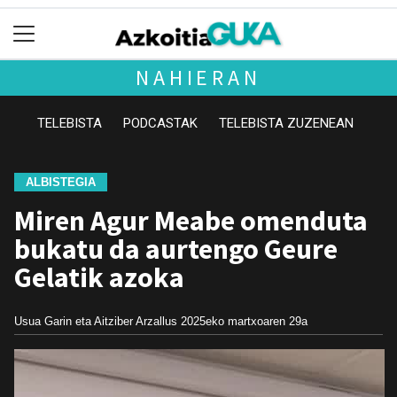
NAHIERAN
TELEBISTA
PODCASTAK
TELEBISTA ZUZENEAN
ALBISTEGIA
Miren Agur Meabe omenduta
bukatu da aurtengo Geure
Gelatik azoka
Usua Garin eta Aitziber Arzallus
2025eko martxoaren 29a