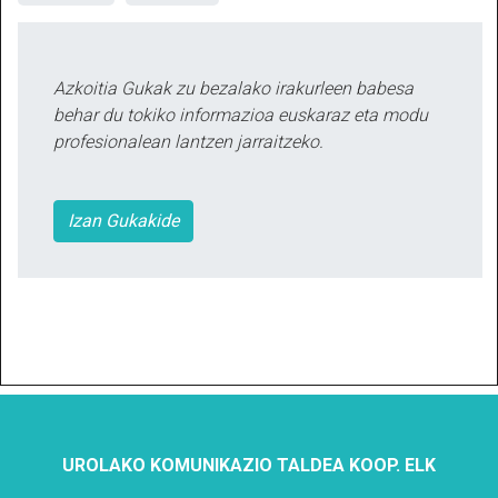
Azkoitia Gukak zu bezalako irakurleen babesa
behar du tokiko informazioa euskaraz eta modu
profesionalean lantzen jarraitzeko.
Izan Gukakide
UROLAKO KOMUNIKAZIO TALDEA KOOP. ELK