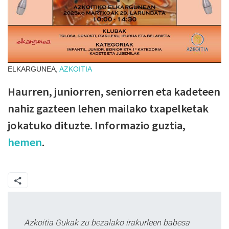
ELKARGUNEA,
AZKOITIA
Haurren, juniorren, seniorren eta kadeteen
nahiz gazteen lehen mailako txapelketak
jokatuko dituzte. Informazio guztia,
hemen
.
Azkoitia Gukak zu bezalako irakurleen babesa