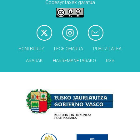
Codesyntaxek garatua
HONI BURUZ
LEGE OHARRA
PUBLIZITATEA
ARAUAK
HARREMANETARAKO
RSS
Babesleak