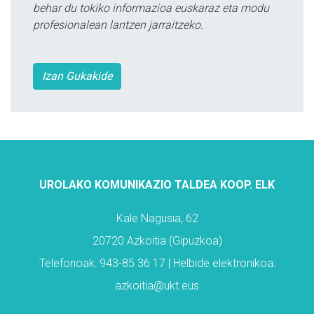
behar du tokiko informazioa euskaraz eta modu
profesionalean lantzen jarraitzeko.
Izan Gukakide
UROLAKO KOMUNIKAZIO TALDEA KOOP. ELK
Kale Nagusia, 62
20720 Azkoitia (Gipuzkoa)
Telefonoak: 943-85 36 17 | Helbide elektronikoa:
azkoitia@ukt.eus