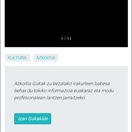
KULTURA
AZKOITIA
Azkoitia Gukak zu bezalako irakurleen babesa
behar du tokiko informazioa euskaraz eta modu
profesionalean lantzen jarraitzeko.
Izan Gukakide