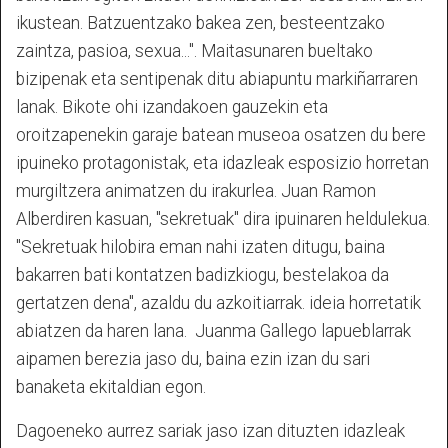
ikustean. Batzuentzako bakea zen, besteentzako
zaintza, pasioa, sexua...". Maitasunaren bueltako
bizipenak eta sentipenak ditu abiapuntu markiñarraren
lanak. Bikote ohi izandakoen gauzekin eta
oroitzapenekin garaje batean museoa osatzen du bere
ipuineko protagonistak, eta idazleak esposizio horretan
murgiltzera animatzen du irakurlea. Juan Ramon
Alberdiren kasuan, "sekretuak" dira ipuinaren heldulekua.
"Sekretuak hilobira eman nahi izaten ditugu, baina
bakarren bati kontatzen badizkiogu, bestelakoa da
gertatzen dena", azaldu du azkoitiarrak. ideia horretatik
abiatzen da haren lana.
Juanma Gallego lapueblarrak
aipamen berezia jaso du, baina ezin izan du sari
banaketa ekitaldian egon.
Dagoeneko aurrez sariak jaso izan dituzten idazleak