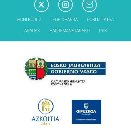
HONI BURUZ
LEGE OHARRA
PUBLIZITATEA
ARAUAK
HARREMANETARAKO
RSS
Babesleak