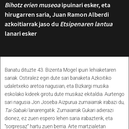
Bihotz erien museoa
ipuinari esker, eta
hirugarren saria, Juan Ramon Alberdi
azkoitiarrak jaso du
Etsipenaren lantua
lanari esker
Banatu dituzte 43. Bizenta Mogel ipuin lehiaketaren
sariak. Ostiralez egin dute sari banaketa Azkoitiko
udaletxeko aretoa nagusian, eta Bizkargi musika
eskolako kideek girotu dute musikaz ekitaldia. Aurtengo
sari nagusia Jon Joseba Aizpurua zumaiarrak irabazi du,
Tai-Sabaki
lanarengatik. Zumaiarrak Gukari adierazi
dionez, ez zuen espero lehen saria irabazterik, eta
"sorpresaz" hartu zuen berria. Arte martzialetan