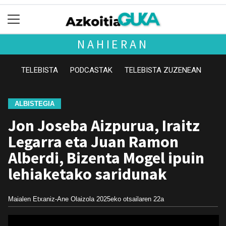
NAHIERAN
TELEBISTA
PODCASTAK
TELEBISTA ZUZENEAN
ALBISTEGIA
Jon Joseba Aizpurua, Iraitz
Legarra eta Juan Ramon
Alberdi, Bizenta Mogel ipuin
lehiaketako saridunak
Maialen Etxaniz-Ane Olaizola
2025eko otsailaren 22a