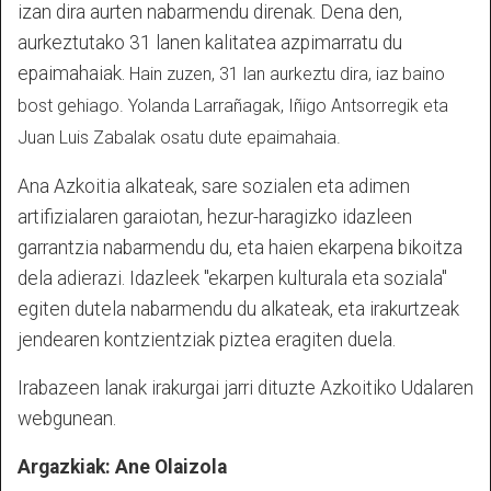
izan dira aurten nabarmendu direnak. Dena den,
aurkeztutako 31 lanen kalitatea azpimarratu du
epaimahaiak.
Hain zuzen, 31 lan aurkeztu dira, iaz baino
bost gehiago. Yolanda Larrañagak, Iñigo Antsorregik eta
Juan Luis Zabalak osatu dute epaimahaia.
Ana Azkoitia alkateak, sare sozialen eta adimen
artifizialaren garaiotan, hezur-haragizko idazleen
garrantzia nabarmendu du, eta haien ekarpena bikoitza
dela adierazi. Idazleek "ekarpen kulturala eta soziala"
egiten dutela nabarmendu du alkateak, eta irakurtzeak
jendearen kontzientziak piztea eragiten duela.
Irabazeen lanak irakurgai jarri dituzte Azkoitiko Udalaren
webgunean.
Argazkiak: Ane Olaizola