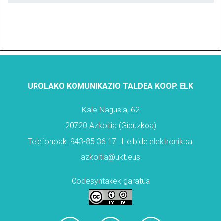
UROLAKO KOMUNIKAZIO TALDEA KOOP. ELK
Kale Nagusia, 62
20720 Azkoitia (Gipuzkoa)
Telefonoak: 943-85 36 17 | Helbide elektronikoa:
azkoitia@ukt.eus
Codesyntaxek garatua