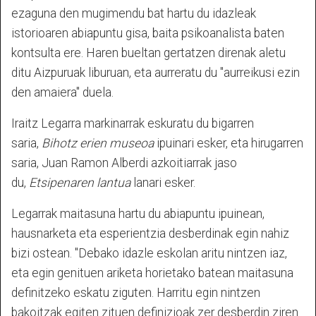
ezaguna den mugimendu bat hartu du idazleak
istorioaren abiapuntu gisa, baita psikoanalista baten
kontsulta ere. Haren bueltan gertatzen direnak aletu
ditu Aizpuruak liburuan, eta aurreratu du "aurreikusi ezin
den amaiera" duela.
Iraitz Legarra markinarrak eskuratu du bigarren
saria,
Bihotz erien museoa
ipuinari esker, eta hirugarren
saria, Juan Ramon Alberdi azkoitiarrak jaso
du,
Etsipenaren lantua
lanari esker.
Legarrak maitasuna hartu du abiapuntu ipuinean,
hausnarketa eta esperientzia desberdinak egin nahiz
bizi ostean. "Debako idazle eskolan aritu nintzen iaz,
eta egin genituen ariketa horietako batean maitasuna
definitzeko eskatu ziguten. Harritu egin nintzen
bakoitzak egiten zituen definizioak zer desberdin ziren