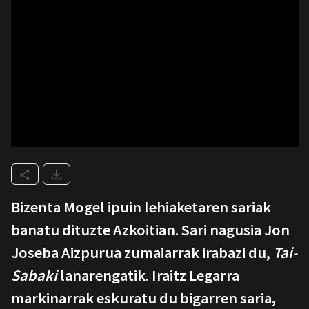
Bizenta Mogel ipuin lehiaketaren sariak
banatu dituzte Azkoitian. Sari nagusia Jon
Joseba Aizpurua zumaiarrak irabazi du,
Tai-
Sabaki
lanarengatik. Iraitz Legarra
markinarrak eskuratu du bigarren saria,