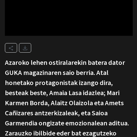
Azaroko lehen ostiralarekin batera dator
GUKA magazinaren saio berria. Atal
honetako protagonistak izango dira,
besteak beste, Amaia Lasa idazlea; Mari
Karmen Borda, Alaitz Olaizola eta Amets
Cañizares antzerkizaleak, eta Saioa
Garmendia ongizate emozionalean aditua.
Zarauzko ibilbide eder bat ezagutzeko