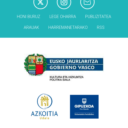
HONI BURUZ
LEGE OHARRA
PUBLIZITATEA
ARAUAK
HARREMANETARAKO
RSS
Babesleak