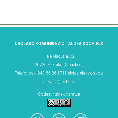
UROLAKO KOMUNIKAZIO TALDEA KOOP. ELK
Kale Nagusia, 62
20720 Azkoitia (Gipuzkoa)
Telefonoak: 943-85 36 17 | Helbide elektronikoa:
azkoitia@ukt.eus
Codesyntaxek garatua