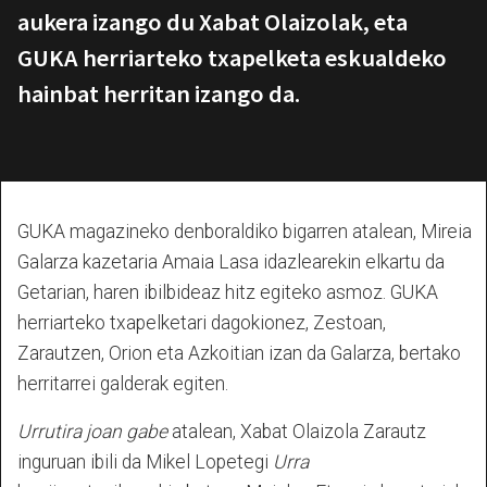
aukera izango du Xabat Olaizolak, eta
GUKA herriarteko txapelketa eskualdeko
hainbat herritan izango da.
GUKA magazineko denboraldiko bigarren atalean, Mireia
Galarza kazetaria Amaia Lasa idazlearekin elkartu da
Getarian, haren ibilbideaz hitz egiteko asmoz. GUKA
herriarteko txapelketari dagokionez, Zestoan,
Zarautzen, Orion eta Azkoitian izan da Galarza, bertako
herritarrei galderak egiten.
Urrutira joan gabe
atalean, Xabat Olaizola Zarautz
inguruan ibili da Mikel Lopetegi
Urra