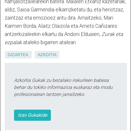
harrijasotzailearekin batera. Maialen Etxaniz kazetariak,
aldiz, Saioa Garmendia elkarrizketatu du, eta heriotzaz,
zaintzaz eta emozioez aritu dira. Amaitzeko, Mari
Karmen Borda, Alaitz Olaizola eta Amets Cañizares
antzerkizaleekin elkartu da Andoni Elduaien,
Zurak eta
ezpalak
ataleko bigarren atalean.
GIZARTEA
AZKOITIA
Azkoitia Gukak zu bezalako irakurleen babesa
behar du tokiko informazioa euskaraz eta modu
profesionalean lantzen jarraitzeko.
Izan Gukakide