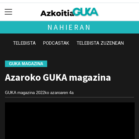
NAHIERAN
TELEBISTA
PODCASTAK
TELEBISTA ZUZENEAN
GUKA MAGAZINA
Azaroko GUKA magazina
GUKA magazina
2022ko azaroaren 4a