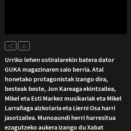
Urriko lehen ostiralarekin batera dator
GUKA magazinaren saio berria. Atal
honetako protagonistak izango dira,
besteak beste, Jon Kareaga ekintzailea,
Mikel eta Esti Markez musikariak eta Mikel
Larrañaga aizkolaria eta Lierni Osa harri
jasotzailea. Munoaundi herri harresitua
ezagutzeko aukera izango du Xabat