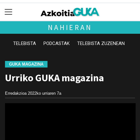
NAHIERAN
TELEBISTA
PODCASTAK
TELEBISTA ZUZENEAN
GUKA MAGAZINA
Urriko GUKA magazina
Erredakzioa
2022ko urriaren 7a