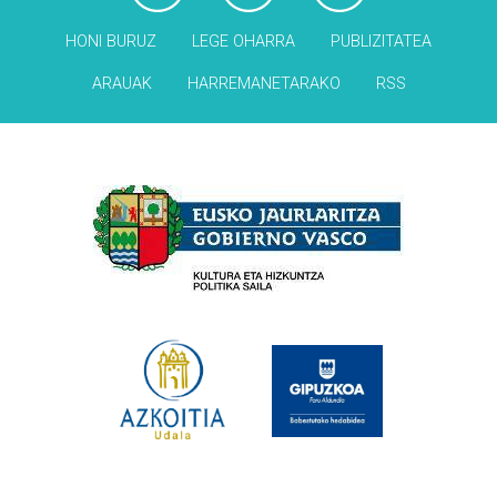
HONI BURUZ
LEGE OHARRA
PUBLIZITATEA
ARAUAK
HARREMANETARAKO
RSS
Babesleak