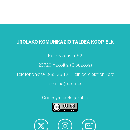
UROLAKO KOMUNIKAZIO TALDEA KOOP. ELK
Kale Nagusia, 62
20720 Azkoitia (Gipuzkoa)
Telefonoak: 943-85 36 17 | Helbide elektronikoa:
azkoitia@ukt.eus
Codesyntaxek garatua