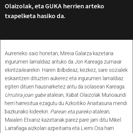
Olaizolak, eta GUKA herrien arteko
txapelketa hasiko da.
Aurreneko saio honetan, Mireia Galarza kazetaria
ingurumen larrialdiaz arituko da Jon Kareaga zumaiar
ekintzailearekin. Haren ibilbideaz, kezkez, sare sozialek
eskaintzen dituzten aukerez eta ingurumen larrialdiaz
egiten dituen hausnarketez aritu da solasean Kareaga.
Urrutira joan gabe
atalean, Xabat Olaizolak Munoaundi
herri harresitua ezagutu du Azkoitiko Anaitasuna mendi
bazkunako kideekin.
Parean eta pareko
atalean,
Maialen Etxaniz kazetariak parez pare jarri ditu Mikel
Larrañaga aizkolari azpeitiarra eta Lierni Osa harri