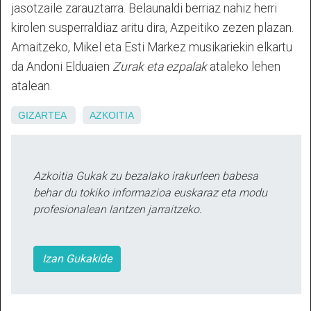
jasotzaile zarauztarra. Belaunaldi berriaz nahiz herri
kirolen susperraldiaz aritu dira, Azpeitiko zezen plazan.
Amaitzeko, Mikel eta Esti Markez musikariekin elkartu
da Andoni Elduaien
Zurak eta ezpalak
ataleko lehen
atalean.
GIZARTEA
AZKOITIA
Azkoitia Gukak zu bezalako irakurleen babesa
behar du tokiko informazioa euskaraz eta modu
profesionalean lantzen jarraitzeko.
Izan Gukakide