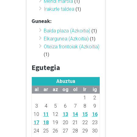
Mendi martxa
(1)
Irakurle taldea
(1)
Guneak:
Balda plaza (Azkoitia)
(1)
Elkargunea (Azkoitia)
(1)
Oteiza frontoiak (Azkoitia)
(1)
Egutegia
Abuztua
al
ar
az
og
ol
lr
ig
1
2
3
4
5
6
7
8
9
10
11
12
13
14
15
16
17
18
19
20
21
22
23
24
25
26
27
28
29
30