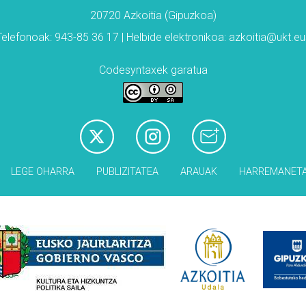
20720 Azkoitia (Gipuzkoa)
Telefonoak: 943-85 36 17 | Helbide elektronikoa: azkoitia@ukt.eu
Codesyntaxek garatua
LEGE OHARRA
PUBLIZITATEA
ARAUAK
HARREMANET
Babesleak