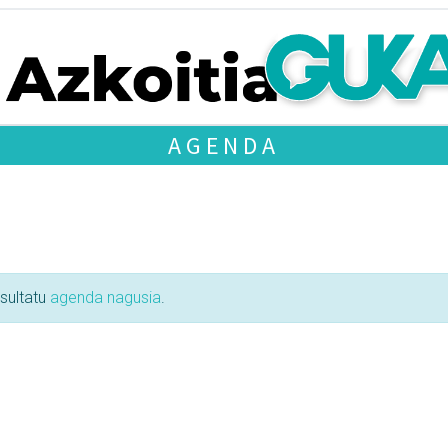
AGENDA
tsultatu
agenda nagusia
.