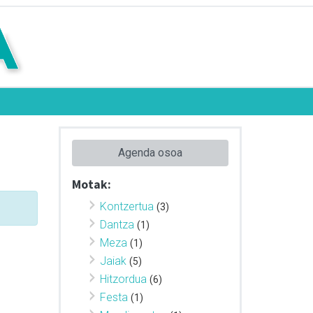
Agenda osoa
Motak:
Kontzertua
(3)
Dantza
(1)
Meza
(1)
Jaiak
(5)
Hitzordua
(6)
Festa
(1)