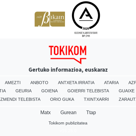
Gertuko informazioa, euskaraz
AMEZTI
ANBOTO
ANTXETA IRRATIA
ATARIA
AZP
TIA
GEURIA
GOIENA
GOIERRI TELEBISTA
GUAIXE
IZMENDI TELEBISTA
ORIO GUKA
TXINTXARRI
ZARAUT
Matx
Gurean
Ttap
Tokikom publizitatea
v16.25.0