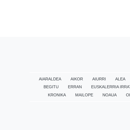
AIARALDEA
AIKOR
AIURRI
ALEA
BEGITU
ERRAN
EUSKALERRIA IRRA
KRONIKA
MAILOPE
NOAUA
O