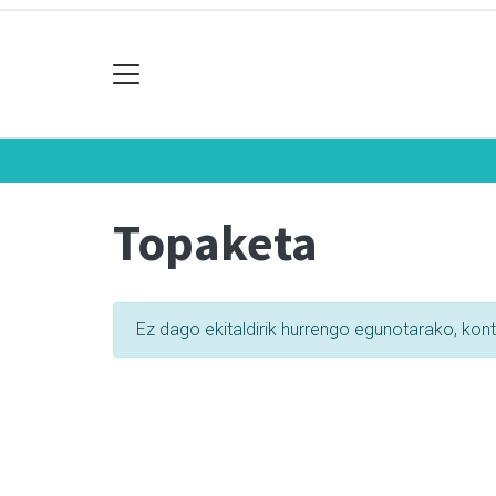
Topaketa
Ez dago ekitaldirik hurrengo egunotarako, kon