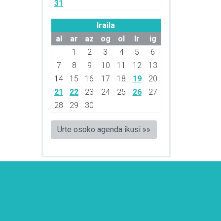
31
Iraila
al
ar
az
og
ol
lr
ig
1
2
3
4
5
6
7
8
9
10
11
12
13
14
15
16
17
18
19
20
21
22
23
24
25
26
27
28
29
30
Urte osoko agenda ikusi »»