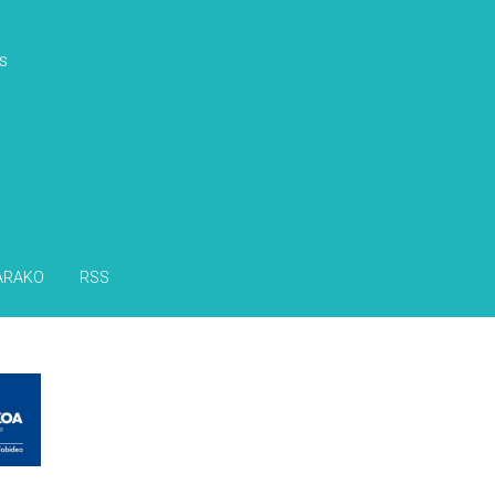
s
ARAKO
RSS