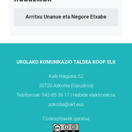
Arritxu Unanue eta Negore Etxabe
UROLAKO KOMUNIKAZIO TALDEA KOOP. ELK
Kale Nagusia, 62
20720 Azkoitia (Gipuzkoa)
Telefonoak: 943-85 36 17 | Helbide elektronikoa:
azkoitia@ukt.eus
Codesyntaxek garatua