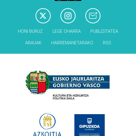
HONI BURUZ
LEGE OHARRA
PUBLIZITATEA
ARAUAK
HARREMANETARAKO
RSS
Babesleak