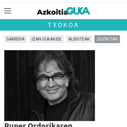
TXOKOA
SARRERA
IZAN GUKAKIDE
ALBISTEAK
ZOZKETAK
Ruper Ordorikaren