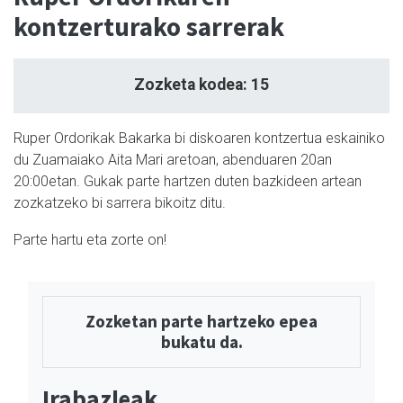
kontzerturako sarrerak
Zozketa kodea: 15
Ruper Ordorikak Bakarka bi diskoaren kontzertua eskainiko
du Zuamaiako Aita Mari aretoan, abenduaren 20an
20:00etan. Gukak parte hartzen duten bazkideen artean
zozkatzeko bi sarrera bikoitz ditu.
Parte hartu eta zorte on!
Zozketan parte hartzeko epea
bukatu da.
Irabazleak