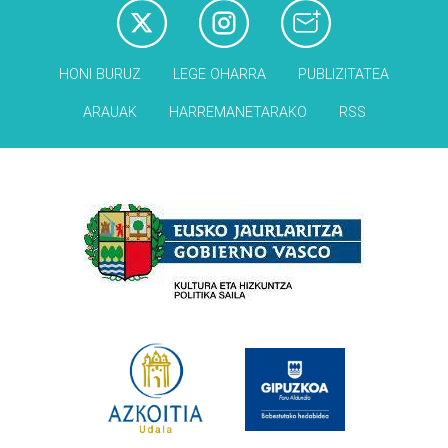
HONI BURUZ
LEGE OHARRA
PUBLIZITATEA
ARAUAK
HARREMANETARAKO
RSS
Babesleak