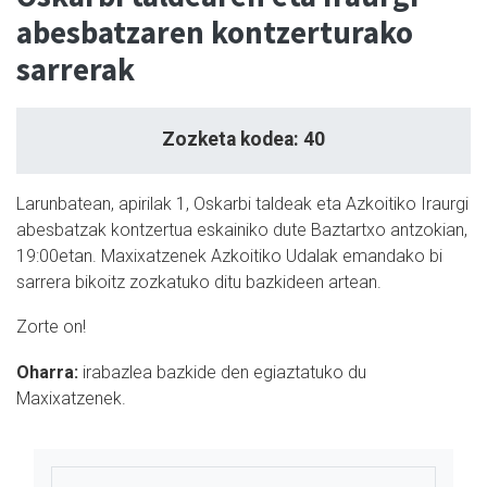
abesbatzaren kontzerturako
sarrerak
Zozketa kodea: 40
Larunbatean, apirilak 1, Oskarbi taldeak eta Azkoitiko Iraurgi
abesbatzak kontzertua eskainiko dute Baztartxo antzokian,
19:00etan. Maxixatzenek Azkoitiko Udalak emandako bi
sarrera bikoitz zozkatuko ditu bazkideen artean.
Zorte on!
Oharra:
irabazlea bazkide den egiaztatuko du
Maxixatzenek.