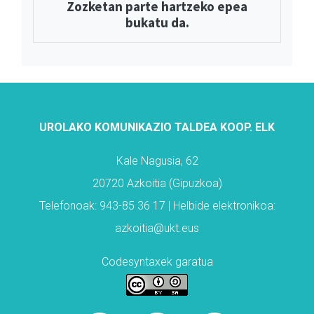
Zozketan parte hartzeko epea
bukatu da.
UROLAKO KOMUNIKAZIO TALDEA KOOP. ELK
Kale Nagusia, 62
20720 Azkoitia (Gipuzkoa)
Telefonoak: 943-85 36 17 | Helbide elektronikoa:
azkoitia@ukt.eus
Codesyntaxek garatua