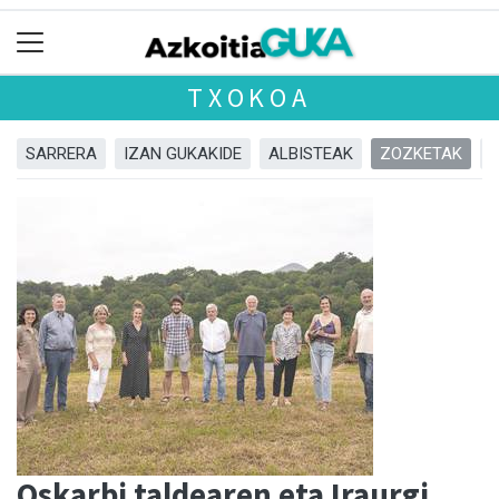
TXOKOA
SARRERA
IZAN GUKAKIDE
ALBISTEAK
ZOZKETAK
Oskarbi taldearen eta Iraurgi