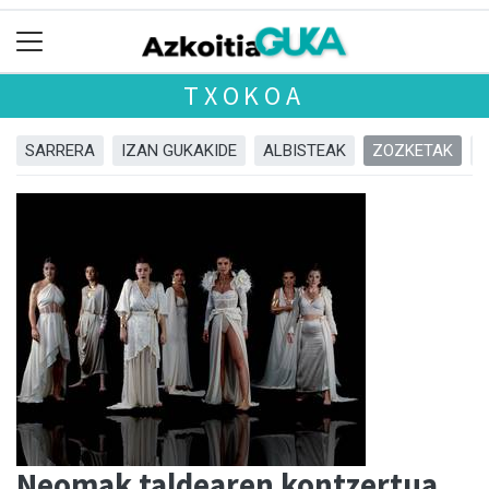
TXOKOA
SARRERA
IZAN GUKAKIDE
ALBISTEAK
ZOZKETAK
Neomak taldearen kontzertua