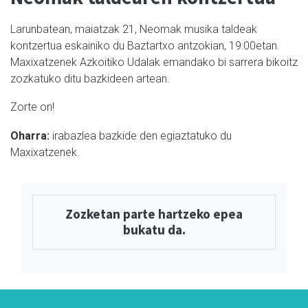
Larunbatean, maiatzak 21, Neomak musika taldeak
kontzertua eskainiko du Baztartxo antzokian, 19:00etan.
Maxixatzenek Azkoitiko Udalak emandako bi sarrera bikoitz
zozkatuko ditu bazkideen artean.
Zorte on!
Oharra:
irabazlea bazkide den egiaztatuko du
Maxixatzenek.
Zozketan parte hartzeko epea
bukatu da.