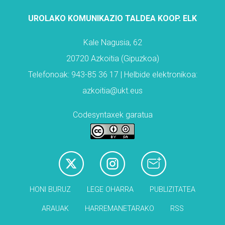
UROLAKO KOMUNIKAZIO TALDEA KOOP. ELK
Kale Nagusia, 62
20720 Azkoitia (Gipuzkoa)
Telefonoak: 943-85 36 17 | Helbide elektronikoa:
azkoitia@ukt.eus
Codesyntaxek garatua
HONI BURUZ
LEGE OHARRA
PUBLIZITATEA
ARAUAK
HARREMANETARAKO
RSS