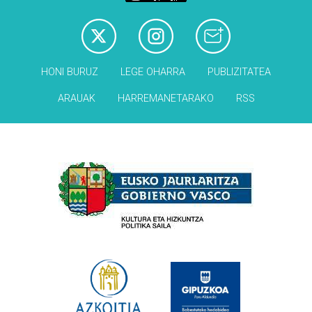
HONI BURUZ
LEGE OHARRA
PUBLIZITATEA
ARAUAK
HARREMANETARAKO
RSS
Babesleak