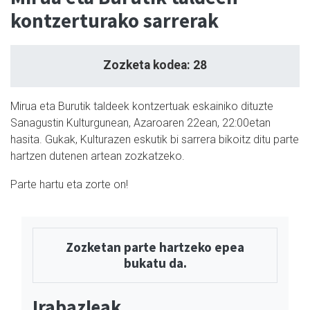
kontzerturako sarrerak
Zozketa kodea: 28
Mirua eta Burutik taldeek kontzertuak eskainiko dituzte
Sanagustin Kulturgunean, Azaroaren 22ean, 22:00etan
hasita. Gukak, Kulturazen eskutik bi sarrera bikoitz ditu parte
hartzen dutenen artean zozkatzeko.
Parte hartu eta zorte on!
Zozketan parte hartzeko epea
bukatu da.
Irabazleak