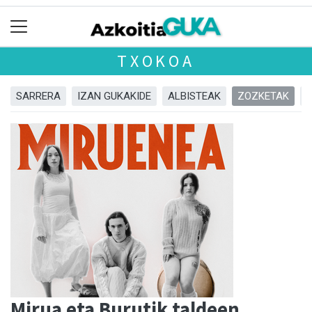
TXOKOA
SARRERA
IZAN GUKAKIDE
ALBISTEAK
ZOZKETAK
Mirua eta Burutik taldeen