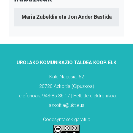
Maria Zubeldia eta Jon Ander Bastida
UROLAKO KOMUNIKAZIO TALDEA KOOP. ELK
Kale Nagusia, 62
20720 Azkoitia (Gipuzkoa)
Telefonoak: 943-85 36 17 | Helbide elektronikoa:
azkoitia@ukt.eus
Codesyntaxek garatua